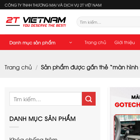
Bỏ
CÔNG TY TNHH THƯƠNG MẠI VÀ DỊCH VỤ 2T VIỆT NAM
qua
nội
Tìm
kiếm:
dung
Trang chủ
Giới thiệu
Danh mục sản phẩm
Trang chủ
/
Sản phẩm được gắn thẻ “màn hình 
Tìm
kiếm:
DANH MỤC SẢN PHẨM
Khóa chống trộm