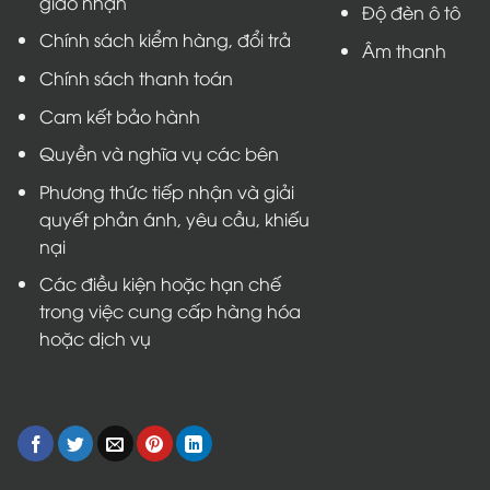
giao nhận
Độ đèn ô tô
Chính sách kiểm hàng, đổi trả
Âm thanh
Chính sách thanh toán
Cam kết bảo hành
Quyền và nghĩa vụ các bên
Phương thức tiếp nhận và giải
quyết phản ánh, yêu cầu, khiếu
nại
Các điều kiện hoặc hạn chế
trong việc cung cấp hàng hóa
hoặc dịch vụ