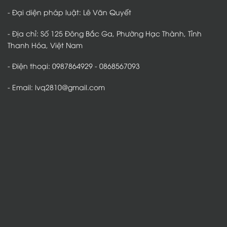
- Đại diện pháp luật: Lê Văn Quyết
- Địa chỉ: Số 125 Đông Bắc Ga, Phường Hạc Thành, Tỉnh
Thanh Hóa, Việt Nam
- Điện thoại: 0987864929 - 0868567093
- Email: lvq2810@gmail.com