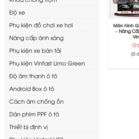
Độ xe
Phụ kiện đồ chơi xe hơi
Màn hình G
– Nâng Cấ
Nâng cấp ánh sáng
Vi
Phụ kiện xe bán tải
Đư
(0 
xế
Phụ kiện Vinfast Limo Green
hạ
0
5
Độ âm thanh ô tô
sao
Android Box ô tô
Cách âm chống ồn
Dán phim PPF ô tô
Thiết bị định vị