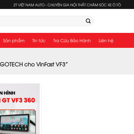
2T VIỆT NAM AUTO - CHUYÊN GIA NỘI THẤT CHĂM SÓC XE Ô TÔ
Sản phẩm
Tin tức
Tra Cứu Bảo Hành
Liên hệ
GOTECH cho VinFast VF3”