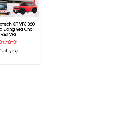
otech GT VF3 360
p Đáng Giá Cho
nFast VF3
ợc
đánh giá)
p
ng