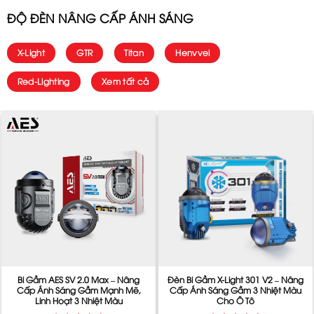
ĐỘ ĐÈN NÂNG CẤP ÁNH SÁNG
X-Light
GTR
Titan
Henvvei
Red-Lighting
Xem tất cả
Bi Gầm AES SV 2.0 Max – Nâng
Đèn Bi Gầm X-Light 301 V2 – Nâng
Cấp Ánh Sáng Gầm Mạnh Mẽ,
Cấp Ánh Sáng Gầm 3 Nhiệt Màu
Linh Hoạt 3 Nhiệt Màu
Cho Ô Tô