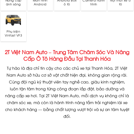
Nâng cấp
Màn hình
Android Box
Camera hành
Nội thất xe ô
ánh sáng
Android
ô tô
trình
tô
Phụ kiện
Vinfast VF3
2T Việt Nam Auto – Trung Tâm Chăm Sóc Và Nâng
Cấp Ô Tô Hàng Đầu Tại Thanh Hóa
Tự hào là địa chỉ tin cậy cho các chủ xe tại Thanh Hóa, 2T Việt
Nam Auto sở hữu cơ sở vật chất hiện đại, không gian rộng rãi.
Cùng đội ngũ kỹ thuật viên tay nghề cao, giàu kinh nghiệm,
luôn tận tâm trong từng công đoạn lắp đặt, bảo dưỡng và
nâng cấp xe hơi. Tại 2T Việt Nam Auto, mỗi dịch vụ không chỉ là
chăm sóc xe, mà còn là hành trình nâng tầm trải nghiệm lái xe
cho khách hàng — bằng chất lượng vượt trội và sự an tâm tuyệt
đối.