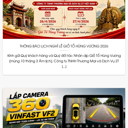
THÔNG BÁO LỊCH NGHỈ LỄ GIỖ TỔ HÙNG VƯƠNG 2026
Kính gửi Quý khách hàng và Quý đối tác Nhân dịp Giỗ Tổ Hùng Vương
(mùng 10 tháng 3 Âm lịch), Công ty TNHH Thương Mại và Dịch Vụ 2T
[...]