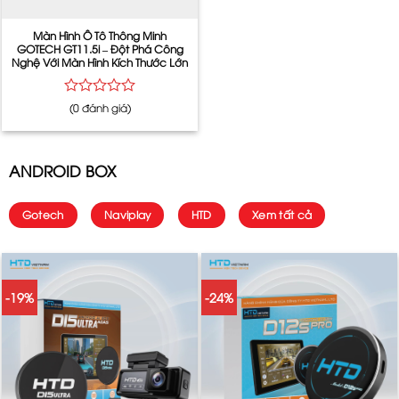
Màn Hình Ô Tô Thông Minh
GOTECH GT11.5i – Đột Phá Công
Nghệ Với Màn Hình Kích Thước Lớn
Được
(0 đánh giá)
xếp
hạng
0
5
ANDROID BOX
sao
Gotech
Naviplay
HTD
Xem tất cả
-19%
-24%