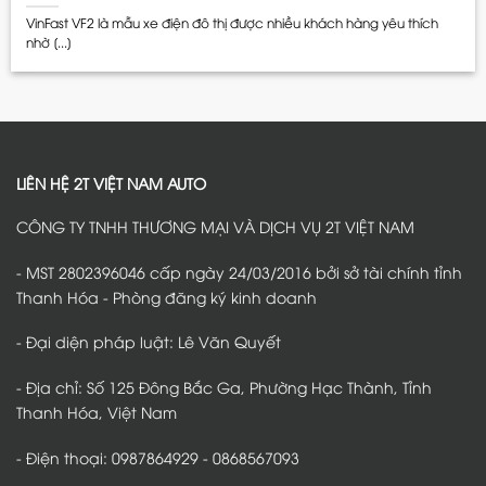
VinFast VF2 là mẫu xe điện đô thị được nhiều khách hàng yêu thích
nhờ [...]
LIÊN HỆ 2T VIỆT NAM AUTO
CÔNG TY TNHH THƯƠNG MẠI VÀ DỊCH VỤ 2T VIỆT NAM
- MST 2802396046 cấp ngày 24/03/2016 bởi sở tài chính tỉnh
Thanh Hóa - Phòng đăng ký kinh doanh
- Đại diện pháp luật: Lê Văn Quyết
- Địa chỉ: Số 125 Đông Bắc Ga, Phường Hạc Thành, Tỉnh
Thanh Hóa, Việt Nam
- Điện thoại: 0987864929 - 0868567093