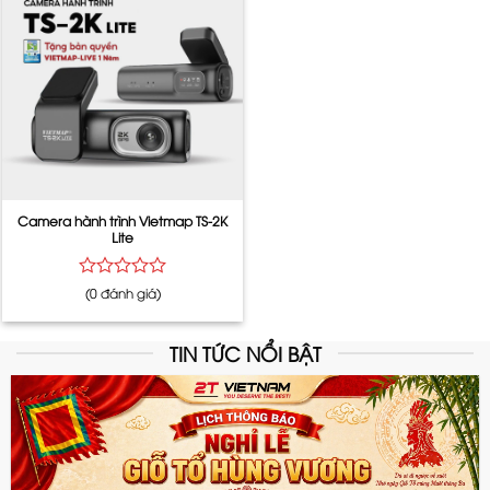
sao
sao
Camera hành trình Vietmap TS-2K
Lite
Được
(0 đánh giá)
xếp
hạng
0
TIN TỨC NỔI BẬT
5
sao