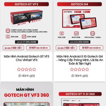
Màn Hình Android Gotech GT VF3
Màn hình Android ô tô Gotech G4
Cho VinFast VF3
– Nâng Cấp Thông Minh, Lái Xe An
Toàn & Tiện Nghi
Được
Được
(0 đánh giá)
(0 đánh giá)
xếp
xếp
hạng
hạng
0
0
5
5
sao
sao