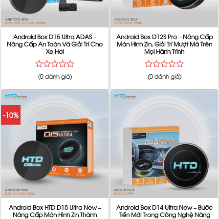
Android Box D15 Ultra ADAS –
Android Box D12S Pro – Nâng Cấp
Nâng Cấp An Toàn Và Giải Trí Cho
Màn Hình Zin, Giải Trí Mượt Mà Trên
Xe Hơi
Mọi Hành Trình
Được
Được
(0 đánh giá)
(0 đánh giá)
xếp
xếp
hạng
hạng
0
0
5
5
-10%
sao
sao
Android Box HTD D15 Ultra New –
Android Box D14 Ultra New – Bước
Nâng Cấp Màn Hình Zin Thành
Tiến Mới Trong Công Nghệ Nâng