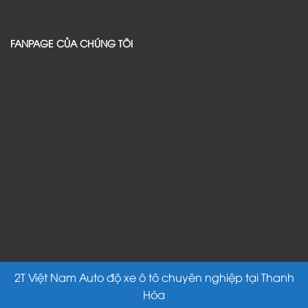
FANPAGE CỦA CHÚNG TÔI
2T Việt Nam Auto độ xe ô tô chuyên nghiệp tại Thanh
Hóa