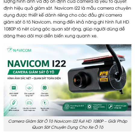
lượng hình ảnh và độ ổn định của camera là yếu tố quyết
định hiệu quả giám sát. Navicom I22 là mẫu camera chuyên
dụng được thiết kế dành riêng cho các đầu ghi camera
giám sát ô tô Navicom, mang đến khả năng ghi hình Full HD
1080P rõ nét cùng góc quan sát rộng, giúp người dùng dễ
dàng theo dõi mọi diễn biến xung quanh xe.
Camera Giám Sát Ô Tô Navicom I22 Full HD 1080P – Giải Pháp
Quan Sát Chuyên Dụng Cho Xe Ô Tô