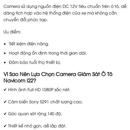
Camera sử dụng nguồn điện DC 12V tiêu chuẩn trên ô tô, dễ
dàng tích hợp vào hệ thống điện của xe mà không cần
chuyển đổi phức tạp.
Ưu điểm:
Tiết kiệm điện năng.
Hoạt động ổn định trong thời gian dài.
Đảm bảo tuổi thọ thiết bị.
Vì Sao Nên Lựa Chọn Camera Giám Sát Ô Tô
Navicom I22?
✔ Hình ảnh Full HD 1080P sắc nét.
✔ Cảm biến Sony S291 chất lượng cao.
✔ Góc quan sát rộng 140 độ.
✔ Thiết kế nhỏ gọn, dễ lắp đặt.