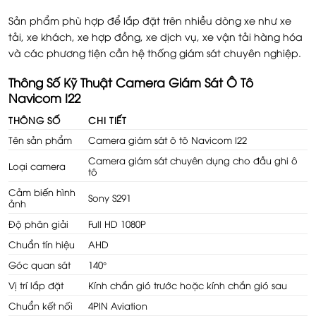
Sản phẩm phù hợp để lắp đặt trên nhiều dòng xe như xe
tải, xe khách, xe hợp đồng, xe dịch vụ, xe vận tải hàng hóa
và các phương tiện cần hệ thống giám sát chuyên nghiệp.
Thông Số Kỹ Thuật Camera Giám Sát Ô Tô
Navicom I22
THÔNG SỐ
CHI TIẾT
Tên sản phẩm
Camera giám sát ô tô Navicom I22
Camera giám sát chuyên dụng cho đầu ghi ô
Loại camera
tô
Cảm biến hình
Sony S291
ảnh
Độ phân giải
Full HD 1080P
Chuẩn tín hiệu
AHD
Góc quan sát
140°
Vị trí lắp đặt
Kính chắn gió trước hoặc kính chắn gió sau
Chuẩn kết nối
4PIN Aviation