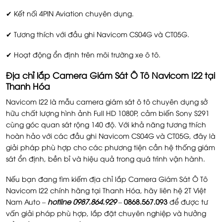
✔ Kết nối 4PIN Aviation chuyên dụng.
✔ Tương thích với đầu ghi Navicom CS04G và CT05G.
✔ Hoạt động ổn định trên môi trường xe ô tô.
Địa chỉ lắp Camera Giám Sát Ô Tô Navicom I22 tại
Thanh Hóa
Navicom I22 là mẫu camera giám sát ô tô chuyên dụng sở
hữu chất lượng hình ảnh Full HD 1080P, cảm biến Sony S291
cùng góc quan sát rộng 140 độ. Với khả năng tương thích
hoàn hảo với các đầu ghi Navicom CS04G và CT05G, đây là
giải pháp phù hợp cho các phương tiện cần hệ thống giám
sát ổn định, bền bỉ và hiệu quả trong quá trình vận hành.
Nếu bạn đang tìm kiếm địa chỉ lắp Camera Giám Sát Ô Tô
Navicom I22 chính hãng tại Thanh Hóa, hãy liên hệ 2T Việt
Nam Auto –
hotline 0987.864.929
–
0868.567.093
để được tư
vấn giải pháp phù hợp, lắp đặt chuyên nghiệp và hưởng