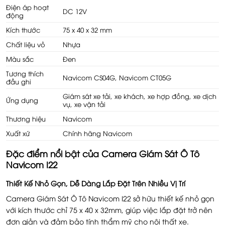
Điện áp hoạt
DC 12V
động
Kích thước
75 x 40 x 32 mm
Chất liệu vỏ
Nhựa
Màu sắc
Đen
Tương thích
Navicom CS04G, Navicom CT05G
đầu ghi
Giám sát xe tải, xe khách, xe hợp đồng, xe dịch
Ứng dụng
vụ, xe vận tải
Thương hiệu
Navicom
Xuất xứ
Chính hãng Navicom
Đặc điểm nổi bật của Camera Giám Sát Ô Tô
Navicom I22
Thiết Kế Nhỏ Gọn, Dễ Dàng Lắp Đặt Trên Nhiều Vị Trí
Camera Giám Sát Ô Tô Navicom I22 sở hữu thiết kế nhỏ gọn
với kích thước chỉ 75 x 40 x 32mm, giúp việc lắp đặt trở nên
đơn giản và đảm bảo tính thẩm mỹ cho nội thất xe.