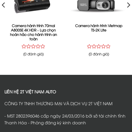
Camera hành trình 70mai
Camera hành trình Vietmap
A800SE 4K HDR – Lựa chọn
TS-2K Lite
hoàn hảo cho hành trình an
toàn
Được
Được
(0 đánh giá)
(0 đánh giá)
xếp
xếp
hạng
hạng
0
0
5
5
sao
sao
LIÊN HỆ 2T VIỆT NAM AUTO
CÔNG TY TNHH THƯƠNG MẠI VÀ DỊCH VỤ 2T VIỆT NAM
- MST 2802396046 cấp ngày 24/03/2016 bởi sở tài chính tỉnh
Thanh Hóa - Phòng đăng ký kinh doanh