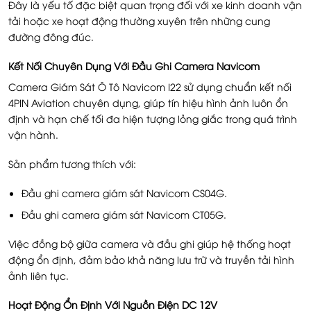
Đây là yếu tố đặc biệt quan trọng đối với xe kinh doanh vận
tải hoặc xe hoạt động thường xuyên trên những cung
đường đông đúc.
Kết Nối Chuyên Dụng Với Đầu Ghi Camera Navicom
Camera Giám Sát Ô Tô Navicom I22 sử dụng chuẩn kết nối
4PIN Aviation chuyên dụng, giúp tín hiệu hình ảnh luôn ổn
định và hạn chế tối đa hiện tượng lỏng giắc trong quá trình
vận hành.
Sản phẩm tương thích với:
Đầu ghi camera giám sát Navicom CS04G.
Đầu ghi camera giám sát Navicom CT05G.
Việc đồng bộ giữa camera và đầu ghi giúp hệ thống hoạt
động ổn định, đảm bảo khả năng lưu trữ và truyền tải hình
ảnh liên tục.
Hoạt Động Ổn Định Với Nguồn Điện DC 12V