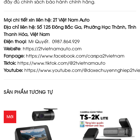
đầy đủ chính sách bảo hành chính hãng.
Mọi chi tiết xin liên hệ: 2T Việt Nam Auto
Địa chỉ liên hệ:
Số 125 Đông Bắc Ga, Phường Hạc Thành, Tỉnh
Thanh Hóa, Việt Nam
Điện thoại
: Mr Quyết. 0987.864.929
Website
:
https://2tvietnamauto.com
Fanpage:
https://www.facebook.com/carspa2tvietnam
Tiktok:
https://www.tiktok.com/@2tvietnamauto
Youtube:
https://www.youtube.com/@doxechuyennghiep2tvi
SẢN PHẨM TƯƠNG TỰ
Mới