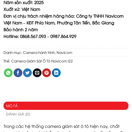
Năm sản xuất: 2025
Xuất xứ: Việt Nam
Đơn vị chịu trách nhiệm hàng hóa: Công ty TNHH Navicom
Việt Nam – KĐT Phía Nam, Phường Tân Tiến, Bắc Giang
Bảo hành 2 năm
Hotline: 0868.567.093 – 0987.864.929
Danh mục:
Camera hành trình
,
Navicom
Thẻ:
Camera Giám Sát Ô Tô Navicom I22
MÔ TẢ
ĐÁNH GIÁ (0)
Trong các hệ thống camera giám sát ô tô hiện nay, chất