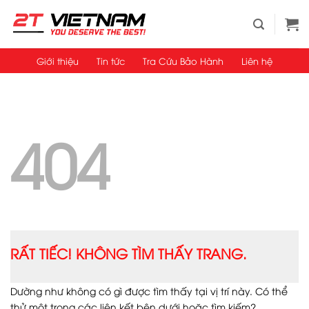
Bỏ
qua
nội
dung
Giới thiệu
Tin tức
Tra Cứu Bảo Hành
Liên hệ
404
RẤT TIẾC! KHÔNG TÌM THẤY TRANG.
Dường như không có gì được tìm thấy tại vị trí này. Có thể
thử một trong các liên kết bên dưới hoặc tìm kiếm?