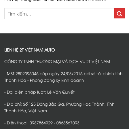
LIÊN HỆ 2T VIỆT NAM AUTO
CÔNG TY TNHH THƯƠNG MẠI VÀ DỊCH VỤ 2T VIỆT NAM
- MST 2802396046 cấp ngày 24/03/2016 bởi sở tài chính tỉnh
Thanh Hóa - Phòng đăng ký kinh doanh
- Đại diện pháp luật: Lê Văn Quyết
- Địa chỉ: Số 125 Đông Bắc Ga, Phường Hạc Thành, Tỉnh
Thanh Hóa, Việt Nam
- Điện thoại: 0987864929 - 0868567093