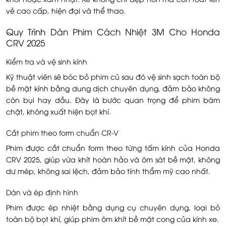
vẻ cao cấp, hiện đại và thể thao.
Quy Trình Dán Phim Cách Nhiệt 3M Cho Honda
CRV 2025
Kiểm tra và vệ sinh kính
Kỹ thuật viên sẽ bóc bỏ phim cũ sau đó vệ sinh sạch toàn bộ
bề mặt kính bằng dung dịch chuyên dụng, đảm bảo không
còn bụi hay dầu. Đây là bước quan trọng để phim bám
chặt, không xuất hiện bọt khí.
Cắt phim theo form chuẩn CR-V
Phim được cắt chuẩn form theo từng tấm kính của Honda
CRV 2025, giúp vừa khít hoàn hảo và ôm sát bề mặt, không
dư mép, không sai lệch, đảm bảo tính thẩm mỹ cao nhất.
Dán và ép định hình
Phim được ép nhiệt bằng dụng cụ chuyên dụng, loại bỏ
toàn bộ bọt khí, giúp phim ôm khít bề mặt cong của kính xe.