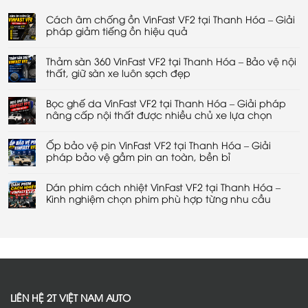
Cách âm chống ồn VinFast VF2 tại Thanh Hóa – Giải
pháp giảm tiếng ồn hiệu quả
Không
có
Thảm sàn 360 VinFast VF2 tại Thanh Hóa – Bảo vệ nội
bình
luận
thất, giữ sàn xe luôn sạch đẹp
ở
Cách
Không
âm
có
chống
Bọc ghế da VinFast VF2 tại Thanh Hóa – Giải pháp
bình
ồn
luận
nâng cấp nội thất được nhiều chủ xe lựa chọn
VinFast
ở
VF2
Thảm
Không
tại
sàn
có
Thanh
360
Ốp bảo vệ pin VinFast VF2 tại Thanh Hóa – Giải
bình
Hóa
VinFast
luận
pháp bảo vệ gầm pin an toàn, bền bỉ
–
VF2
ở
Giải
tại
Bọc
Không
pháp
Thanh
ghế
có
giảm
Hóa
da
Dán phim cách nhiệt VinFast VF2 tại Thanh Hóa –
bình
tiếng
–
VinFast
luận
Kinh nghiệm chọn phim phù hợp từng nhu cầu
ồn
Bảo
VF2
ở
hiệu
vệ
tại
Ốp
Không
quả
nội
Thanh
bảo
có
thất,
Hóa
vệ
bình
giữ
–
pin
luận
sàn
Giải
VinFast
ở
xe
pháp
VF2
Dán
luôn
nâng
tại
phim
sạch
cấp
Thanh
cách
đẹp
nội
Hóa
nhiệt
thất
–
VinFast
được
Giải
VF2
LIÊN HỆ 2T VIỆT NAM AUTO
nhiều
pháp
tại