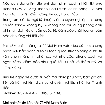
Nếu bạn đang tìm địa chỉ dán phim cách nhiệt 3M cho
Honda CRV 2025 tại Thanh Hóa uy tín, chính hãng – 2T Việt
Nam Auto là địa điểm đáng tin cậy hàng đầu.
Trung tâm có đội ngũ kỹ thuật viên chuyên nghiệp, thi công
chuẩn form – không bụi – không bọt khí, cùng phòng dán
phim kín đạt tiêu chuẩn quốc tế, đảm bảo chất lượng hoàn
hảo cho từng chi tiết kính.
Phim 3M chính hãng tại 2T Việt Nam Auto đều có tem chứng
nhận, QR bảo hành điện tử toàn quốc. Khách hàng được tư
vấn chọn mã phim phù hợp với nhu cầu, phong cách và
ngân sách, đảm bảo hiệu quả tối ưu cả về thẩm mỹ và
công năng.
Liên hệ ngay để được tư vấn mã phim phù hợp, báo giá chi
tiết và trải nghiệm dịch vụ chuyên nghiệp nhất tại Thanh
Hóa.
Hotline:
0987.864.929 – 0868.567.093
Mọi chi tiết xin liên hệ: 2T Việt Nam Auto