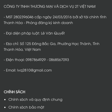
chủ
bảo
Thanh
xe
vệ
Hóa
CÔNG TY TNHH THƯƠNG MẠI VÀ DỊCH VỤ 2T VIỆT NAM
lựa
gầm
–
chọn
pin
Kinh
an
nghiệm
toàn,
chọn
- MST 2802396046 cấp ngày 24/03/2016 bởi sở tài chính tỉnh
bền
phim
bỉ
phù
Thanh Hóa - Phòng đăng ký kinh doanh
hợp
từng
nhu
- Đại diện pháp luật: Lê Văn Quyết
cầu
- Địa chỉ: Số 125 Đông Bắc Ga, Phường Hạc Thành, Tỉnh
Thanh Hóa, Việt Nam
- Điện thoại: 0987864929 - 0868567093
- Email: lvq2810@gmail.com
CHÍNH SÁCH
Chính sách và quy định chung
Chính sách bảo mật