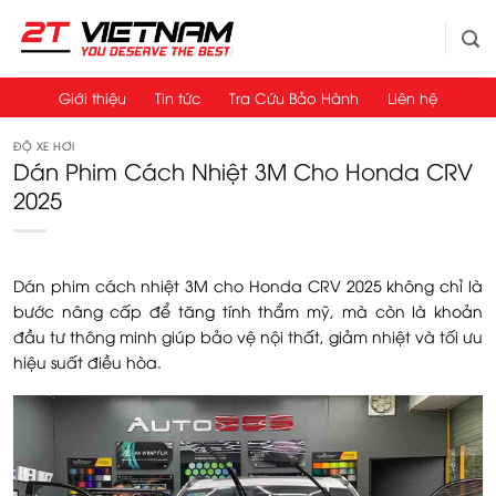
Bỏ
qua
nội
dung
Giới thiệu
Tin tức
Tra Cứu Bảo Hành
Liên hệ
ĐỘ XE HƠI
Dán Phim Cách Nhiệt 3M Cho Honda CRV
2025
Dán phim cách nhiệt 3M cho Honda CRV 2025 không chỉ là
bước nâng cấp để tăng tính thẩm mỹ, mà còn là khoản
đầu tư thông minh giúp bảo vệ nội thất, giảm nhiệt và tối ưu
hiệu suất điều hòa.