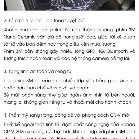
2. Tầm nhìn rõ nét – an toàn tuyệt đối
Không như các loại phim tối màu thông thường, phim 3M
Nano Ceramic vẫn giữ độ trong suốt cao, giúp tài xế quan
sát rõ vào ban đêm hay trong điều kiện mưa, sương.
Phim 3M còn không gây nhiễu sóng GPS, 4G, Bluetooth và
tương thích hoàn toàn với các hệ thống camera hỗ trợ lái.
3. Tăng tính an toàn và riêng tư
Lớp phim 3M có cấu trúc nhiều lớp siêu bền, giúp kính xe
chắc hơn, hạn chế vỡ vụn khi va chạm.
Bề mặt phản sáng nhẹ giúp ngăn ánh nhìn từ bên ngoài,
mang lại không gian riêng tư và thoải mái cho hành khách.
4. Thẩm mỹ sang trọng, đồng bộ với phong cách CR-V mới
Thiết kế ngoại thất tinh tế, đậm chất công nghệ của Honda
CR-V 2025 sẽ càng nổi bật hơn khi kết hợp với phim 3M ánh
khói hoặc xám nhạt. Xe không chỉ đẹp hơn mà còn toát lên