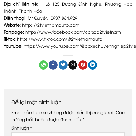
Địa chỉ liên hệ:
Lô 125 Dương Đình Nghệ, Phường Hạc
Thành, Thanh Hóa
Điện thoại
: Mr Quyết. 0987.864.929
Website
:
https://2tvietnamauto.com
Fanpage:
https://www.facebook.com/carspa2tvietnam
Tiktok:
https://www.tiktok.com/@2tvietnamauto
Youtube:
https://www.youtube.com/@doxechuyennghiep2tvi
Để lại một bình luận
Email của bạn sẽ không được hiển thị công khai.
Các
trường bắt buộc được đánh dấu
*
Bình luận
*