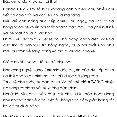
Bảo vệ tối đa khoang nội thất
Honda CRV 2025 sở hữu khoang cabin hiện đại, nhiều chi
tiết da cao cấp và vật liệu nhựa mạ sáng.
Nếu để ánh nắng trực tiếp chiếu lâu ngày, tia UV và tia
hồng ngoại sẽ khiến nội thất nhanh bạc màu, da ghế nứt nẻ
và bề mặt nhựa bị lão hóa.
Phim 3M Ceramic IR Series có khả năng chặn đến 99% tia
cực tím và hơn 90% tia hồng ngoại, giúp nội thất luôn như
mới, giữ trọn vẻ sang trọng và giá trị lâu dài cho xe.
Giảm nhiệt nhanh – lái xe dễ chịu hơn
Nhờ công nghệ Nano Ceramic độc quyền của 3M, lớp phim
có thể phản xạ nhiệt mà vẫn giữ được độ sáng cao.
Thực tế cho thấy, xe dán phim 3M có thể
giảm 7–10°C
nhiệt
độ trong cabin so với xe không dán phim.
Người lái sẽ cảm nhận rõ sự dễ chịu, điều hòa hoạt động
nhẹ nhàng hơn và đặc biệt là không còn cảm giác bỏng rát
khi đỗ xe dưới nắng.
Ưu Điểm Vượt Trội Của Phim Cách Nhiệt 3M