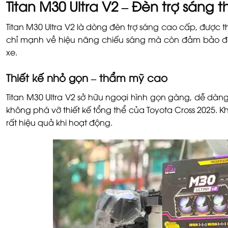
Titan M30 Ultra V2 – Đèn trợ sáng
Titan M30 Ultra V2 là dòng đèn trợ sáng cao cấp, được 
chỉ mạnh về hiệu năng chiếu sáng mà còn đảm bảo độ b
xe.
Thiết kế nhỏ gọn – thẩm mỹ cao
Titan M30 Ultra V2 sở hữu ngoại hình gọn gàng, dễ dàng
không phá vỡ thiết kế tổng thể của Toyota Cross 2025. 
rất hiệu quả khi hoạt động.