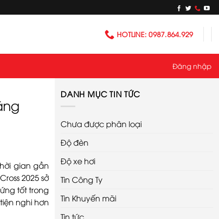
HOTLINE: 0987.864.929
Đăng nhập
DANH MỤC TIN TỨC
Tăng
Chưa được phân loại
Độ đèn
Độ xe hơi
hời gian gần
Cross 2025 sở
Tin Công Ty
ứng tốt trong
Tin Khuyến mãi
tiện nghi hơn
Tin tức