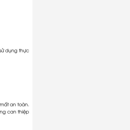
chọn
 sử dụng thực
 mất an toàn.
ng can thiệp