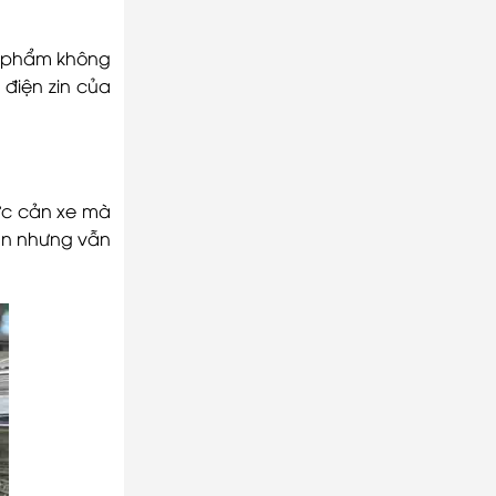
ản phẩm không
điện zin của
vực cản xe mà
bản nhưng vẫn