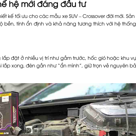
 thế hệ mới đáng đầu tư
thiết kế tối ưu cho các mẫu xe SUV – Crossover đời mới. S
ền, tính ổn định và khả năng tương thích với hệ thống 
 lắp đặt ở nhiều vị trí như gầm trước, hốc gió hoặc khu 
Khi lắp xong, đèn gần như “ẩn mình”, giữ trọn vẻ nguyên 