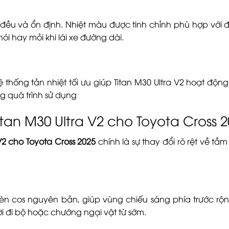
ều và ổn định. Nhiệt màu được tinh chỉnh phù hợp với đ
ói hay mỏi khi lái xe đường dài.
 thống tản nhiệt tối ưu giúp Titan M30 Ultra V2 hoạt động
ng quá trình sử dụng
Titan M30 Ultra V2 cho Toyota Cross 
 V2 cho Toyota Cross 2025
chính là sự thay đổi rõ rệt về tầ
đèn cos nguyên bản, giúp vùng chiếu sáng phía trước rộ
i đi bộ hoặc chướng ngại vật từ sớm.