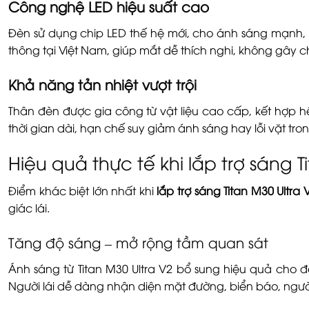
Công nghệ LED hiệu suất cao
Đèn sử dụng chip LED thế hệ mới, cho ánh sáng mạnh, đ
thông tại Việt Nam, giúp mắt dễ thích nghi, không gây ch
Khả năng tản nhiệt vượt trội
Thân đèn được gia công từ vật liệu cao cấp, kết hợp hệ
thời gian dài, hạn chế suy giảm ánh sáng hay lỗi vặt tro
Hiệu quả thực tế khi lắp trợ sáng 
Điểm khác biệt lớn nhất khi
lắp trợ sáng Titan M30 Ultra
giác lái.
Tăng độ sáng – mở rộng tầm quan sát
Ánh sáng từ Titan M30 Ultra V2 bổ sung hiệu quả cho 
Người lái dễ dàng nhận diện mặt đường, biển báo, ngườ