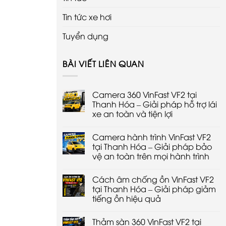
Tin tức xe hơi
Tuyển dụng
BÀI VIẾT LIÊN QUAN
Camera 360 VinFast VF2 tại
Thanh Hóa – Giải pháp hỗ trợ lái
xe an toàn và tiện lợi
Không
có
Camera hành trình VinFast VF2
bình
luận
tại Thanh Hóa – Giải pháp bảo
ở
vệ an toàn trên mọi hành trình
Camera
360
Không
VinFast
có
VF2
Cách âm chống ồn VinFast VF2
bình
tại
luận
tại Thanh Hóa – Giải pháp giảm
Thanh
ở
Hóa
tiếng ồn hiệu quả
Camera
–
hành
Giải
Không
trình
pháp
có
VinFast
Thảm sàn 360 VinFast VF2 tại
hỗ
bình
VF2