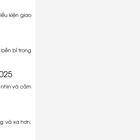
iều kiện giao
 bền bỉ trong
2025
m nhìn và cảm
ng và xa hơn.