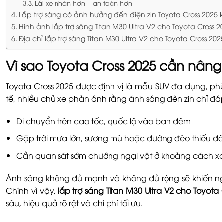
Lái xe nhàn hơn – an toàn hơn
Lắp trợ sáng có ảnh hưởng đến điện zin Toyota Cross 2025
Hình ảnh lắp trợ sáng Titan M30 Ultra V2 cho Toyota Cross 2
Địa chỉ lắp trợ sáng Titan M30 Ultra V2 cho Toyota Cross 202
Vì sao Toyota Cross 2025 cần nân
Toyota Cross 2025 được định vị là mẫu SUV đa dụng, phù
tế, nhiều chủ xe phản ánh rằng ánh sáng đèn zin chỉ đá
Di chuyển trên cao tốc, quốc lộ vào ban đêm
Gặp trời mưa lớn, sương mù hoặc đường đèo thiếu đ
Cần quan sát sớm chướng ngại vật ở khoảng cách x
Ánh sáng không đủ mạnh và không đủ rộng sẽ khiến ngườ
Chính vì vậy,
lắp trợ sáng Titan M30 Ultra V2 cho Toyota
sâu, hiệu quả rõ rệt và chi phí tối ưu.