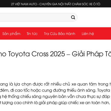
2T VIỆT NAM AUTO - CHUYÊN GIA NỘI THẤT CHĂM SÓC XE Ô TÔ
Sản phẩm
Tin tức
Tra Cứu Bảo Hành
Liên hệ
ho Toyota Cross 2025 – Giải Pháp 
ang là lựa chọn được rất nhiều chủ xe quan tâm trong t
đêm, đi cao tốc hoặc cung đường thiếu ánh sáng. Toyota 
ng hệ thống chiếu sáng nguyên bản vẫn chưa thực sự đáp 
t lượng cao chính là giải pháp giúp chiếc xe an toàn hơn, 