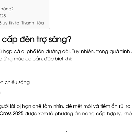
 không?
025
5 uy tín tại Thanh Hóa
g cấp đèn trợ sáng?
 hợp cả đi phố lẫn đường dài. Tuy nhiên, trong quá trình
p ứng mức cơ bản, đặc biệt khi:
èn chiếu sáng
a
i lái bị hạn chế tầm nhìn, dễ mệt mỏi và tiềm ẩn rủi ro
 Cross 2025
được xem là phương án nâng cấp hợp lý, khô