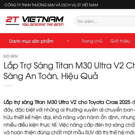
Bỏ
CÔNG TY TNHH THƯƠNG MẠI VÀ DỊCH VỤ 2T VIỆT NAM
qua
nội
Tìm
kiếm:
dung
Trang chủ
Giới thiệu
Danh mục sản phẩm
ĐỘ ĐÈN
Lắp Trợ Sáng Titan M30 Ultra V2 C
Sáng An Toàn, Hiệu Quả
Lắp trợ sáng Titan M30 Ultra V2 cho Toyota Cross 2025
đ
đây, đặc biệt với những ai thường xuyên di chuyển ban 
hữu thiết kế hiện đại, khả năng vận hành ổn định, như
nhiều điều kiện thực tế. Việc nâng cấp đèn trợ sáng chấ
và hoàn thiện đúng chất một mẫu SUV đô thị thế hệ mới.