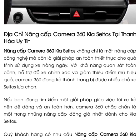
Địa Chỉ
Nâng cấp Camera 360 Kia Seltos
Tại Thanh
Hóa Uy Tín
Nâng cấp Camera 360 Kia Seltos
không chỉ là một nâng cấp
công nghệ mà còn là giải pháp an toàn thiết thực cho quá
trình sử dụng xe hàng ngày. Với khả năng quan sát toàn
cảnh, hỗ trợ đỗ xe chính xác và giảm thiểu điểm mù hiệu
quả, camera 360 đang trở thành trang bị được nhiều chủ xe
Seltos lựa chọn.
Nếu bạn đang tìm kiếm một giải pháp giúp việc lái xe trở
nên dễ dàng và an toàn hơn, camera 360 chắc chắn là
một trong những nâng cấp đáng giá nhất dành cho Kia
Seltos.
Quý khách hàng có nhu cầu
Nâng cấp Camera 360 Kia