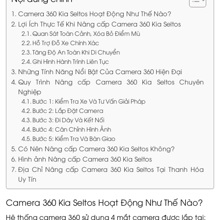
Camera 360 Kia Seltos Hoạt Động Như Thế Nào?
Lợi Ích Thực Tế Khi Nâng cấp Camera 360 Kia Seltos
Quan Sát Toàn Cảnh, Xóa Bỏ Điểm Mù
Hỗ Trợ Đỗ Xe Chính Xác
Tăng Độ An Toàn Khi Di Chuyển
Ghi Hình Hành Trình Liên Tục
Những Tính Năng Nổi Bật Của Camera 360 Hiện Đại
Quy Trình Nâng cấp Camera 360 Kia Seltos Chuyên
Nghiệp
Bước 1: Kiểm Tra Xe Và Tư Vấn Giải Pháp
Bước 2: Lắp Đặt Camera
Bước 3: Đi Dây Và Kết Nối
Bước 4: Cân Chỉnh Hình Ảnh
Bước 5: Kiểm Tra Và Bàn Giao
Có Nên Nâng cấp Camera 360 Kia Seltos Không?
Hình ảnh Nâng cấp Camera 360 Kia Seltos
Địa Chỉ Nâng cấp Camera 360 Kia Seltos Tại Thanh Hóa
Uy Tín
Camera 360 Kia Seltos Hoạt Động Như Thế Nào?
Hệ thống camera 360 sử dụng 4 mắt camera được lắp tại: