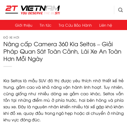
Bỏ
qua
nội
dung
Giới thiệu
Tin tức
Tra Cứu Bảo Hành
Liên hệ
ĐỘ XE HƠI
Nâng cấp Camera 360 Kia Seltos – Giải
Pháp Quan Sát Toàn Cảnh, Lái Xe An Toàn
Hơn Mỗi Ngày
Kia Seltos là mẫu SUV đô thị được yêu thích nhờ thiết kế trẻ
trung, gầm cao và khả năng vận hành linh hoạt. Tuy nhiên,
cũng giống như nhiều dòng xe gầm cao khác, Seltos vẫn
tồn tại những điểm mù ở phía trước, hai bên hông và phía
sau xe. Đây là nguyên nhân khiến nhiều tài xế gặp khó khăn
khi đỗ xe, quay đầu trong ngõ hẹp hoặc di chuyển ở những
khu vực đông đúc.