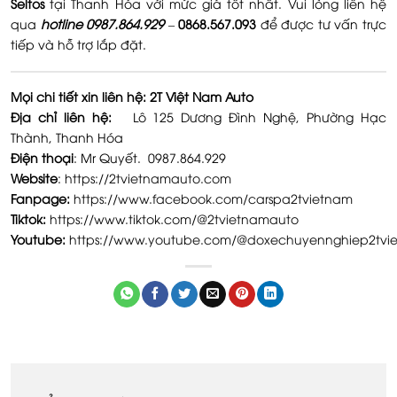
Seltos
tại Thanh Hóa với mức giá tốt nhất. Vui lòng liên hệ
qua
hotline 0987.864.929
–
0868.567.093
để được tư vấn trực
tiếp và hỗ trợ lắp đặt.
Mọi chi tiết xin liên hệ: 2T Việt Nam Auto
Địa chỉ liên hệ:
Lô 125 Dương Đình Nghệ, Phường Hạc
Thành, Thanh Hóa
Điện thoại
: Mr Quyết. 0987.864.929
Website
:
https://2tvietnamauto.com
Fanpage:
https://www.facebook.com/carspa2tvietnam
Tiktok:
https://www.tiktok.com/@2tvietnamauto
Youtube:
https://www.youtube.com/@doxechuyennghiep2tvi