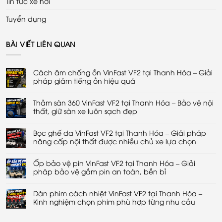
Tin tức xe hơi
Tuyển dụng
BÀI VIẾT LIÊN QUAN
Cách âm chống ồn VinFast VF2 tại Thanh Hóa – Giải
pháp giảm tiếng ồn hiệu quả
Không
có
Thảm sàn 360 VinFast VF2 tại Thanh Hóa – Bảo vệ nội
bình
luận
thất, giữ sàn xe luôn sạch đẹp
ở
Cách
Không
âm
có
chống
Bọc ghế da VinFast VF2 tại Thanh Hóa – Giải pháp
bình
ồn
luận
nâng cấp nội thất được nhiều chủ xe lựa chọn
VinFast
ở
VF2
Thảm
Không
tại
sàn
có
Thanh
360
Ốp bảo vệ pin VinFast VF2 tại Thanh Hóa – Giải
bình
Hóa
VinFast
luận
pháp bảo vệ gầm pin an toàn, bền bỉ
–
VF2
ở
Giải
tại
Bọc
Không
pháp
Thanh
ghế
có
giảm
Hóa
da
Dán phim cách nhiệt VinFast VF2 tại Thanh Hóa –
bình
tiếng
–
VinFast
luận
Kinh nghiệm chọn phim phù hợp từng nhu cầu
ồn
Bảo
VF2
ở
hiệu
vệ
tại
Ốp
Không
quả
nội
Thanh
bảo
có
thất,
Hóa
vệ