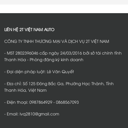
bình
giữ
–
pin
luận
sàn
Giải
VinFast
ở
xe
pháp
VF2
Dán
luôn
nâng
tại
phim
sạch
cấp
Thanh
cách
đẹp
nội
Hóa
nhiệt
thất
–
VinFast
được
Giải
VF2
LIÊN HỆ 2T VIỆT NAM AUTO
nhiều
pháp
tại
chủ
bảo
Thanh
xe
vệ
Hóa
CÔNG TY TNHH THƯƠNG MẠI VÀ DỊCH VỤ 2T VIỆT NAM
lựa
gầm
–
chọn
pin
Kinh
an
nghiệm
toàn,
chọn
- MST 2802396046 cấp ngày 24/03/2016 bởi sở tài chính tỉnh
bền
phim
bỉ
phù
Thanh Hóa - Phòng đăng ký kinh doanh
hợp
từng
nhu
- Đại diện pháp luật: Lê Văn Quyết
cầu
- Địa chỉ: Số 125 Đông Bắc Ga, Phường Hạc Thành, Tỉnh
Thanh Hóa, Việt Nam
- Điện thoại: 0987864929 - 0868567093
- Email: lvq2810@gmail.com