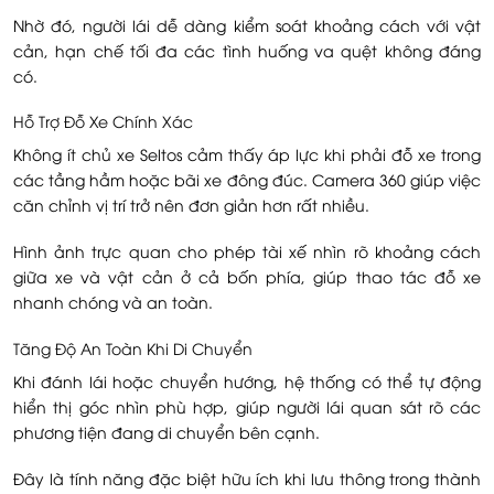
Nhờ đó, người lái dễ dàng kiểm soát khoảng cách với vật
cản, hạn chế tối đa các tình huống va quệt không đáng
có.
Hỗ Trợ Đỗ Xe Chính Xác
Không ít chủ xe Seltos cảm thấy áp lực khi phải đỗ xe trong
các tầng hầm hoặc bãi xe đông đúc. Camera 360 giúp việc
căn chỉnh vị trí trở nên đơn giản hơn rất nhiều.
Hình ảnh trực quan cho phép tài xế nhìn rõ khoảng cách
giữa xe và vật cản ở cả bốn phía, giúp thao tác đỗ xe
nhanh chóng và an toàn.
Tăng Độ An Toàn Khi Di Chuyển
Khi đánh lái hoặc chuyển hướng, hệ thống có thể tự động
hiển thị góc nhìn phù hợp, giúp người lái quan sát rõ các
phương tiện đang di chuyển bên cạnh.
Đây là tính năng đặc biệt hữu ích khi lưu thông trong thành