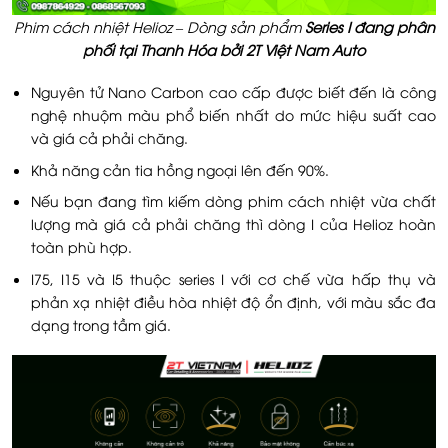
Phim cách nhiệt Helioz – Dòng sản phẩm
Series I đang phân
phối tại Thanh Hóa bởi 2T Việt Nam Auto
Nguyên tử Nano Carbon cao cấp được biết đến là công
nghệ nhuộm màu phổ biến nhất do mức hiệu suất cao
và giá cả phải chăng.
Khả năng cản tia hồng ngoại lên đến 90%.
Nếu bạn đang tìm kiếm dòng phim cách nhiệt vừa chất
lượng mà giá cả phải chăng thì dòng I của Helioz hoàn
toàn phù hợp.
I75, I15 và I5 thuộc series I với cơ chế vừa hấp thụ và
phản xạ nhiệt điều hòa nhiệt độ ổn định, với màu sắc đa
dạng trong tầm giá.