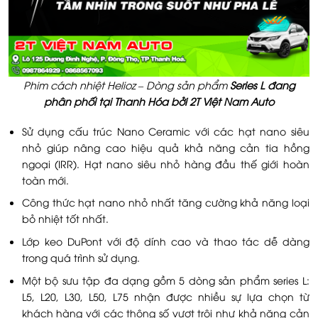
Phim cách nhiệt Helioz – Dòng sản phẩm
Series L đang
phân phối tại Thanh Hóa bởi 2T Việt Nam Auto
Sử dụng cấu trúc Nano Ceramic với các hạt nano siêu
nhỏ giúp nâng cao hiệu quả khả năng cản tia hồng
ngoại (IRR). Hạt nano siêu nhỏ hàng đầu thế giới hoàn
toàn mới.
Công thức hạt nano nhỏ nhất tăng cường khả năng loại
bỏ nhiệt tốt nhất.
Lớp keo DuPont với độ dính cao và thao tác dễ dàng
trong quá trình sử dụng.
Một bộ sưu tập đa dạng gồm 5 dòng sản phẩm series L:
L5, L20, L30, L50, L75 nhận được nhiều sự lựa chọn từ
khách hàng với các thông số vượt trội như khả năng cản