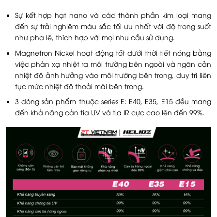
Sự kết hợp hạt nano và các thành phần kim loại mang
đến sự trải nghiệm màu sắc tối ưu nhất với độ trong suốt
như pha lê, thích hợp với mọi nhu cầu sử dụng.
Magnetron Nickel hoạt động tốt dưới thời tiết nóng bằng
việc phản xạ nhiệt ra môi trường bên ngoài và ngăn cản
nhiệt độ ảnh hưởng vào môi trường bên trong, duy trì liên
tục mức nhiệt độ thoải mái bên trong.
3 dòng sản phẩm thuộc series E: E40, E35, E15 đều mang
đến khả năng cản tia UV và tia IR cực cao lên đến 99%.