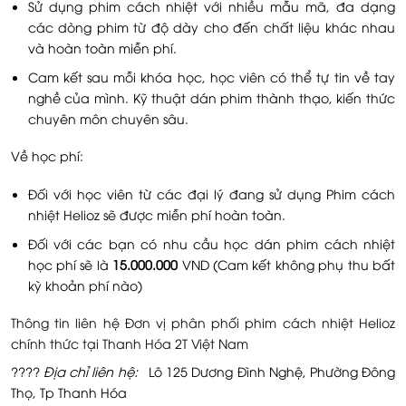
Sử dụng phim cách nhiệt với nhiều mẫu mã, đa dạng
các dòng phim từ độ dày cho đến chất liệu khác nhau
và hoàn toàn miễn phí.
Cam kết sau mỗi khóa học, học viên có thể tự tin về tay
nghề của mình. Kỹ thuật dán phim thành thạo, kiến thức
chuyên môn chuyên sâu.
Về học phí:
Đối với học viên từ các đại lý đang sử dụng Phim cách
nhiệt Helioz sẽ được miễn phí hoàn toàn.
Đối với các bạn có nhu cầu học dán phim cách nhiệt
học phí sẽ là
15.000.000
VND (Cam kết không phụ thu bất
kỳ khoản phí nào)
Thông tin liên hệ Đơn vị phân phối phim cách nhiệt Helioz
chính thức tại Thanh Hóa 2T Việt Nam
????
Địa chỉ liên hệ:
Lô 125 Dương Đình Nghệ, Phường Đông
Thọ, Tp Thanh Hóa