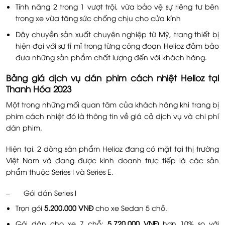
Tính năng 2 trong 1 vượt trội, vừa bảo vệ sự riêng tư bên
trong xe vừa tăng sức chống chịu cho cửa kính
Dây chuyền sản xuất chuyên nghiệp từ Mỹ, trang thiết bị
hiện đại với sự tỉ mỉ trong từng công đoạn Helioz đảm bảo
đưa những sản phẩm chất lượng đến với khách hàng.
Bảng giá dịch vụ dán phim cách nhiệt Helioz tại
Thanh Hóa 2023
Một trong những mối quan tâm của khách hàng khi trang bị
phim cách nhiệt đó là thông tin về giá cả dịch vụ và chi phí
dán phim.
Hiện tại, 2 dòng sản phẩm Helioz đang có mặt tại thị trường
Việt Nam và đang được kinh doanh trực tiếp là các sản
phẩm thuộc Series I và Series E.
– Gói dán Series I
Trọn gói
5.200.000 VNĐ
cho xe Sedan 5 chỗ.
Gói dán cho xe 7 chỗ:
5.720.000 VNĐ
hơn 10% so với