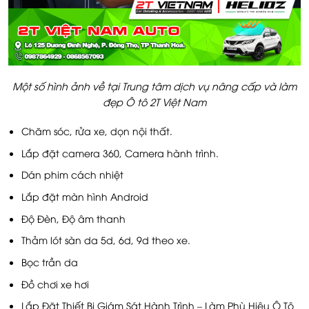
Một số hình ảnh về tại Trung tâm dịch vụ nâng cấp và làm
đẹp Ô tô 2T Việt Nam
Chăm sóc, rửa xe, dọn nội thất.
Lắp đặt camera 360, Camera hành trình.
Dán phim cách nhiệt
Lắp đặt màn hình Android
Độ Đèn, Độ âm thanh
Thảm lót sàn da 5d, 6d, 9d theo xe.
Bọc trần da
Đồ chơi xe hơi
Lắp Đặt Thiết Bị Giám Sát Hành Trình – Làm Phù Hiệu Ô Tô