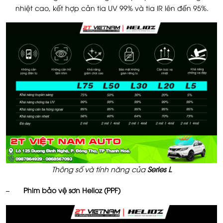
nhiệt cao, kết hợp cản tia UV 99% và tia IR lên đến 95%.
Thông số và tính năng của
Series L
– Phim bảo vệ sơn Helioz (PPF)