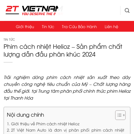
Bỏ
qua
nội
dung
Giới thiệu
Tin tức
Tra Cứu Bảo Hành
Liên hệ
TIN TỨC
Phim cách nhiệt Helioz – Sản phẩm chất
lượng dẫn đầu phân khúc 2024
Trải nghiệm dòng phim cách nhiệt sản xuất theo dây
chuyền công nghệ tiêu chuẩn của Mỹ – Chất lượng hàng
đầu thế giới. tại Trung tâm phân phối chính thức phim Helioz
tại Thanh Hóa
Nội dung chính
Giới thiệu về Phim cách nhiệt Helioz
2T Việt Nam Auto là đơn vị phân phối phim cách nhiệt