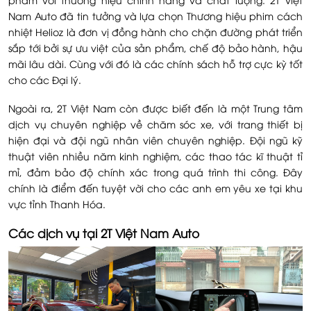
Nam Auto đã tin tưởng và lựa chọn Thương hiệu phim cách
nhiệt Helioz là đơn vị đồng hành cho chặn đường phát triển
sắp tới bởi sự ưu việt của sản phẩm, chế độ bảo hành, hậu
mãi lâu dài. Cùng với đó là các chính sách hỗ trợ cực kỳ tốt
cho các Đại lý.
Ngoài ra, 2T Việt Nam còn được biết đến là một Trung tâm
dịch vụ chuyên nghiệp về chăm sóc xe, với trang thiết bị
hiện đại và đội ngũ nhân viên chuyên nghiệp. Đội ngũ kỹ
thuật viên nhiều năm kinh nghiệm, các thao tác kĩ thuật tỉ
mỉ, đảm bảo độ chính xác trong quá trình thi công. Đây
chính là điểm đến tuyệt vời cho các anh em yêu xe tại khu
vực tỉnh Thanh Hóa.
Các dịch vụ tại 2T Việt Nam Auto