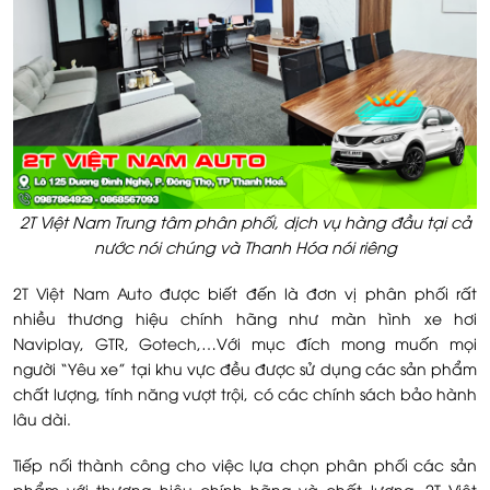
2T Việt Nam Trung tâm phân phối, dịch vụ hàng đầu tại cả
nước nói chúng và Thanh Hóa nói riêng
2T Việt Nam Auto
được biết đến là đơn vị phân phối rất
nhiều thương hiệu chính hãng như màn hình xe hơi
Naviplay
,
GTR
,
Gotech
,…Với mục đích mong muốn mọi
người “Yêu xe” tại khu vực đều được sử dụng các sản phẩm
chất lượng, tính năng vượt trội, có các chính sách bảo hành
lâu dài.
Tiếp nối thành công cho việc lựa chọn phân phối các sản
phẩm với thương hiệu chính hãng và chất lượng. 2T Việt