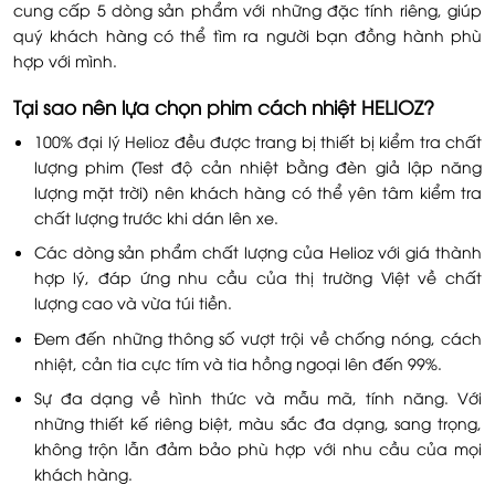
cung cấp 5 dòng sản phẩm với những đặc tính riêng, giúp
quý khách hàng có thể tìm ra người bạn đồng hành phù
hợp với mình.
Tại sao nên lựa chọn phim cách nhiệt HELIOZ?
100%
đại lý Helioz
đều được trang bị thiết bị kiểm tra chất
lượng phim (Test độ cản nhiệt bằng đèn giả lập năng
lượng mặt trời) nên khách hàng có thể yên tâm kiểm tra
chất lượng trước khi dán lên xe.
Các dòng sản phẩm chất lượng của Helioz với giá thành
hợp lý, đáp ứng nhu cầu của thị trường Việt về chất
lượng cao và vừa túi tiền.
Đem đến những thông số vượt trội về chống nóng, cách
nhiệt, cản tia cực tím và tia hồng ngoại lên đến 99%.
Sự đa dạng về hình thức và mẫu mã, tính năng. Với
những thiết kế riêng biệt, màu sắc đa dạng, sang trọng,
không trộn lẫn đảm bảo phù hợp với nhu cầu của mọi
khách hàng.