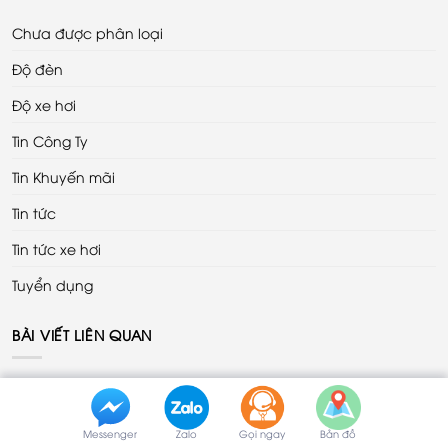
Chưa được phân loại
Độ đèn
Độ xe hơi
Tin Công Ty
Tin Khuyến mãi
Tin tức
Tin tức xe hơi
Tuyển dụng
BÀI VIẾT LIÊN QUAN
Camera 360 VinFast VF2 tại Thanh Hóa – Giải pháp
hỗ trợ lái xe an toàn và tiện lợi
Không
Messenger
Zalo
Gọi ngay
Bản đồ
có