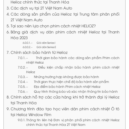
Helioz chính thức tại Thanh Hóa
Các dịch vụ tại 2T Việt Nam Auto
Các dòng sản phẩm của Helioz tại Trung tâm phân phối
2T Việt Nam Auto
Tại sao nên lựa chọn phim cách nhiệt HELIOZ?
Bảng giá dịch vụ dán phim cách nhiệt Helioz tại Thanh
Hóa 2023
– Gói dán Series I
– Gói dán Series E
Chính sách bảo hành từ Helioz
– Thời gian bảo hành các dòng sản phẩm Phim cách
nhiệt Helioz
– Điều kiện chấp nhận bảo hành phim cách nhiệt
Helioz
– Những trường hợp không được bảo hành
– Thời gian thực hiện chế độ bảo hành sản phẩm
– Địa điểm bảo hành Phim cách nhiệt Helioz
– Quy trình thông báo và xác nhận thông tin bảo hành
Chính sách hỗ trợ các cửa hàng khi trở thành đại lý Helioz
tại Thanh Hóa
Chương trình đào tạo học viên dán phim cách nhiệt Ô tô
tại Helioz Window Film
Thông tin liên hệ Đơn vị phân phối phim cách nhiệt Helioz
chính thức tại Thanh Hóa 2T Việt Nam