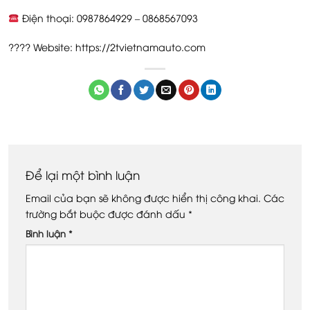
Điện thoại: 0987864929 – 0868567093
???? Website: https://2tvietnamauto.com
Để lại một bình luận
Email của bạn sẽ không được hiển thị công khai.
Các
trường bắt buộc được đánh dấu
*
Bình luận
*