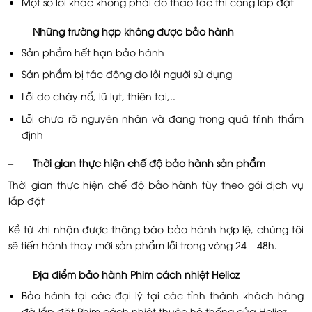
Một số lỗi khác không phải do thao tác thi công lắp đặt
–
Những trường hợp không được bảo hành
Sản phẩm hết hạn bảo hành
Sản phẩm bị tác động do lỗi người sử dụng
Lỗi do cháy nổ, lũ lụt, thiên tai,..
Lỗi chưa rõ nguyên nhân và đang trong quá trình thẩm
định
–
Thời gian thực hiện chế độ bảo hành sản phẩm
Thời gian thực hiện chế độ bảo hành tùy theo gói dịch vụ
lắp đặt
Kể từ khi nhận được thông báo bảo hành hợp lệ, chúng tôi
sẽ tiến hành thay mới sản phẩm lỗi trong vòng 24 – 48h.
–
Địa điểm bảo hành Phim cách nhiệt Helioz
Bảo hành tại các đại lý tại các tỉnh thành khách hàng
đã lắp đặt Phim cách nhiệt thuộc hệ thống của Helioz