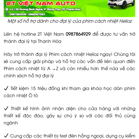
Một số hỗ trợ dành cho đại lý của phim cách nhiệt Helioz
Liên hệ hotline 2T Việt Nam
0987864929
để được tư vấn trở
thành đại lý tại Thanh Hóa
Hãy trở thành đại lý Phim cách nhiệt Helioz ngay! Chúng tôi
sẽ cung cấp giải pháp và hỗ trợ các vấn đề liên quan đến
Phim cách nhiệt từ A →Z và còn nhiều hơn thế nữa về các
chính sách hỗ trợ đại lý
Tiết kiệm 15 triệu đồng khi tham gia khóa học dán phim
cách nhiệt Ô tô
Thiết kế hình ảnh nhận diện cho cửa hàng với những
thiết kế độc đáo, gây sự chú ý so với các đối thủ cùng
ngành
Cung cấp các thiết bị test đèn hồng ngoại, dụng cụ kiểm