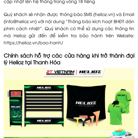
cập nhật lên hệ thống trong vòng 18 tiếng
Quý khách sẽ nhận được thông báo SMS (helioz.vn) và Email
(info@helioz.vn) với nội dung “Thông báo kích hoạt BHĐT dán
phim cách nhiệt”. Quý khách có thể sử dụng các thông tin
mà Helioz gửi đến để kiểm tra bảo hành trên Website:
https://helioz.vn/bao-hanh/
Chính sách hỗ trợ các cửa hàng khi trở thành đại
lý Helioz tại Thanh Hóa