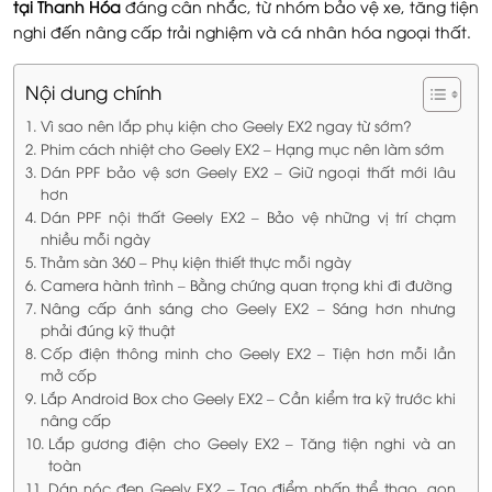
tại Thanh Hóa
đáng cân nhắc, từ nhóm bảo vệ xe, tăng tiện
nghi đến nâng cấp trải nghiệm và cá nhân hóa ngoại thất.
Nội dung chính
Vì sao nên lắp phụ kiện cho Geely EX2 ngay từ sớm?
Phim cách nhiệt cho Geely EX2 – Hạng mục nên làm sớm
Dán PPF bảo vệ sơn Geely EX2 – Giữ ngoại thất mới lâu
hơn
Dán PPF nội thất Geely EX2 – Bảo vệ những vị trí chạm
nhiều mỗi ngày
Thảm sàn 360 – Phụ kiện thiết thực mỗi ngày
Camera hành trình – Bằng chứng quan trọng khi đi đường
Nâng cấp ánh sáng cho Geely EX2 – Sáng hơn nhưng
phải đúng kỹ thuật
Cốp điện thông minh cho Geely EX2 – Tiện hơn mỗi lần
mở cốp
Lắp Android Box cho Geely EX2 – Cần kiểm tra kỹ trước khi
nâng cấp
Lắp gương điện cho Geely EX2 – Tăng tiện nghi và an
toàn
Dán nóc đen Geely EX2 – Tạo điểm nhấn thể thao, gọn