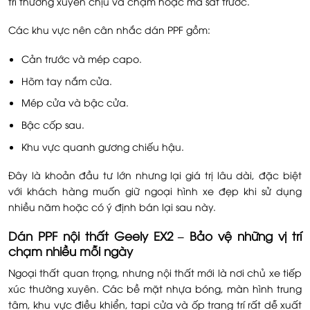
trí thường xuyên chịu va chạm hoặc ma sát trước.
Các khu vực nên cân nhắc dán PPF gồm:
Cản trước và mép capo.
Hõm tay nắm cửa.
Mép cửa và bậc cửa.
Bậc cốp sau.
Khu vực quanh gương chiếu hậu.
Đây là khoản đầu tư lớn nhưng lại giá trị lâu dài, đặc biệt
với khách hàng muốn giữ ngoại hình xe đẹp khi sử dụng
nhiều năm hoặc có ý định bán lại sau này.
Dán PPF nội thất Geely EX2 – Bảo vệ những vị trí
chạm nhiều mỗi ngày
Ngoại thất quan trọng, nhưng nội thất mới là nơi chủ xe tiếp
xúc thường xuyên. Các bề mặt nhựa bóng, màn hình trung
tâm, khu vực điều khiển, tapi cửa và ốp trang trí rất dễ xuất