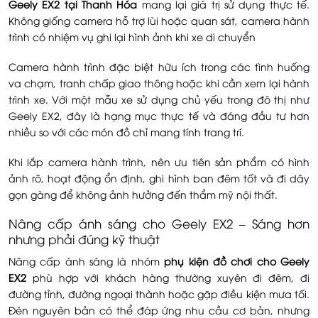
Geely EX2 tại Thanh Hóa
mang lại giá trị sử dụng thực tế.
Không giống camera hỗ trợ lùi hoặc quan sát, camera hành
trình có nhiệm vụ ghi lại hình ảnh khi xe di chuyển
Camera hành trình đặc biệt hữu ích trong các tình huống
va chạm, tranh chấp giao thông hoặc khi cần xem lại hành
trình xe. Với một mẫu xe sử dụng chủ yếu trong đô thị như
Geely EX2, đây là hạng mục thực tế và đáng đầu tư hơn
nhiều so với các món đồ chỉ mang tính trang trí.
Khi lắp camera hành trình, nên ưu tiên sản phẩm có hình
ảnh rõ, hoạt động ổn định, ghi hình ban đêm tốt và đi dây
gọn gàng để không ảnh hưởng đến thẩm mỹ nội thất.
Nâng cấp ánh sáng cho Geely EX2 – Sáng hơn
nhưng phải đúng kỹ thuật
Nâng cấp ánh sáng là nhóm
phụ kiện đồ chơi cho Geely
EX2
phù hợp với khách hàng thường xuyên đi đêm, đi
đường tỉnh, đường ngoại thành hoặc gặp điều kiện mưa tối.
Đèn nguyên bản có thể đáp ứng nhu cầu cơ bản, nhưng