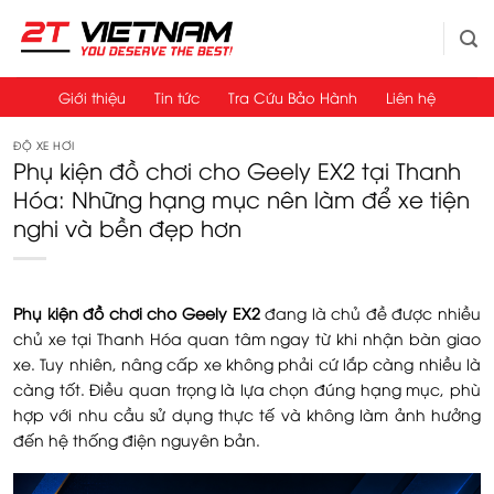
Bỏ
qua
nội
dung
Giới thiệu
Tin tức
Tra Cứu Bảo Hành
Liên hệ
ĐỘ XE HƠI
Phụ kiện đồ chơi cho Geely EX2 tại Thanh
Hóa: Những hạng mục nên làm để xe tiện
nghi và bền đẹp hơn
Phụ kiện đồ chơi cho Geely EX2
đang là chủ đề được nhiều
chủ xe tại Thanh Hóa quan tâm ngay từ khi nhận bàn giao
xe. Tuy nhiên, nâng cấp xe không phải cứ lắp càng nhiều là
càng tốt. Điều quan trọng là lựa chọn đúng hạng mục, phù
hợp với nhu cầu sử dụng thực tế và không làm ảnh hưởng
đến hệ thống điện nguyên bản.