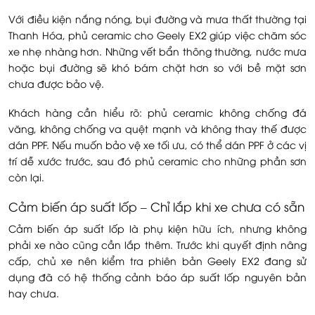
Với điều kiện nắng nóng, bụi đường và mưa thất thường tại
Thanh Hóa, phủ ceramic cho Geely EX2 giúp việc chăm sóc
xe nhẹ nhàng hơn. Những vết bẩn thông thường, nước mưa
hoặc bụi đường sẽ khó bám chặt hơn so với bề mặt sơn
chưa được bảo vệ.
Khách hàng cần hiểu rõ: phủ ceramic không chống đá
văng, không chống va quệt mạnh và không thay thế được
dán PPF. Nếu muốn bảo vệ xe tối ưu, có thể dán PPF ở các vị
trí dễ xước trước, sau đó phủ ceramic cho những phần sơn
còn lại.
Cảm biến áp suất lốp – Chỉ lắp khi xe chưa có sẵn
Cảm biến áp suất lốp là phụ kiện hữu ích, nhưng không
phải xe nào cũng cần lắp thêm. Trước khi quyết định nâng
cấp, chủ xe nên kiểm tra phiên bản Geely EX2 đang sử
dụng đã có hệ thống cảnh báo áp suất lốp nguyên bản
hay chưa.