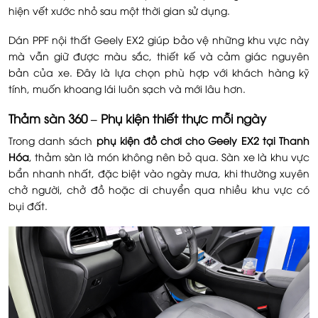
hiện vết xước nhỏ sau một thời gian sử dụng.
Dán PPF nội thất Geely EX2 giúp bảo vệ những khu vực này
mà vẫn giữ được màu sắc, thiết kế và cảm giác nguyên
bản của xe. Đây là lựa chọn phù hợp với khách hàng kỹ
tính, muốn khoang lái luôn sạch và mới lâu hơn.
Thảm sàn 360 – Phụ kiện thiết thực mỗi ngày
Trong danh sách
phụ kiện đồ chơi cho Geely EX2 tại Thanh
Hóa
, thảm sàn là món không nên bỏ qua. Sàn xe là khu vực
bẩn nhanh nhất, đặc biệt vào ngày mưa, khi thường xuyên
chở người, chở đồ hoặc di chuyển qua nhiều khu vực có
bụi đất.