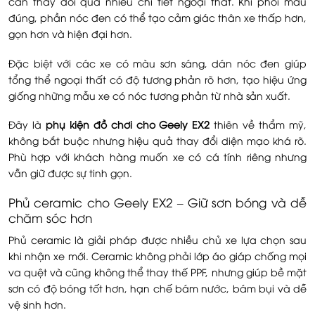
cần thay đổi quá nhiều chi tiết ngoại thất. Khi phối màu
đúng, phần nóc đen có thể tạo cảm giác thân xe thấp hơn,
gọn hơn và hiện đại hơn.
Đặc biệt với các xe có màu sơn sáng, dán nóc đen giúp
tổng thể ngoại thất có độ tương phản rõ hơn, tạo hiệu ứng
giống những mẫu xe có nóc tương phản từ nhà sản xuất.
Đây là
phụ kiện đồ chơi cho Geely EX2
thiên về thẩm mỹ,
không bắt buộc nhưng hiệu quả thay đổi diện mạo khá rõ.
Phù hợp với khách hàng muốn xe có cá tính riêng nhưng
vẫn giữ được sự tinh gọn.
Phủ ceramic cho Geely EX2 – Giữ sơn bóng và dễ
chăm sóc hơn
Phủ ceramic là giải pháp được nhiều chủ xe lựa chọn sau
khi nhận xe mới. Ceramic không phải lớp áo giáp chống mọi
va quệt và cũng không thể thay thế PPF, nhưng giúp bề mặt
sơn có độ bóng tốt hơn, hạn chế bám nước, bám bụi và dễ
vệ sinh hơn.