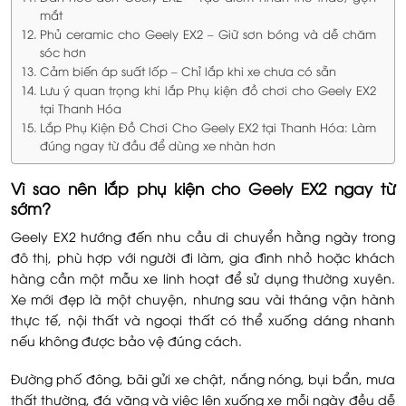
mắt
Phủ ceramic cho Geely EX2 – Giữ sơn bóng và dễ chăm
sóc hơn
Cảm biến áp suất lốp – Chỉ lắp khi xe chưa có sẵn
Lưu ý quan trọng khi lắp Phụ kiện đồ chơi cho Geely EX2
tại Thanh Hóa
Lắp Phụ Kiện Đồ Chơi Cho Geely EX2 tại Thanh Hóa: Làm
đúng ngay từ đầu để dùng xe nhàn hơn
Vì sao nên lắp phụ kiện cho Geely EX2 ngay từ
sớm?
Geely EX2 hướng đến nhu cầu di chuyển hằng ngày trong
đô thị, phù hợp với người đi làm, gia đình nhỏ hoặc khách
hàng cần một mẫu xe linh hoạt để sử dụng thường xuyên.
Xe mới đẹp là một chuyện, nhưng sau vài tháng vận hành
thực tế, nội thất và ngoại thất có thể xuống dáng nhanh
nếu không được bảo vệ đúng cách.
Đường phố đông, bãi gửi xe chật, nắng nóng, bụi bẩn, mưa
thất thường, đá văng và việc lên xuống xe mỗi ngày đều dễ