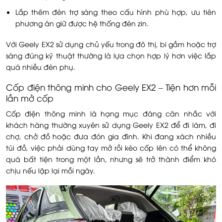
Lắp thêm đèn trợ sáng theo cấu hình phù hợp, ưu tiên
phương án giữ được hệ thống đèn zin.
Với Geely EX2 sử dụng chủ yếu trong đô thị, bi gầm hoặc trợ
sáng đúng kỹ thuật thường là lựa chọn hợp lý hơn việc lắp
quá nhiều đèn phụ.
Cốp điện thông minh cho Geely EX2 – Tiện hơn mỗi
lần mở cốp
Cốp điện thông minh là hạng mục đáng cân nhắc với
khách hàng thường xuyên sử dụng Geely EX2 để đi làm, đi
chợ, chở đồ hoặc đưa đón gia đình. Khi đang xách nhiều
túi đồ, việc phải dùng tay mở rồi kéo cốp lên có thể không
quá bất tiện trong một lần, nhưng sẽ trở thành điểm khó
chịu nếu lặp lại mỗi ngày.