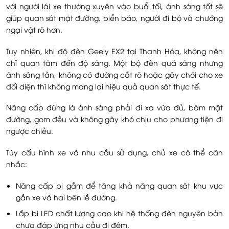
với người lái xe thường xuyên vào buổi tối, ánh sáng tốt sẽ
giúp quan sát mặt đường, biển báo, người đi bộ và chướng
ngại vật rõ hơn.
Tuy nhiên, khi độ đèn Geely EX2 tại Thanh Hóa, không nên
chỉ quan tâm đến độ sáng. Một bộ đèn quá sáng nhưng
ánh sáng tản, không có đường cắt rõ hoặc gây chói cho xe
đối diện thì không mang lại hiệu quả quan sát thực tế.
Nâng cấp đúng là ánh sáng phải đi xa vừa đủ, bám mặt
đường, gom đều và không gây khó chịu cho phương tiện đi
ngược chiều.
Tùy cấu hình xe và nhu cầu sử dụng, chủ xe có thể cân
nhắc:
Nâng cấp bi gầm để tăng khả năng quan sát khu vực
gần xe và hai bên lề đường.
Lắp bi LED chất lượng cao khi hệ thống đèn nguyên bản
chưa đáp ứng nhu cầu đi đêm.