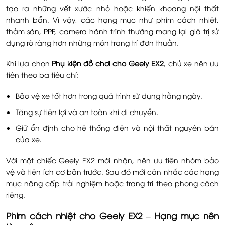
tạo ra những vết xước nhỏ hoặc khiến khoang nội thất
nhanh bẩn. Vì vậy, các hạng mục như phim cách nhiệt,
thảm sàn, PPF, camera hành trình thường mang lại giá trị sử
dụng rõ ràng hơn những món trang trí đơn thuần.
Khi lựa chọn
Phụ kiện đồ chơi cho Geely EX2
, chủ xe nên ưu
tiên theo ba tiêu chí:
Bảo vệ xe tốt hơn trong quá trình sử dụng hằng ngày.
Tăng sự tiện lợi và an toàn khi di chuyển.
Giữ ổn định cho hệ thống điện và nội thất nguyên bản
của xe.
Với một chiếc Geely EX2 mới nhận, nên ưu tiên nhóm bảo
vệ và tiện ích cơ bản trước. Sau đó mới cân nhắc các hạng
mục nâng cấp trải nghiệm hoặc trang trí theo phong cách
riêng.
Phim cách nhiệt cho Geely EX2 – Hạng mục nên