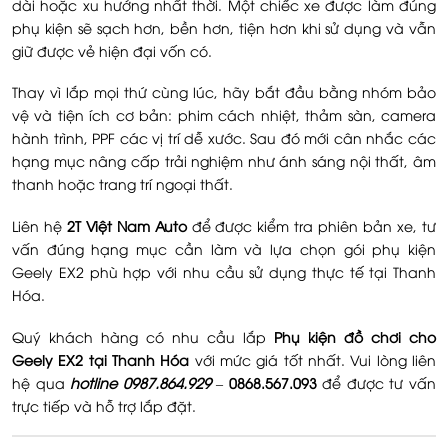
dài hoặc xu hướng nhất thời. Một chiếc xe được làm đúng
phụ kiện sẽ sạch hơn, bền hơn, tiện hơn khi sử dụng và vẫn
giữ được vẻ hiện đại vốn có.
Thay vì lắp mọi thứ cùng lúc, hãy bắt đầu bằng nhóm bảo
vệ và tiện ích cơ bản: phim cách nhiệt, thảm sàn, camera
hành trình, PPF các vị trí dễ xước. Sau đó mới cân nhắc các
hạng mục nâng cấp trải nghiệm như ánh sáng nội thất, âm
thanh hoặc trang trí ngoại thất.
Liên hệ
2T Việt Nam Auto
để được kiểm tra phiên bản xe, tư
vấn đúng hạng mục cần làm và lựa chọn gói phụ kiện
Geely EX2 phù hợp với nhu cầu sử dụng thực tế tại Thanh
Hóa.
Quý khách hàng có nhu cầu lắp
Phụ kiện đồ chơi cho
Geely EX2 tại Thanh Hóa
với mức giá tốt nhất. Vui lòng liên
hệ qua
hotline 0987.864.929
–
0868.567.093
để được tư vấn
trực tiếp và hỗ trợ lắp đặt.