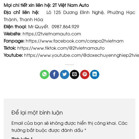
Mọi chi tiết xin liên hệ: 2T Việt Nam Auto
Địa chỉ liên hệ:
Lô 125 Dương Đình Nghệ, Phường Hạc
Thành, Thanh Hóa
Điện thoại
: Mr Quyết. 0987.864.929
Website
:
https://2tvietnamauto.com
Fanpage:
https://www.facebook.com/carspa2tvietnam
Tiktok:
https://www.tiktok.com/@2tvietnamauto
Youtube:
https://www.youtube.com/@doxechuyennghiep2tvi
Để lại một bình luận
Email của bạn sẽ không được hiển thị công khai.
Các
trường bắt buộc được đánh dấu
*
Bình luận
*