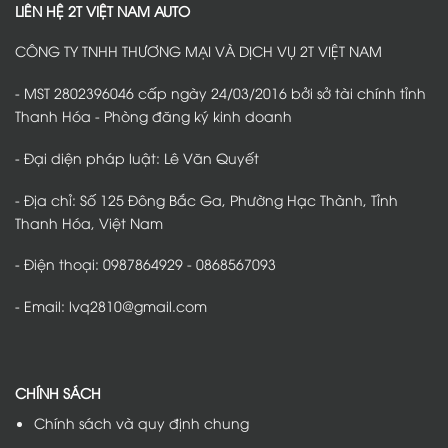
hiệu
vệ
tại
LIÊN HỆ 2T VIỆT NAM AUTO
quả
nội
Thanh
thất,
Hóa
giữ
–
CÔNG TY TNHH THƯƠNG MẠI VÀ DỊCH VỤ 2T VIỆT NAM
sàn
Giải
xe
pháp
luôn
nâng
sạch
cấp
- MST 2802396046 cấp ngày 24/03/2016 bởi sở tài chính tỉnh
đẹp
nội
thất
Thanh Hóa - Phòng đăng ký kinh doanh
được
nhiều
chủ
- Đại diện pháp luật: Lê Văn Quyết
xe
lựa
chọn
- Địa chỉ: Số 125 Đông Bắc Ga, Phường Hạc Thành, Tỉnh
Thanh Hóa, Việt Nam
- Điện thoại: 0987864929 - 0868567093
- Email: lvq2810@gmail.com
CHÍNH SÁCH
Chính sách và quy định chung