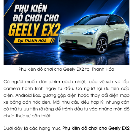
Phụ kiện đồ chơi cho Geely EX2 tại Thanh Hóa
Có người muốn dán phim cách nhiệt, bảo vệ sơn và lắp
camera hành trình ngay từ đầu. Có người lại ưu tiên cốp
điện, Android Box, gương gập điện hoặc thay đổi diện mạo
xe bằng dán nóc đen. Mỗi nhu cầu đều hợp lý, nhưng cần
có thứ tự ưu tiên rõ ràng để tránh đầu tư vào những món đồ
chưa thực sự cần thiết.
Dưới đây là các hạng mục
Phụ kiện đồ chơi cho Geely EX2