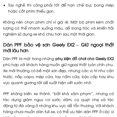
Tay nghề thi công phải tốt để hạn chế bụi, bong mép
hoặc cắt phim thiếu gọn.
Không nên chọn phim chỉ vì giá rẻ. Một bộ phim kém chất
lượng có thể nhanh xuống màu, dễ bong tróc và khiến trải
nghiệm sử dụng xe khó chịu hơn sau một thời gian.
Dán PPF bảo vệ sơn Geely EX2 – Giữ ngoại thất
mới lâu hơn
Dán PPF là một trong những
phụ kiện đồ chơi cho Geely EX2
phù hợp với khách hàng muốn giữ ngoại thất luôn chỉn chu.
Xe mới thường có bề mặt sơn đẹp, nhưng các vị trí như cản
trước, nắp capo, mép cửa, tay nắm cửa, bậc cốp hay khu
vực quanh gương rất dễ xuất hiện vết xước nhỏ.
PPF không biến xe thành “bất khả xâm phạm”, nhưng có
tác dụng giảm nguy cơ xước dăm, cọ quẹt nhẹ và tác
động từ đá văng ở những khu vực dễ tổn thương. Với khách
hàng chưa muốn dán full xe, có thể ưu tiên dán PPF ở các vị