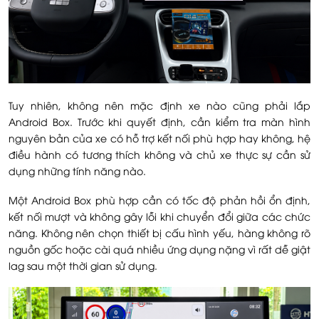
Tuy nhiên, không nên mặc định xe nào cũng phải lắp
Android Box. Trước khi quyết định, cần kiểm tra màn hình
nguyên bản của xe có hỗ trợ kết nối phù hợp hay không, hệ
điều hành có tương thích không và chủ xe thực sự cần sử
dụng những tính năng nào.
Một Android Box phù hợp cần có tốc độ phản hồi ổn định,
kết nối mượt và không gây lỗi khi chuyển đổi giữa các chức
năng. Không nên chọn thiết bị cấu hình yếu, hàng không rõ
nguồn gốc hoặc cài quá nhiều ứng dụng nặng vì rất dễ giật
lag sau một thời gian sử dụng.