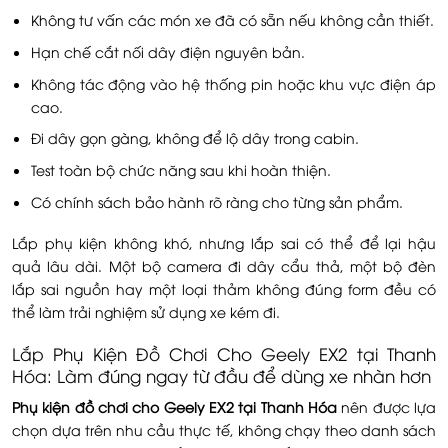
Không tư vấn các món xe đã có sẵn nếu không cần thiết.
Hạn chế cắt nối dây điện nguyên bản.
Không tác động vào hệ thống pin hoặc khu vực điện áp
cao.
Đi dây gọn gàng, không để lộ dây trong cabin.
Test toàn bộ chức năng sau khi hoàn thiện.
Có chính sách bảo hành rõ ràng cho từng sản phẩm.
Lắp phụ kiện không khó, nhưng lắp sai có thể để lại hậu
quả lâu dài. Một bộ camera đi dây cẩu thả, một bộ đèn
lắp sai nguồn hay một loại thảm không đúng form đều có
thể làm trải nghiệm sử dụng xe kém đi.
Lắp Phụ Kiện Đồ Chơi Cho Geely EX2 tại Thanh
Hóa: Làm đúng ngay từ đầu để dùng xe nhàn hơn
Phụ kiện đồ chơi cho Geely EX2 tại Thanh Hóa
nên được lựa
chọn dựa trên nhu cầu thực tế, không chạy theo danh sách