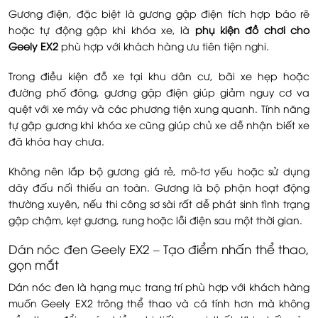
Gương điện, đặc biệt là gương gập điện tích hợp báo rẽ
hoặc tự động gập khi khóa xe, là
phụ kiện đồ chơi cho
Geely EX2
phù hợp với khách hàng ưu tiên tiện nghi.
Trong điều kiện đỗ xe tại khu dân cư, bãi xe hẹp hoặc
đường phố đông, gương gập điện giúp giảm nguy cơ va
quệt với xe máy và các phương tiện xung quanh. Tính năng
tự gập gương khi khóa xe cũng giúp chủ xe dễ nhận biết xe
đã khóa hay chưa.
Không nên lắp bộ gương giá rẻ, mô-tơ yếu hoặc sử dụng
dây đấu nối thiếu an toàn. Gương là bộ phận hoạt động
thường xuyên, nếu thi công sơ sài rất dễ phát sinh tình trạng
gập chậm, kẹt gương, rung hoặc lỗi điện sau một thời gian.
Dán nóc đen Geely EX2 – Tạo điểm nhấn thể thao,
gọn mắt
Dán nóc đen là hạng mục trang trí phù hợp với khách hàng
muốn Geely EX2 trông thể thao và cá tính hơn mà không