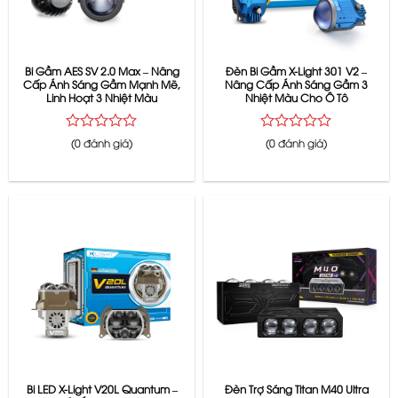
Bi Gầm AES SV 2.0 Max – Nâng
Đèn Bi Gầm X-Light 301 V2 –
Cấp Ánh Sáng Gầm Mạnh Mẽ,
Nâng Cấp Ánh Sáng Gầm 3
Linh Hoạt 3 Nhiệt Màu
Nhiệt Màu Cho Ô Tô
Được
Được
(0 đánh giá)
(0 đánh giá)
xếp
xếp
hạng
hạng
0
0
5
5
sao
sao
Bi LED X-Light V20L Quantum –
Đèn Trợ Sáng Titan M40 Ultra