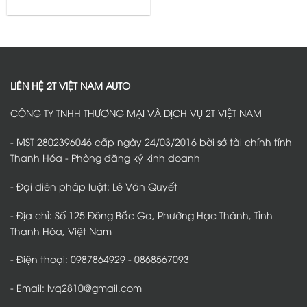
hạng
0
5
sao
LIÊN HỆ 2T VIỆT NAM AUTO
CÔNG TY TNHH THƯƠNG MẠI VÀ DỊCH VỤ 2T VIỆT NAM
- MST 2802396046 cấp ngày 24/03/2016 bởi sở tài chính tỉnh
Thanh Hóa - Phòng đăng ký kinh doanh
- Đại diện pháp luật: Lê Văn Quyết
- Địa chỉ: Số 125 Đông Bắc Ga, Phường Hạc Thành, Tỉnh
Thanh Hóa, Việt Nam
- Điện thoại: 0987864929 - 0868567093
- Email: lvq2810@gmail.com