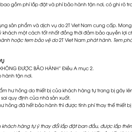
(Có bao gồm phí lắp đặt và phí bảo hành tận nơi, có ghi r
ụng sản phẩm và dịch vụ do 2T Viet Nam cung cấp. Mong 
 khách một cách tốt nhất đồng thời đảm bảo quyền lợi c
hành hoặc tem bảo vệ do
2T Viet Nam
phát hành. Tem phát
VỤ
 KHÔNG ĐƯỢC BẢO HÀNH” Điều A mục 2.
o hành tận nơi.
phẩm hư hỏng do thiết bị của khách hàng tự trang bị gây lê
ai quy định của nhà sản xuất.
ư hỏng đã hết bảo hành thì được tính phí thay thế thiết 
khách hàng tự ý thay đổi lắp đặt ban đầu, được lắp thêm