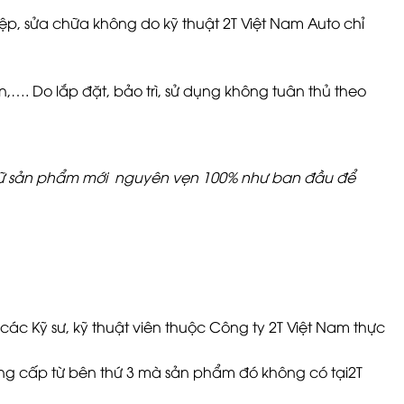
ệp, sửa chữa không do kỹ thuật 2T Việt Nam Auto chỉ
,…. Do lắp đặt, bảo trì, sử dụng không tuân thủ theo
 Giữ sản phẩm mới nguyên vẹn 100% như ban đầu để
các Kỹ sư, kỹ thuật viên thuộc Công ty 2T Việt Nam thực
cung cấp từ bên thứ 3 mà sản phẩm đó không có tại2T