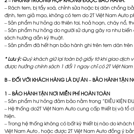
– Rách tem, bị tẩy xoá, chỉnh sửa hoặc bị dán chồng bằ
định, tem giả mạo, không có tem do 2T Việt Nam Auto p
– Sản phẩm hư hỏng do thiên tai, hoả hoạn, cháy nổ, thấ
– Sản phẩm hư hỏng do người sử dụng gây ra như biến dạn
sách hướng dẫn kỹ thuật.
– Sản phẩm đã hết hạn bảo hành ghi trên tem dán trên
* Lưu ý:
Quý khách giữ lại toàn bộ giấy tờ khi giao dịch 
được hưởng chính sách 1 đổi 1 ngay chỉ có 2T Việt Nam
B – ĐỐI VỚI KHÁCH HÀNG LÀ DỰ ÁN – BẢO HÀNH TẬN N
1 – BẢO HÀNH TẬN NƠI MIỄN PHÍ HOÀN TOÀN
– Sản phẩm hư hỏng đảm bảo nằm trong ”ĐIỀU KIỆN Đ
– Hệ thống do2T Việt Nam Auto cung cấp thiết bị và tổ c
hiện.
– Trong hệ thống không có bất kỳ thiết bị nào do khách
Việt Nam Auto , hoặc được 2T Việt Nam Auto đồng ý bằ