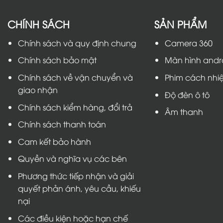
CHÍNH SÁCH
SẢN PHẨM
Chính sách và quy định chung
Camera 360
Chính sách bảo mật
Màn hình andr
Chính sách về vận chuyển và
Phim cách nhiệ
giao nhận
Độ đèn ô tô
Chính sách kiểm hàng, đổi trả
Âm thanh
Chính sách thanh toán
Cam kết bảo hành
Quyền và nghĩa vụ các bên
Phương thức tiếp nhận và giải
quyết phản ánh, yêu cầu, khiếu
nại
Các điều kiện hoặc hạn chế