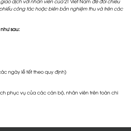
 giao dịch với nhân viên của
2T Viet Nam
để đối chiếu
ng phiếu công tác hoặc biên bản nghiệm thu và trên các
 như sau:
các ngày lễ tết theo quy định)
h phục vụ của các cán bộ, nhân viên trên toàn chi