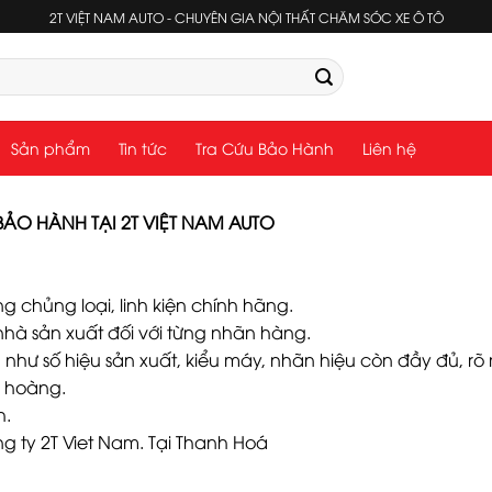
2T VIỆT NAM AUTO - CHUYÊN GIA NỘI THẤT CHĂM SÓC XE Ô TÔ
Sản phẩm
Tin tức
Tra Cứu Bảo Hành
Liên hệ
 BẢO HÀNH TẠI 2T VIỆT NAM AUTO
g chủng loại, linh kiện chính hãng.
nhà sản xuất đối với từng nhãn hàng.
như số hiệu sản xuất, kiểu máy, nhãn hiệu còn đầy đủ, rõ 
ũ hoàng.
h.
g ty 2T Viet Nam. Tại Thanh Hoá