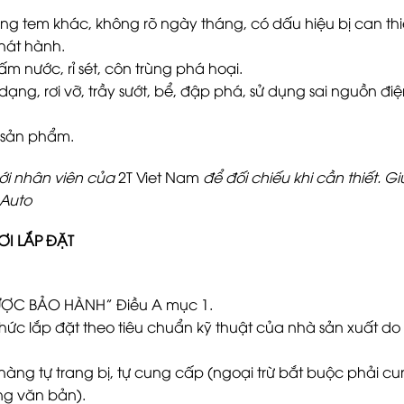
ng tem khác, không rõ ngày tháng, có dấu hiệu bị can thi
hát hành.
m nước, rỉ sét, côn trùng phá hoại.
g, rơi vỡ, trầy sướt, bể, đập phá, sử dụng sai nguồn điện
 sản phẩm.
với nhân viên của
2T Viet Nam
để đối chiếu khi cần thiết.
 Auto
ƠI LẮP ĐẶT
ƯỢC BẢO HÀNH” Điều A mục 1.
hức lắp đặt theo tiêu chuẩn kỹ thuật của nhà sản xuất do 
 hàng tự trang bị, tự cung cấp (ngoại trừ bắt buộc phải 
ng văn bản).