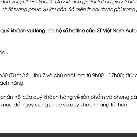
n vị lắp thêm khác). Quý khách giữ lại tất cả giấy tờ khi
nh chất lượng phục vụ khi cần. Số điện thoại được ghi tro
uý khách vui lòng liên hệ số hotline của 2T Việt Nam Auto
óa .
30 (Từ thứ 2 – thứ 7 và chủ nhật làm từ 9h00 – 17h00) (trừ 
hách hàng.
 phản hồi của quý khách hàng về sản phẩm và phong các
n nữa để ngày càng phục vụ quý khách hàng tốt hơn.