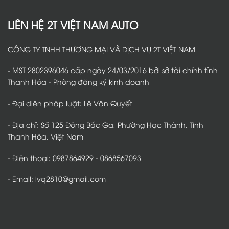
LIÊN HỆ 2T VIỆT NAM AUTO
CÔNG TY TNHH THƯƠNG MẠI VÀ DỊCH VỤ 2T VIỆT NAM
- MST 2802396046 cấp ngày 24/03/2016 bởi sở tài chính tỉnh
Thanh Hóa - Phòng đăng ký kinh doanh
- Đại diện pháp luật: Lê Văn Quyết
- Địa chỉ: Số 125 Đông Bắc Ga, Phường Hạc Thành, Tỉnh
Thanh Hóa, Việt Nam
- Điện thoại: 0987864929 - 0868567093
- Email: lvq2810@gmail.com