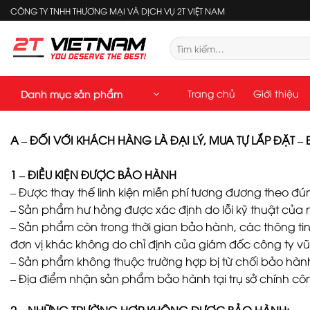
Bỏ
CÔNG TY TNHH THƯƠNG MẠI VÀ DỊCH VỤ 2T VIỆT NAM
qua
nội
Tìm
kiếm:
dung
Trang chủ
Giới thiệu
Danh mục sản phẩm
A – ĐỐI VỚI KHÁCH HÀNG LÀ ĐẠI LÝ, MUA TỰ LẮP ĐẶT –
1 – ĐIỀU KIỆN ĐƯỢC BẢO HÀNH
– Được thay thế linh kiện miễn phí tương đương theo đún
– Sản phẩm hư hỏng được xác định do lỗi kỹ thuật của 
– Sản phẩm còn trong thời gian bảo hành, các thông tin 
đơn vị khác không do chỉ định của giám đốc công ty v
– Sản phẩm không thuộc trường hợp bị từ chối bảo hàn
– Địa điểm nhận sản phẩm bảo hành tại trụ sở chính côn
2 – NHỮNG TRƯỜNG HỢP KHÔNG ĐƯỢC BẢO HÀNH: