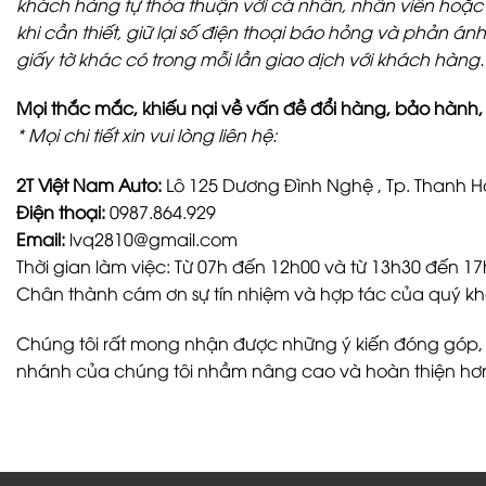
khách hàng tự thỏa thuận với cá nhân, nhân viên hoặc đơ
khi cần thiết, giữ lại số điện thoại báo hỏng và phản á
giấy tờ khác có trong mỗi lần giao dịch với khách hàng.
Mọi thắc mắc, khiếu nại về vấn đề đổi hàng, bảo hành, q
* Mọi chi tiết xin vui lòng liên hệ:
2T Việt Nam Auto:
Lô 125 Dương Đình Nghệ , Tp. Thanh H
Điện thoại:
0987.864.929
Email:
lvq2810@gmail.com
Thời gian làm việc: Từ 07h đến 12h00 và từ 13h30 đến 17h
Chân thành cám ơn sự tín nhiệm và hợp tác của quý k
Chúng tôi rất mong nhận được những ý kiến đóng góp,
nhánh của chúng tôi nhầm nâng cao và hoàn thiện hơ