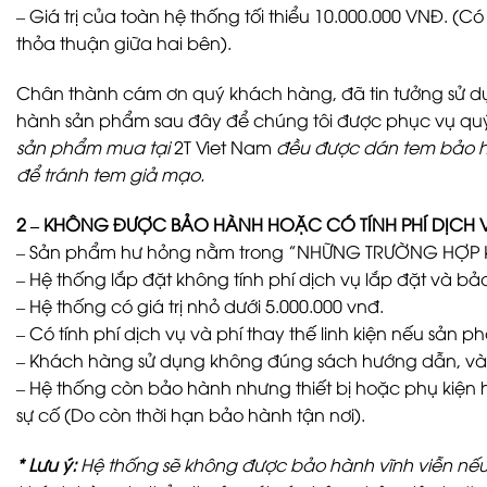
– Giá trị của toàn hệ thống tối thiểu 10.000.000 VNĐ. 
thỏa thuận giữa hai bên).
Chân thành cám ơn quý khách hàng, đã tin tưởng sử d
hành sản phẩm sau đây để chúng tôi được phục vụ quý
sản phẩm mua tại
2T Viet Nam
đều được dán tem bảo 
để tránh tem giả mạo.
2 – KHÔNG ĐƯỢC BẢO HÀNH HOẶC CÓ TÍNH PHÍ DỊCH 
– Sản phẩm hư hỏng nằm trong ”NHỮNG TRƯỜNG HỢP
– Hệ thống lắp đặt không tính phí dịch vụ lắp đặt và bả
– Hệ thống có giá trị nhỏ dưới 5.000.000 vnđ.
– Có tính phí dịch vụ và phí thay thế linh kiện nếu sản 
– Khách hàng sử dụng không đúng sách hướng dẫn, và s
– Hệ thống còn bảo hành nhưng thiết bị hoặc phụ kiện h
sự cố (Do còn thời hạn bảo hành tận nơi).
* Lưu ý:
Hệ thống sẽ không được bảo hành vĩnh viễn nếu 