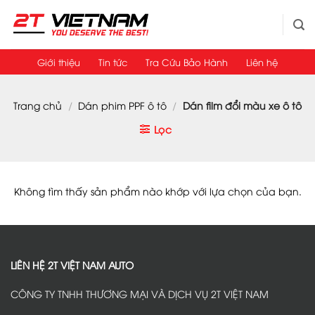
Bỏ
qua
nội
dung
Giới thiệu
Tin tức
Tra Cứu Bảo Hành
Liên hệ
Trang chủ
/
Dán phim PPF ô tô
/
Dán film đổi màu xe ô tô
Lọc
Không tìm thấy sản phẩm nào khớp với lựa chọn của bạn.
LIÊN HỆ 2T VIỆT NAM AUTO
CÔNG TY TNHH THƯƠNG MẠI VÀ DỊCH VỤ 2T VIỆT NAM