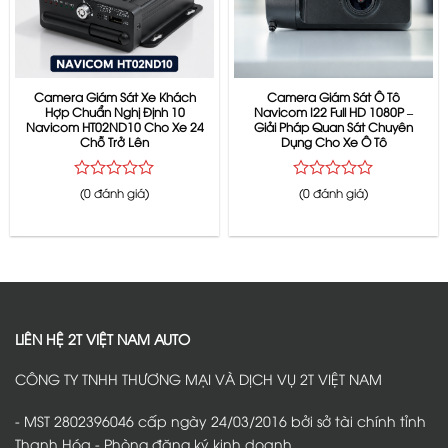
Camera Giám Sát Xe Khách
Camera Giám Sát Ô Tô
Hợp Chuẩn Nghị Định 10
Navicom I22 Full HD 1080P –
Navicom HT02ND10 Cho Xe 24
Giải Pháp Quan Sát Chuyên
Chỗ Trở Lên
Dụng Cho Xe Ô Tô
Được
Được
(0 đánh giá)
(0 đánh giá)
xếp
xếp
hạng
hạng
0
0
5
5
sao
sao
LIÊN HỆ 2T VIỆT NAM AUTO
CÔNG TY TNHH THƯƠNG MẠI VÀ DỊCH VỤ 2T VIỆT NAM
- MST 2802396046 cấp ngày 24/03/2016 bởi sở tài chính tỉnh
Thanh Hóa - Phòng đăng ký kinh doanh