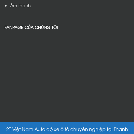
Âm thanh
FANPAGE CỦA CHÚNG TÔI
2T Việt Nam Auto độ xe ô tô chuyên nghiệp tại Thanh