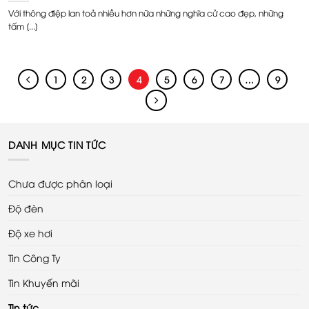
Với thông điệp lan toả nhiều hơn nữa những nghĩa cử cao đẹp, những
tấm [...]
1
2
3
4
5
6
7
…
9
DANH MỤC TIN TỨC
Chưa được phân loại
Độ đèn
Độ xe hơi
Tin Công Ty
Tin Khuyến mãi
Tin tức