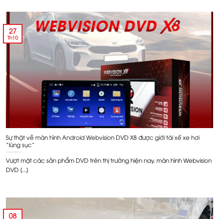
27
Th10
Sự thật về màn hình Android Webvision DVD X8 được giới tài xế xe hơi
“lùng sục”
Vượt mặt các sản phẩm DVD trên thị trường hiện nay, màn hình Webvision
DVD [...]
08