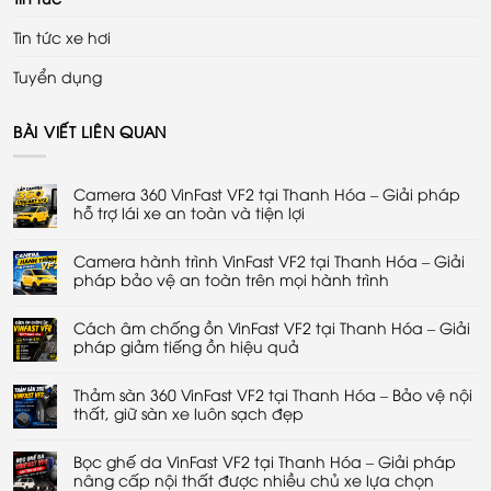
Tin tức xe hơi
Tuyển dụng
BÀI VIẾT LIÊN QUAN
Camera 360 VinFast VF2 tại Thanh Hóa – Giải pháp
hỗ trợ lái xe an toàn và tiện lợi
Không
có
Camera hành trình VinFast VF2 tại Thanh Hóa – Giải
bình
luận
pháp bảo vệ an toàn trên mọi hành trình
ở
Camera
Không
360
có
VinFast
Cách âm chống ồn VinFast VF2 tại Thanh Hóa – Giải
bình
VF2
luận
pháp giảm tiếng ồn hiệu quả
tại
ở
Thanh
Camera
Không
Hóa
hành
có
–
trình
Thảm sàn 360 VinFast VF2 tại Thanh Hóa – Bảo vệ nội
bình
Giải
VinFast
luận
thất, giữ sàn xe luôn sạch đẹp
pháp
VF2
ở
hỗ
tại
Cách
Không
trợ
Thanh
âm
có
lái
Hóa
chống
Bọc ghế da VinFast VF2 tại Thanh Hóa – Giải pháp
bình
xe
–
ồn
luận
nâng cấp nội thất được nhiều chủ xe lựa chọn
an
Giải
VinFast
ở