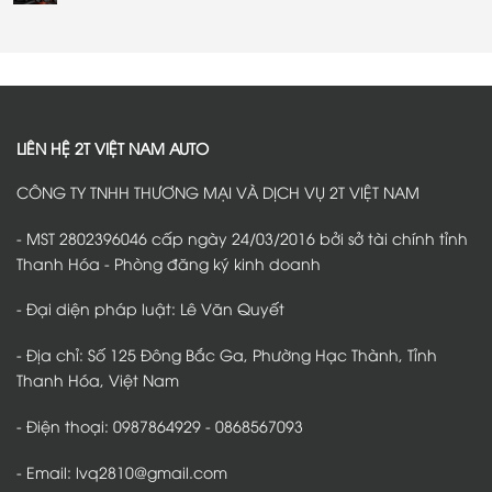
toàn
pháp
VF2
Thảm
Không
và
bảo
tại
sàn
có
tiện
vệ
Thanh
360
bình
lợi
an
Hóa
VinFast
luận
toàn
–
VF2
ở
trên
Giải
tại
Bọc
mọi
pháp
Thanh
ghế
hành
giảm
Hóa
da
trình
tiếng
–
VinFast
ồn
Bảo
VF2
hiệu
vệ
tại
LIÊN HỆ 2T VIỆT NAM AUTO
quả
nội
Thanh
thất,
Hóa
giữ
–
CÔNG TY TNHH THƯƠNG MẠI VÀ DỊCH VỤ 2T VIỆT NAM
sàn
Giải
xe
pháp
luôn
nâng
sạch
cấp
- MST 2802396046 cấp ngày 24/03/2016 bởi sở tài chính tỉnh
đẹp
nội
thất
Thanh Hóa - Phòng đăng ký kinh doanh
được
nhiều
chủ
- Đại diện pháp luật: Lê Văn Quyết
xe
lựa
chọn
- Địa chỉ: Số 125 Đông Bắc Ga, Phường Hạc Thành, Tỉnh
Thanh Hóa, Việt Nam
- Điện thoại: 0987864929 - 0868567093
- Email: lvq2810@gmail.com