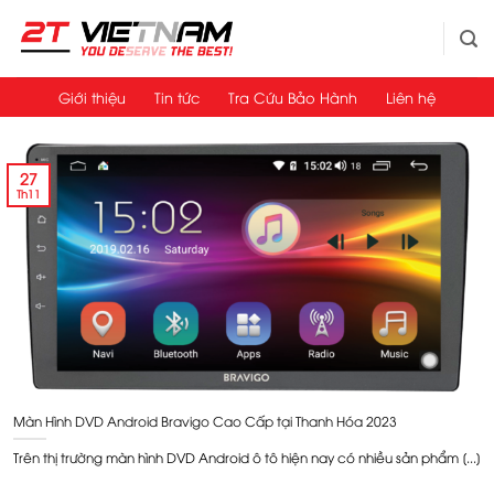
Bỏ
qua
nội
dung
Giới thiệu
Tin tức
Tra Cứu Bảo Hành
Liên hệ
27
Th11
Màn Hình DVD Android Bravigo Cao Cấp tại Thanh Hóa 2023
Trên thị trường màn hình DVD Android ô tô hiện nay có nhiều sản phẩm [...]