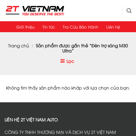
Bỏ
qua
nội
dung
Giới thiệu
Tin tức
Tra Cứu Bảo Hành
Liên hệ
Trang chủ
/
Sản phẩm được gắn thẻ “Đèn trợ sáng M30
Ultra”
Lọc
Không tìm thấy sản phẩm nào khớp với lựa chọn của bạn.
LIÊN HỆ 2T VIỆT NAM AUTO
CÔNG TY TNHH THƯƠNG MẠI VÀ DỊCH VỤ 2T VIỆT NAM