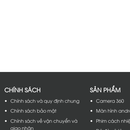
CHÍNH SÁCH
SẢN PHẨM
Chính sách và quy định chung
Camera 360
Chính sách bảo mật
Màn hình andr
Chính sách về vận chuyển và
Phim cách nhiệ
giao nhận