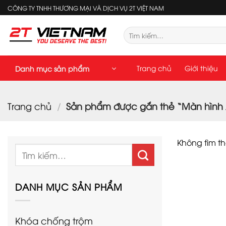
Bỏ
CÔNG TY TNHH THƯƠNG MẠI VÀ DỊCH VỤ 2T VIỆT NAM
qua
nội
Tìm
kiếm:
dung
Trang chủ
Giới thiệu
Danh mục sản phẩm
Trang chủ
/
Sản phẩm được gắn thẻ “Màn hình
Không tìm t
Tìm
kiếm:
DANH MỤC SẢN PHẨM
Khóa chống trộm