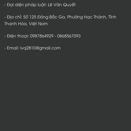
- Đại diện pháp luật: Lê Văn Quyết
- Địa chỉ: Số 125 Đông Bắc Ga, Phường Hạc Thành, Tỉnh
Thanh Hóa, Việt Nam
- Điện thoại: 0987864929 - 0868567093
- Email: lvq2810@gmail.com