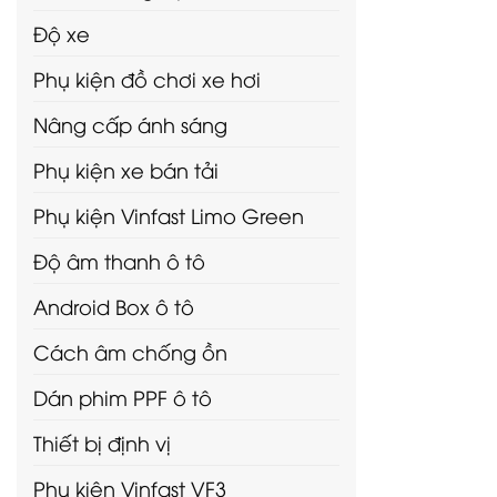
Độ xe
Phụ kiện đồ chơi xe hơi
Nâng cấp ánh sáng
Phụ kiện xe bán tải
Phụ kiện Vinfast Limo Green
Độ âm thanh ô tô
Android Box ô tô
Cách âm chống ồn
Dán phim PPF ô tô
Thiết bị định vị
Phụ kiện Vinfast VF3