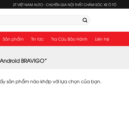
2T VIỆT NAM AUTO - CHUYÊN GIA NỘI THẤT CHĂM SÓC XE Ô TÔ
Sản phẩm
Tin tức
Tra Cứu Bảo Hành
Liên hệ
 Android BRAVIGO”
hấy sản phẩm nào khớp với lựa chọn của bạn.