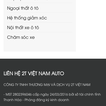
Ngoại thất ô tô
Hệ thống giảm xóc
Nội thất xe ô tô
Chăm sóc xe
LIÊN HỆ 2T VIỆT NAM AUTO
CÔNG TY TNHH THƯƠNG MẠI VÀ DỊCH VỤ 2T VIỆT NAM
- MST 2802396046 cấp ngày 24/03/2016 bởi sở tài chính tỉnh
Thanh Hóa - Phòng đăng ký kinh doanh