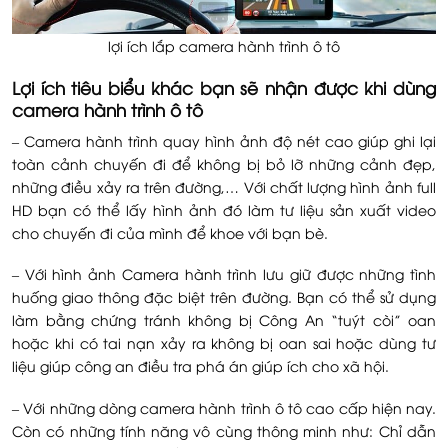
lợi ích lắp camera hành trình ô tô
Lợi ích tiêu biểu khác bạn sẽ nhận được khi dùng
camera hành trình ô tô
– Camera hành trình quay hình ảnh độ nét cao giúp ghi lại
toàn cảnh chuyến đi để không bị bỏ lỡ những cảnh đẹp,
những điều xảy ra trên đường,… Với chất lượng hình ảnh full
HD bạn có thể lấy hình ảnh đó làm tư liệu sản xuất video
cho chuyến đi của mình để khoe với bạn bè.
– Với hình ảnh Camera hành trình lưu giữ được những tình
huống giao thông đặc biệt trên đường. Bạn có thể sử dụng
làm bằng chứng tránh không bị Công An “tuýt còi” oan
hoặc khi có tai nạn xảy ra không bị oan sai hoặc dùng tư
liệu giúp công an điều tra phá án giúp ích cho xã hội.
– Với những dòng camera hành trình ô tô cao cấp hiện nay.
Còn có những tính năng vô cùng thông minh như: Chỉ dẫn