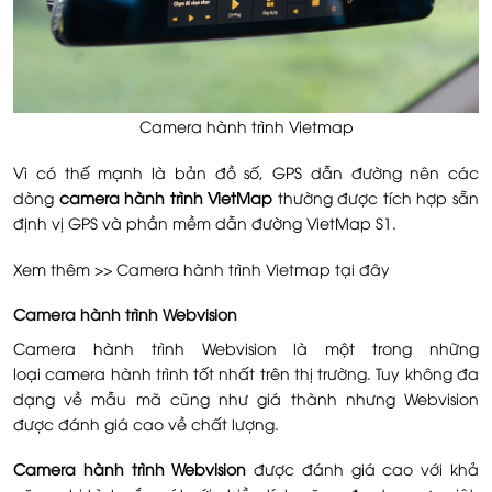
Camera hành trình Vietmap
Vì có thế mạnh là bản đồ số, GPS dẫn đường nên các
dòng
camera hành trình VietMap
thường được tích hợp sẵn
định vị GPS và phần mềm dẫn đường VietMap S1.
Xem thêm >>
Camera hành trình Vietmap tại đây
Camera hành trình Webvision
Camera hành trình Webvision là một trong những
loại camera hành trình tốt nhất trên thị trường. Tuy không đa
dạng về mẫu mã cũng như giá thành nhưng Webvision
được đánh giá cao về chất lượng.
Camera hành trình Webvision
được đánh giá cao với khả