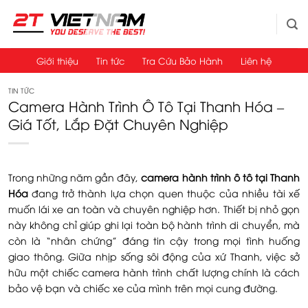
Bỏ
qua
nội
dung
Giới thiệu
Tin tức
Tra Cứu Bảo Hành
Liên hệ
TIN TỨC
Camera Hành Trình Ô Tô Tại Thanh Hóa –
Giá Tốt, Lắp Đặt Chuyên Nghiệp
Trong những năm gần đây,
camera hành trình ô tô tại Thanh
Hóa
đang trở thành lựa chọn quen thuộc của nhiều tài xế
muốn lái xe an toàn và chuyên nghiệp hơn. Thiết bị nhỏ gọn
này không chỉ giúp ghi lại toàn bộ hành trình di chuyển, mà
còn là “nhân chứng” đáng tin cậy trong mọi tình huống
giao thông. Giữa nhịp sống sôi động của xứ Thanh, việc sở
hữu một chiếc camera hành trình chất lượng chính là cách
bảo vệ bạn và chiếc xe của mình trên mọi cung đường.