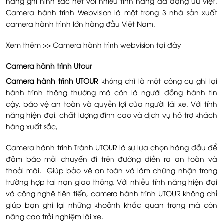
năng ghi hình sắc nét với nhiều tính năng đa dạng ưu việt.
Camera hành trình Webvision là một trong 3 nhà sản xuất
camera hành trình lớn hàng đầu Việt Nam.
Xem thêm >>
Camera hành trình webvision tại đây
Camera hành trình Utour
Camera hành trình UTOUR
không chỉ là một công cụ ghi lại
hành trình thông thường mà còn là người đồng hành tin
cậy, bảo vệ an toàn và quyền lợi của người lái xe. Với tính
năng hiện đại, chất lượng đỉnh cao và dịch vụ hỗ trợ khách
hàng xuất sắc,
Camera hành trình Tránh UTOUR là sự lựa chọn hàng đầu để
đảm bảo mỗi chuyến đi trên đường diễn ra an toàn và
thoải mái. Giúp bảo vệ an toàn và làm chứng nhận trong
trường hợp tai nạn giao thông. Với nhiều tính năng hiện đại
và công nghệ tiên tiến, camera hành trình UTOUR không chỉ
giúp bạn ghi lại những khoảnh khắc quan trọng mà còn
nâng cao trải nghiệm lái xe.