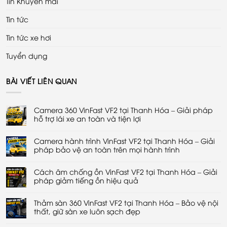
Tin Khuyến mãi
Tin tức
Tin tức xe hơi
Tuyển dụng
BÀI VIẾT LIÊN QUAN
Camera 360 VinFast VF2 tại Thanh Hóa – Giải pháp
hỗ trợ lái xe an toàn và tiện lợi
Không
có
Camera hành trình VinFast VF2 tại Thanh Hóa – Giải
bình
luận
pháp bảo vệ an toàn trên mọi hành trình
ở
Camera
Không
360
có
VinFast
Cách âm chống ồn VinFast VF2 tại Thanh Hóa – Giải
bình
VF2
luận
pháp giảm tiếng ồn hiệu quả
tại
ở
Thanh
Camera
Không
Hóa
hành
có
–
trình
Thảm sàn 360 VinFast VF2 tại Thanh Hóa – Bảo vệ nội
bình
Giải
VinFast
luận
thất, giữ sàn xe luôn sạch đẹp
pháp
VF2
ở
hỗ
tại
Cách
Không
trợ
Thanh
âm