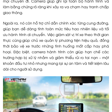
mọi chuyến đi. Camera giúp ghi lại toàn bộ hành trình và
làm bằng chứng rõ ràng khi xảy ra va chạm hay tranh chấp
giao thông.
Ngoài ra, nó còn hỗ trợ chỉ dẫn chính xác từng cung đường,
giúp bạn dễ dàng tính toán mức tiêu hao nhiên liệu và tối
ưu hành trình di chuyển. Việc giám sát vị trí xe theo thời gian
thực cũng giúp chủ xe quản lý phương tiện hiệu quả, đồng
thời bảo vệ xe trước những tình huống mất cắp hay phá
hoại. Đặc biệt, camera hành trình còn giúp hạn chế các
trường hợp bị xử lý nhầm và giảm thiểu rủi ro tai nạn – một
khoản đầu tư nhỏ nhưng mang lại sự an tâm và tiết kiệm lâu
dài cho người sử dụng.