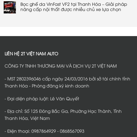
có
lái
Hóa
chống
Bọc ghế da VinFast VF2 tại Thanh Hóa – Giải pháp
bình
xe
–
ồn
luận
nâng cấp nội thất được nhiều chủ xe lựa chọn
an
Giải
VinFast
ở
toàn
pháp
VF2
Thảm
Không
và
bảo
tại
sàn
có
tiện
vệ
Thanh
360
bình
lợi
an
Hóa
VinFast
luận
toàn
–
VF2
ở
trên
Giải
tại
Bọc
mọi
pháp
Thanh
ghế
hành
giảm
Hóa
da
trình
tiếng
–
VinFast
ồn
Bảo
VF2
hiệu
vệ
tại
LIÊN HỆ 2T VIỆT NAM AUTO
quả
nội
Thanh
thất,
Hóa
giữ
–
CÔNG TY TNHH THƯƠNG MẠI VÀ DỊCH VỤ 2T VIỆT NAM
sàn
Giải
xe
pháp
luôn
nâng
sạch
cấp
- MST 2802396046 cấp ngày 24/03/2016 bởi sở tài chính tỉnh
đẹp
nội
thất
Thanh Hóa - Phòng đăng ký kinh doanh
được
nhiều
chủ
- Đại diện pháp luật: Lê Văn Quyết
xe
lựa
chọn
- Địa chỉ: Số 125 Đông Bắc Ga, Phường Hạc Thành, Tỉnh
Thanh Hóa, Việt Nam
- Điện thoại: 0987864929 - 0868567093