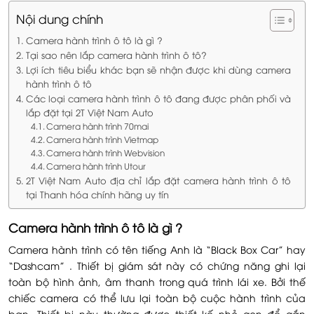
Nội dung chính
Camera hành trình ô tô là gì ?
Tại sao nên lắp camera hành trình ô tô?
Lợi ích tiêu biểu khác bạn sẽ nhận được khi dùng camera
hành trình ô tô
Các loại camera hành trình ô tô đang được phân phối và
lắp đặt tại 2T Việt Nam Auto
Camera hành trình 70mai
Camera hành trình Vietmap
Camera hành trình Webvision
Camera hành trình Utour
2T Việt Nam Auto địa chỉ lắp đặt camera hành trình ô tô
tại Thanh hóa chính hãng uy tín
Camera hành trình ô tô là gì ?
Camera hành trình có tên tiếng Anh là “Black Box Car” hay
“Dashcam” . Thiết bị giám sát này có chứng năng ghi lại
toàn bộ hình ảnh, âm thanh trong quá trình lái xe. Bởi thế
chiếc camera có thể lưu lại toàn bộ cuộc hành trình của
bạn. Thiết bị này thường được thiết kế nhỏ gọn để gắn