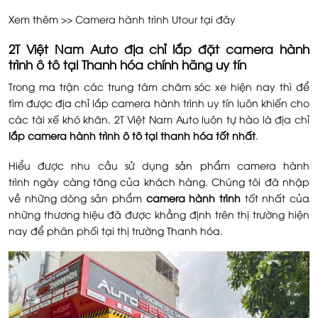
Xem thêm >>
Camera hành trình Utour tại đây
2T Việt Nam Auto địa chỉ lắp đặt camera hành
trình ô tô tại Thanh hóa chính hãng uy tín
Trong ma trận các trung tâm chăm sóc xe hiện nay thì để
tìm được địa chỉ lắp camera hành trình uy tín luôn khiến cho
các tài xế khó khăn. 2T Việt Nam Auto luôn tự hào là địa chỉ
lắp camera hành trình ô tô tại thanh hóa tốt nhất
.
Hiểu được nhu cầu sử dụng sản phẩm camera hành
trình ngày càng tăng của khách hàng. Chúng tôi đã nhập
về những dòng sản phẩm
camera hành trình
tốt nhất của
những thương hiệu đã được khẳng định trên thị trường hiện
nay để phân phối tại thị trường Thanh hóa.