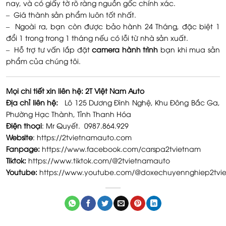
nay, và có giấy tờ rõ ràng nguồn gốc chính xác.
– Giá thành sản phẩm luôn tốt nhất.
– Ngoài ra, bạn còn được bảo hành 24 Tháng, đặc biệt 1
đổi 1 trong trong 1 tháng nếu có lỗi từ nhà sản xuất.
– Hỗ trợ tư vấn lắp đặt
camera hành trình
bạn khi mua sản
phẩm của chúng tôi.
Mọi chi tiết xin liên hệ: 2T Việt Nam Auto
Địa chỉ liên hệ:
Lô 125 Dương Đình Nghệ, Khu Đông Bắc Ga,
Phường Hạc Thành, Tỉnh Thanh Hóa
Điện thoại
: Mr Quyết. 0987.864.929
Website
:
https://2tvietnamauto.com
Fanpage:
https://www.facebook.com/carspa2tvietnam
Tiktok:
https://www.tiktok.com/@2tvietnamauto
Youtube:
https://www.youtube.com/@doxechuyennghiep2tvi