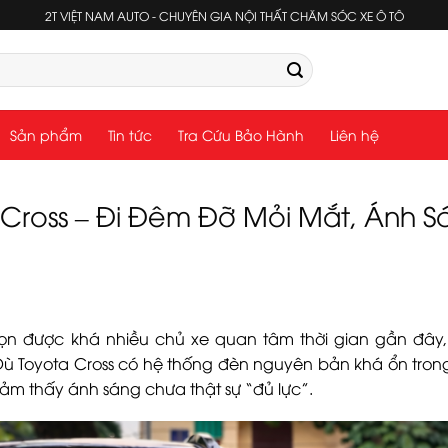
2T VIỆT NAM AUTO - CHUYÊN GIA NỘI THẤT CHĂM SÓC XE Ô TÔ
Sản phẩm
Tin tức
Tra Cứu Bảo Hành
Liên hệ
Cross – Đi Đêm Đỡ Mỏi Mắt, Ánh S
ọn được khá nhiều chủ xe quan tâm thời gian gần đây, 
Dù Toyota Cross có hệ thống đèn nguyên bản khá ổn tron
cảm thấy ánh sáng chưa thật sự “đủ lực”.