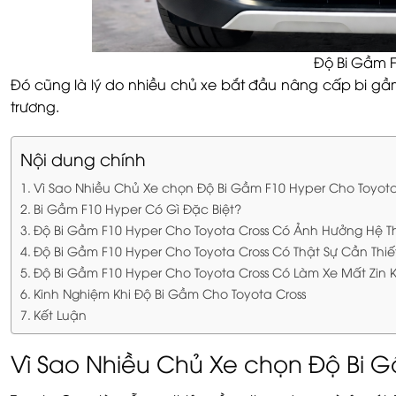
Độ Bi Gầm F
Đó cũng là lý do nhiều chủ xe bắt đầu nâng cấp bi gầ
trương.
Nội dung chính
Vì Sao Nhiều Chủ Xe chọn Độ Bi Gầm F10 Hyper Cho Toyota
Bi Gầm F10 Hyper Có Gì Đặc Biệt?
Độ Bi Gầm F10 Hyper Cho Toyota Cross Có Ảnh Hưởng Hệ 
Độ Bi Gầm F10 Hyper Cho Toyota Cross Có Thật Sự Cần Thi
Độ Bi Gầm F10 Hyper Cho Toyota Cross Có Làm Xe Mất Zin
Kinh Nghiệm Khi Độ Bi Gầm Cho Toyota Cross
Kết Luận
Vì Sao Nhiều Chủ Xe chọn Độ Bi G