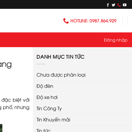
HOTLINE: 0987.864.929
Đăng nhập
DANH MỤC TIN TỨC
áng
Chưa được phân loại
Độ đèn
Độ xe hơi
đặc biệt với
g phố, nhưng
Tin Công Ty
Tin Khuyến mãi
Tin tức