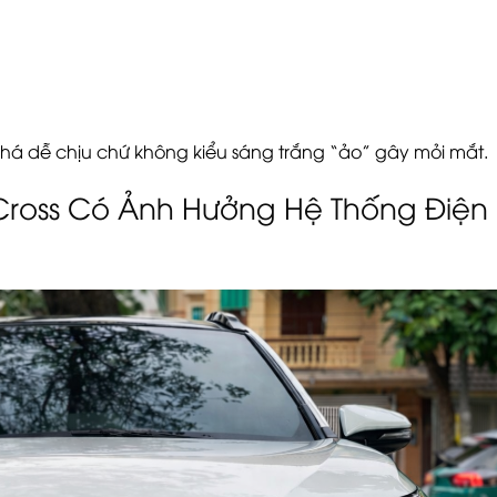
khá dễ chịu chứ không kiểu sáng trắng “ảo” gây mỏi mắt.
Cross Có Ảnh Hưởng Hệ Thống Điện