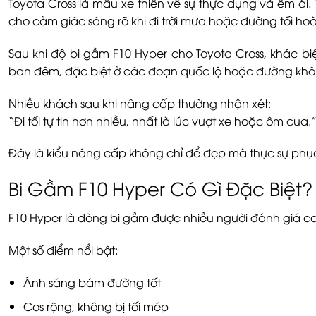
Toyota Cross là mẫu xe thiên về sự thực dụng và êm á
cho cảm giác sáng rõ khi đi trời mưa hoặc đường tối ho
Sau khi độ bi gầm F10 Hyper cho Toyota Cross, khác bi
ban đêm, đặc biệt ở các đoạn quốc lộ hoặc đường khô
Nhiều khách sau khi nâng cấp thường nhận xét:
“Đi tối tự tin hơn nhiều, nhất là lúc vượt xe hoặc ôm cua.
Đây là kiểu nâng cấp không chỉ để đẹp mà thực sự phục
Bi Gầm F10 Hyper Có Gì Đặc Biệt?
F10 Hyper là dòng bi gầm được nhiều người đánh giá c
Một số điểm nổi bật:
Ánh sáng bám đường tốt
Cos rộng, không bị tối mép