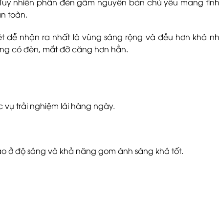
i. Tuy nhiên phần đèn gầm nguyên bản chủ yếu mang tính
àn toàn.
ệt dễ nhận ra nhất là vùng sáng rộng và đều hơn khá nh
ng có đèn, mắt đỡ căng hơn hẳn.
”
 vụ trải nghiệm lái hàng ngày.
ao ở độ sáng và khả năng gom ánh sáng khá tốt.