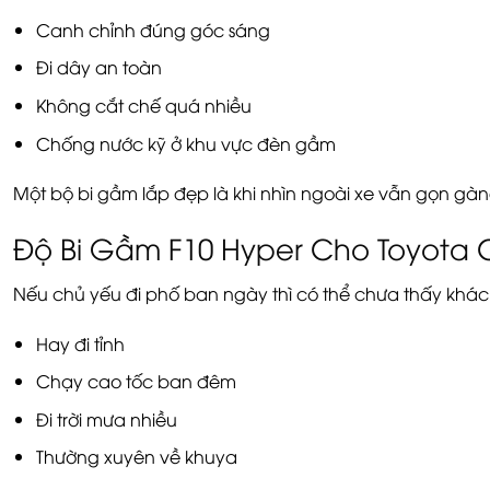
Canh chỉnh đúng góc sáng
Đi dây an toàn
Không cắt chế quá nhiều
Chống nước kỹ ở khu vực đèn gầm
Một bộ bi gầm lắp đẹp là khi nhìn ngoài xe vẫn gọn gàn
Độ Bi Gầm F10 Hyper Cho Toyota C
Nếu chủ yếu đi phố ban ngày thì có thể chưa thấy khác 
Hay đi tỉnh
Chạy cao tốc ban đêm
Đi trời mưa nhiều
Thường xuyên về khuya