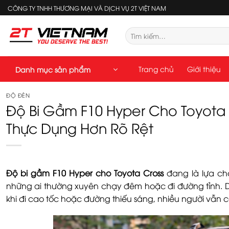
Bỏ
CÔNG TY TNHH THƯƠNG MẠI VÀ DỊCH VỤ 2T VIỆT NAM
qua
nội
Tìm
kiếm:
dung
Trang chủ
Giới thiệu
Danh mục sản phẩm
ĐỘ ĐÈN
Độ Bi Gầm F10 Hyper Cho Toyota 
Thực Dụng Hơn Rõ Rệt
Độ bi gầm F10 Hyper cho Toyota Cross
đang là lựa ch
những ai thường xuyên chạy đêm hoặc đi đường tỉnh. 
khi đi cao tốc hoặc đường thiếu sáng, nhiều người vẫn 