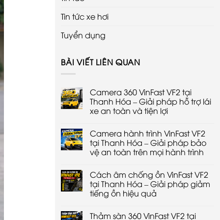
Tin tức xe hơi
Tuyển dụng
BÀI VIẾT LIÊN QUAN
Camera 360 VinFast VF2 tại
Thanh Hóa – Giải pháp hỗ trợ lái
xe an toàn và tiện lợi
Không
có
Camera hành trình VinFast VF2
bình
luận
tại Thanh Hóa – Giải pháp bảo
ở
vệ an toàn trên mọi hành trình
Camera
360
Không
VinFast
có
VF2
Cách âm chống ồn VinFast VF2
bình
tại
luận
tại Thanh Hóa – Giải pháp giảm
Thanh
ở
Hóa
tiếng ồn hiệu quả
Camera
–
hành
Giải
Không
trình
pháp
có
VinFast
Thảm sàn 360 VinFast VF2 tại
hỗ
bình
VF2