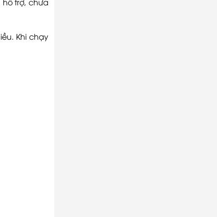
 hỗ trợ, chưa
chọn
iều. Khi chạy