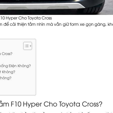
10 Hyper Cho Toyota Cross
m để cải thiện tầm nhìn mà vẫn giữ form xe gọn gàng, k
 Cross?
Thống Điện Không?
ết Không?
 Không?
ầm F10 Hyper Cho Toyota Cross?