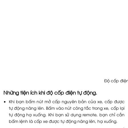
Độ cốp điệ
Những tiện ích khi độ cốp điện tự động.
Khi bạn bấm nút mở cốp nguyên bản của xe, cốp được
tự động nâng lên. Bấm vào nút công tắc trong xe, cốp lại
tự động hạ xuống. Khi bạn sử dụng remote, bạn chỉ cần
bấm lệnh là cốp xe được tự động nâng lên, hạ xuống.