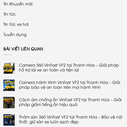
Tin Khuyến mãi
Tin tức
Tin tức xe hơi
Tuyển dụng
BÀI VIẾT LIÊN QUAN
Camera 360 VinFast VF2 tại Thanh Hóa – Giải pháp
hỗ trợ lái xe an toàn và tiện lợi
Không
có
Camera hành trình VinFast VF2 tại Thanh Hóa – Giải
bình
luận
pháp bảo vệ an toàn trên mọi hành trình
ở
Camera
Không
360
có
VinFast
Cách âm chống ồn VinFast VF2 tại Thanh Hóa – Giải
bình
VF2
luận
pháp giảm tiếng ồn hiệu quả
tại
ở
Thanh
Camera
Không
Hóa
hành
có
–
trình
Thảm sàn 360 VinFast VF2 tại Thanh Hóa – Bảo vệ nội
bình
Giải
VinFast
luận
thất, giữ sàn xe luôn sạch đẹp
pháp
VF2
ở
hỗ
tại
Cách
Không