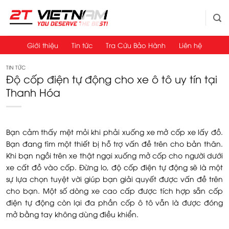
Bỏ
qua
nội
dung
Giới thiệu
Tin tức
Tra Cứu Bảo Hành
Liên hệ
TIN TỨC
Độ cốp điện tự động cho xe ô tô uy tín tại
Thanh Hóa
Bạn cảm thấy mệt mỏi khi phải xuống xe mở cốp xe lấy đồ.
Bạn đang tìm một thiết bị hỗ trợ vấn đề trên cho bản thân.
Khi bạn ngồi trên xe thật ngại xuống mở cốp cho người dưới
xe cất đồ vào cốp. Đừng lo, độ cốp điện tự động sẽ là một
sự lựa chọn tuyệt vời giúp bạn giải quyết được vấn đề trên
cho bạn. Một số dòng xe cao cấp được tích hợp sẵn cốp
điện tự động còn lại đa phần cốp ô tô vẫn là được đóng
mở bằng tay không dùng điều khiển.