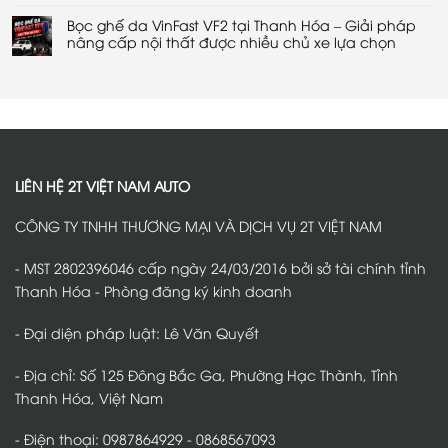
trợ
Thanh
âm
có
lái
Hóa
chống
Bọc ghế da VinFast VF2 tại Thanh Hóa – Giải pháp
bình
xe
–
ồn
luận
nâng cấp nội thất được nhiều chủ xe lựa chọn
an
Giải
VinFast
ở
toàn
pháp
VF2
Thảm
Không
và
bảo
tại
sàn
có
tiện
vệ
Thanh
360
bình
lợi
an
Hóa
VinFast
luận
toàn
–
VF2
ở
trên
Giải
tại
Bọc
mọi
pháp
Thanh
ghế
hành
giảm
Hóa
da
trình
tiếng
–
VinFast
ồn
Bảo
VF2
hiệu
vệ
tại
LIÊN HỆ 2T VIỆT NAM AUTO
quả
nội
Thanh
thất,
Hóa
giữ
–
CÔNG TY TNHH THƯƠNG MẠI VÀ DỊCH VỤ 2T VIỆT NAM
sàn
Giải
xe
pháp
luôn
nâng
sạch
cấp
- MST 2802396046 cấp ngày 24/03/2016 bởi sở tài chính tỉnh
đẹp
nội
thất
Thanh Hóa - Phòng đăng ký kinh doanh
được
nhiều
chủ
- Đại diện pháp luật: Lê Văn Quyết
xe
lựa
chọn
- Địa chỉ: Số 125 Đông Bắc Ga, Phường Hạc Thành, Tỉnh
Thanh Hóa, Việt Nam
- Điện thoại: 0987864929 - 0868567093