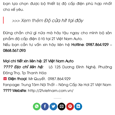
bạn lựa chọn được bộ thiết bị độ cốp điện phù hợp nhất
cho xế yêu.
>>> Xem thêm
Độ cửa hít tại đây
Đừng chần chừ gì nữa mà hãy tậu ngay cho mình bộ sản
phẩm độ cốp điện ô tô tại 2T Việt Nam Auto.
Nếu bạn cần tư vấn xin hãy liên hệ
Hotline
:
0987.864.929 –
0868.567.093
Mọi chi tiết xin liên hệ: 2T Việt Nam Auto
???? Địa chỉ liên hệ:
Lô 125 Dương Đình Nghệ, Phường
Đông Thọ, Tp Thanh Hóa
Điện thoại
: Mr Quyết. 0987.864.929
Fanpage:
Trung Tâm Nội Thất – Nâng Cấp Xe Hơi 2T Việt Nam
???? Website
: http://2tvietnam.com.vn/