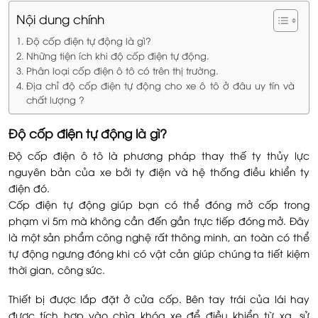
Nội dung chính
Độ cốp điện tự động là gì?
Những tiện ích khi độ cốp điện tự động.
Phân loại cốp điện ô tô có trên thị trường.
Địa chỉ độ cốp điện tự động cho xe ô tô ở đâu uy tín và
chất lượng ?
Độ cốp điện tự động là gì?
Độ cốp điện ô tô là phương pháp thay thế ty thủy lực
nguyên bản của xe bởi ty điện và hệ thống điều khiển ty
điện đó.
Cốp điện tự động giúp bạn có thể đóng mở cốp trong
phạm vi 5m mà không cần đến gần trực tiếp đóng mở. Đây
là một sản phẩm công nghệ rất thông minh, an toàn có thể
tự động ngưng đóng khi có vật cản giúp chúng ta tiết kiệm
thời gian, công sức.
Thiết bị được lắp đặt ở cửa cốp. Bên tay trái của lái hay
được tích hợp vào chìa khóa xe để điều khiển từ xa, sử