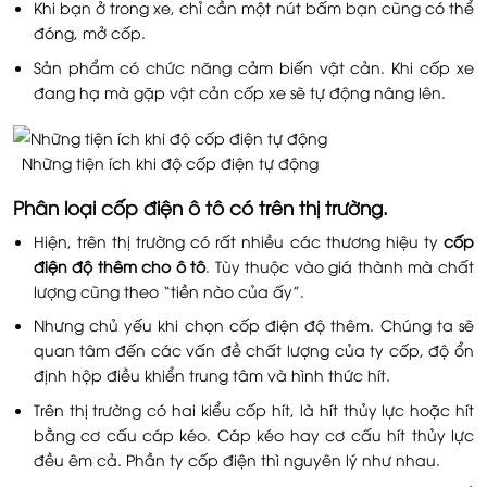
Khi bạn ở trong xe, chỉ cần một nút bấm bạn cũng có thể
đóng, mở cốp.
Sản phẩm có chức năng cảm biến vật cản. Khi cốp xe
đang hạ mà gặp vật cản cốp xe sẽ tự động nâng lên.
Những tiện ích khi độ cốp điện tự động
Phân loại cốp điện ô tô có trên thị trường.
Hiện, trên thị trường có rất nhiều các thương hiệu ty
cốp
điện độ thêm cho ô tô
. Tùy thuộc vào giá thành mà chất
lượng cũng theo “tiền nào của ấy”.
Nhưng chủ yếu khi chọn cốp điện độ thêm. Chúng ta sẽ
quan tâm đến các vấn đề chất lượng của ty cốp, độ ổn
định hộp điều khiển trung tâm và hình thức hít.
Trên thị trường có hai kiểu cốp hít, là hít thủy lực hoặc hít
bằng cơ cấu cáp kéo. Cáp kéo hay cơ cấu hít thủy lực
đều êm cả. Phần ty cốp điện thì nguyên lý như nhau.