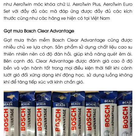
như AeroTwin móc khóa chữ U, AeroTwin Plus, AeroTwin Euro
Set với đầy đủ các mã đáp ứng được đầy đủ các kích
thước cũng như các hãng xe hiện có tại Việt Nam
Gạt mưa Bosch Clear Advantage
Gạt mưa thân mềm Bosch Clear Advantage cũng được
nhiều chủ xe lựa chọn. Sản phẩm sử dụng chất liệu cao su
thiên nhiên nên có độ đàn hồi, giúp khả năng quét êm ái.
Bên cạnh đó, Clear Advantage được đánh giá cao ở độ
bền và vận hành tốt trong mọi điều kiện thời tiết khi cánh
lướt gió đối xứng dạng khí động học, sử dụng luồng không
khí để tăng tiếp xúc với kính chắn gió.