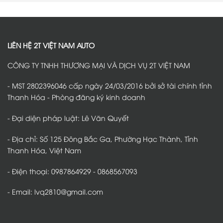
luận
toàn
–
VF2
ở
trên
Giải
tại
Bọc
mọi
pháp
Thanh
ghế
hành
giảm
Hóa
da
trình
tiếng
–
VinFast
ồn
Bảo
VF2
hiệu
vệ
tại
LIÊN HỆ 2T VIỆT NAM AUTO
quả
nội
Thanh
thất,
Hóa
giữ
–
CÔNG TY TNHH THƯƠNG MẠI VÀ DỊCH VỤ 2T VIỆT NAM
sàn
Giải
xe
pháp
luôn
nâng
sạch
cấp
- MST 2802396046 cấp ngày 24/03/2016 bởi sở tài chính tỉnh
đẹp
nội
thất
Thanh Hóa - Phòng đăng ký kinh doanh
được
nhiều
chủ
- Đại diện pháp luật: Lê Văn Quyết
xe
lựa
chọn
- Địa chỉ: Số 125 Đông Bắc Ga, Phường Hạc Thành, Tỉnh
Thanh Hóa, Việt Nam
- Điện thoại: 0987864929 - 0868567093
- Email: lvq2810@gmail.com