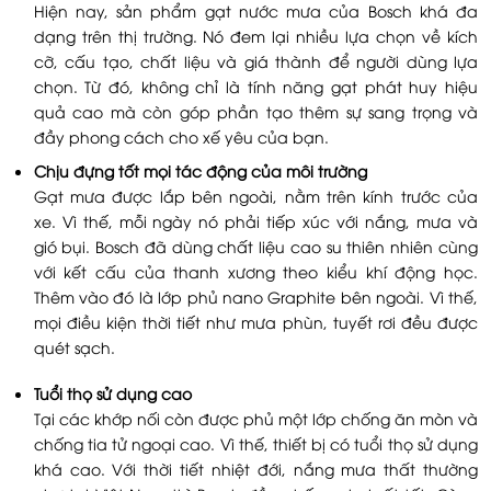
Hiện nay, sản phẩm gạt nước mưa của Bosch khá đa
dạng trên thị trường. Nó đem lại nhiều lựa chọn về kích
cỡ, cấu tạo, chất liệu và giá thành để người dùng lựa
chọn. Từ đó, không chỉ là tính năng gạt phát huy hiệu
quả cao mà còn góp phần tạo thêm sự sang trọng và
đầy phong cách cho xế yêu của bạn.
Chịu đựng tốt mọi tác động của môi trường
Gạt mưa được lắp bên ngoài, nằm trên kính trước của
xe. Vì thế, mỗi ngày nó phải tiếp xúc với nắng, mưa và
gió bụi. Bosch đã dùng chất liệu cao su thiên nhiên cùng
với kết cấu của thanh xương theo kiểu khí động học.
Thêm vào đó là lớp phủ nano Graphite bên ngoài. Vì thế,
mọi điều kiện thời tiết như mưa phùn, tuyết rơi đều được
quét sạch.
Tuổi thọ sử dụng cao
Tại các khớp nối còn được phủ một lớp chống ăn mòn và
chống tia tử ngoại cao. Vì thế, thiết bị có tuổi thọ sử dụng
khá cao. Với thời tiết nhiệt đới, nắng mưa thất thường