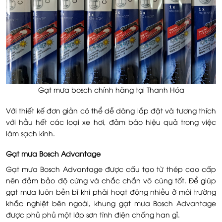
Gạt mưa bosch chính hãng tại Thanh Hóa
Với thiết kế đơn giản có thể dễ dàng lắp đặt và tương thích
với hầu hết các loại xe hơi, đảm bảo hiệu quả trong việc
làm sạch kính.
Gạt mưa Bosch Advantage
Gạt mưa Bosch Advantage được cấu tạo từ thép cao cấp
nên đảm bảo độ cứng và chắc chắn vô cùng tốt. Để giúp
gạt mưa luôn bền bỉ khi phải hoạt động nhiều ở môi trường
khắc nghiệt bên ngoài, khung gạt mưa Bosch Advantage
được phủ phủ một lớp sơn tĩnh điện chống han gỉ.