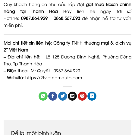
Quý khách hàng có nhu cầu lắp đặt
gạt mưa Bosch chính
hãng tại Thanh Hóa
Hãy liên hệ ngay tới số
Hotline:
0987.864.929 – 0868.567.093
để nhận hỗ trợ tư vấn
miễn phí.
Mọi chi tiết xin liên hệ:
Công ty TNHH thương mại & dịch vụ
2T Việt Nam
– Địa chỉ liên hệ:
Lô 125 Dương Đình Nghệ, Phường Đông
Thọ, Tp Thanh Hóa
– Điện thoại
: Mr Quyết. 0987.864.929
– Website
: https://2tvietnamauto.com
Để lại một bình luận