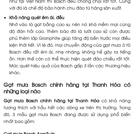
như tại Việt Nam thì Bosch đều chống chọi rất tốt. Cùng
với đó là chế độ bảo hành chu đáo từ hãng sản xuất.
Khả năng quét êm ái, đều
Nhờ vào lá gạt bằng cao su nên nó khá mềm mại cùng
độ đàn hồi cao. Thêm bào đó là lưỡi cao sử còn được
phủ thêm lớp Granphite giúp tăng độ bền trước mọi điều
kiện thời tiết. Vì lẽ đó, mọi chuyển động của gạt mưa ô tô
Bosch đều rất êm ái, nhẹ nhàng, không hề gây ra tiếng
ồn. Hơn thế còn có thể thực hiện quét đảo chiều rất tốt.
Mức quét hiệu quả của Bosch gấp 3 lần các thương hiệu
khác.
Gạt mưa Bosch
chính hãng tại Thanh Hóa
có
những loại nào
Gạt mưa Bosch
chính hãng tại Thanh Hóa
có khả năng
tương thích với hầu hết các dòng xe trên thị trường. Trong
đó, 3 mẫu gạt mưa Bosch đang được sử dụng phổ biến
nhất bao gồm:
Gạt mưa Bosch AeroTwin