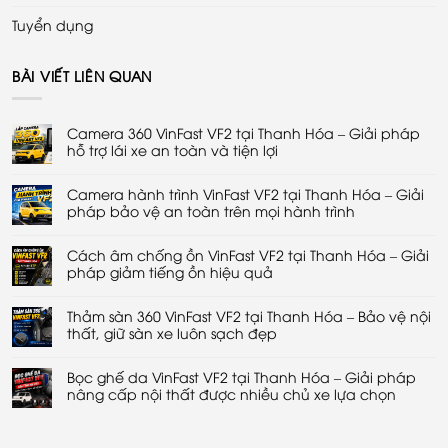
Tuyển dụng
BÀI VIẾT LIÊN QUAN
Camera 360 VinFast VF2 tại Thanh Hóa – Giải pháp
hỗ trợ lái xe an toàn và tiện lợi
Không
có
Camera hành trình VinFast VF2 tại Thanh Hóa – Giải
bình
luận
pháp bảo vệ an toàn trên mọi hành trình
ở
Camera
Không
360
có
VinFast
Cách âm chống ồn VinFast VF2 tại Thanh Hóa – Giải
bình
VF2
luận
pháp giảm tiếng ồn hiệu quả
tại
ở
Thanh
Camera
Không
Hóa
hành
có
–
trình
Thảm sàn 360 VinFast VF2 tại Thanh Hóa – Bảo vệ nội
bình
Giải
VinFast
luận
thất, giữ sàn xe luôn sạch đẹp
pháp
VF2
ở
hỗ
tại
Cách
Không
trợ
Thanh
âm
có
lái
Hóa
chống
Bọc ghế da VinFast VF2 tại Thanh Hóa – Giải pháp
bình
xe
–
ồn
luận
nâng cấp nội thất được nhiều chủ xe lựa chọn
an
Giải
VinFast
ở
toàn
pháp
VF2
Thảm
Không
và
bảo
tại
sàn
có
tiện
vệ
Thanh
360
bình
lợi
an
Hóa
VinFast