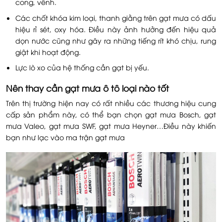
cong, vênh.
Các chốt khóa kim loại, thanh giằng trên gạt mưa có dấu
hiệu rỉ sét, oxy hóa. Điều này ảnh hưởng đến hiệu quả
dọn nước cũng như gây ra những tiếng rít khó chịu, rung
giật khi hoạt động.
Lực lò xo của hệ thống cần gạt bị yếu.
Nên thay cần gạt mưa ô tô loại nào tốt
Trên thị trường hiện nay có rất nhiều các thương hiệu cung
cấp sản phẩm này, có thể bạn chọn gạt mưa Bosch, gạt
mưa Valeo, gạt mưa SWF, gạt mưa Heyner…Điều này khiến
bạn như lạc vào ma trận gạt mưa