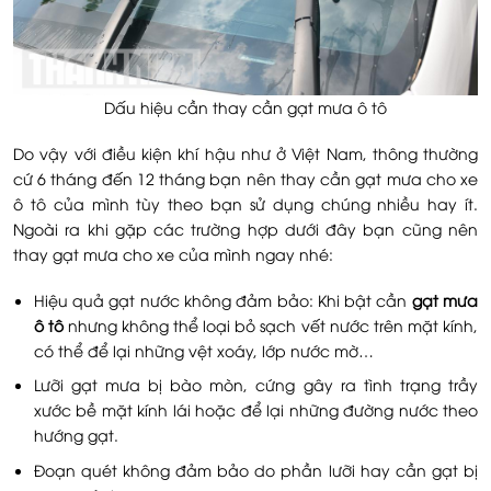
Dấu hiệu cần thay cần gạt mưa ô tô
Do vậy với điều kiện khí hậu như ở Việt Nam, thông thường
cứ 6 tháng đến 12 tháng bạn nên thay cần gạt mưa cho xe
ô tô của mình tùy theo bạn sử dụng chúng nhiều hay ít.
Ngoài ra khi gặp các trường hợp dưới đây bạn cũng nên
thay gạt mưa cho xe của mình ngay nhé:
Hiệu quả gạt nước không đảm bảo: Khi bật cần
gạt mưa
ô tô
nhưng không thể loại bỏ sạch vết nước trên mặt kính,
có thể để lại những vệt xoáy, lớp nước mờ…
Lưỡi gạt mưa bị bào mòn, cứng gây ra tình trạng trầy
xước bề mặt kính lái hoặc để lại những đường nước theo
hướng gạt.
Đoạn quét không đảm bảo do phần lưỡi hay cần gạt bị