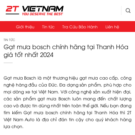
Bỏ
qua
nội
dung
Giới thiệu
Tin tức
Tra Cứu Bảo Hành
Liên hệ
TIN TỨC
Gạt mưa bosch chính hãng tại Thanh Hóa
giá tốt nhất 2024
Gạt mưa Bosch là một thương hiệu gạt mưa cao cấp, công
nghệ hàng đầu của Đức. Đa dạng sản phẩm, phù hợp cho
mọi dòng xe tại Việt Nam. Với công nghệ sản xuất hiện đại,
các sản phẩm gạt mưa Bosch luôn mang đến chất lượng
cao và được tin dùng nhất trên toàn thế giới. Nếu bạn đang
tìm kiếm Gạt mưa bosch chính hãng tại Thanh Hóa thì 2T
Việt Nam Auto là địa chỉ đán tin cậy cho quý khách hàng
lựa chọn.