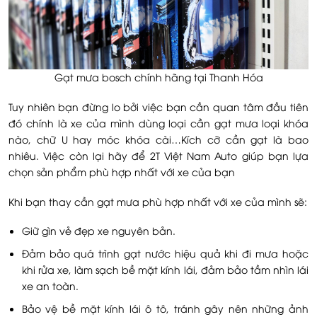
Gạt mưa bosch chính hãng tại Thanh Hóa
Tuy nhiên bạn đừng lo bởi việc bạn cần quan tâm đầu tiên
đó chính là xe của mình dùng loại cần gạt mưa loại khóa
nào, chữ U hay móc khóa cài…Kích cỡ cần gạt là bao
nhiêu. Việc còn lại hãy để 2T Việt Nam Auto giúp bạn lựa
chọn sản phẩm phù hợp nhất với xe của bạn
Khi bạn thay cần gạt mưa phù hợp nhất với xe của mình sẽ:
Giữ gìn vẻ đẹp xe nguyên bản.
Đảm bảo quá trình gạt nước hiệu quả khi đi mưa hoặc
khi rửa xe, làm sạch bề mặt kính lái, đảm bảo tầm nhìn lái
xe an toàn.
Bảo vệ bề mặt kính lái ô tô, tránh gây nên những ảnh