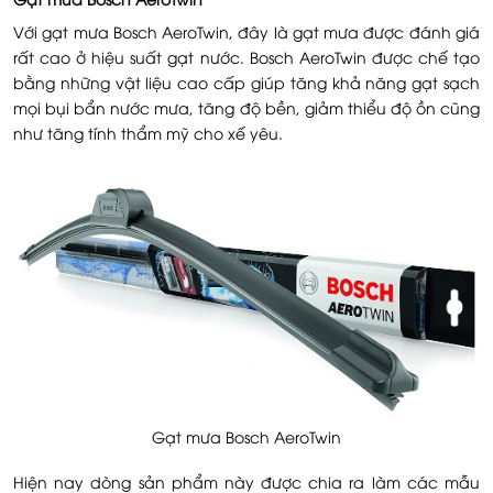
Với gạt mưa Bosch AeroTwin, đây là gạt mưa được đánh giá
rất cao ở hiệu suất gạt nước. Bosch AeroTwin được chế tạo
bằng những vật liệu cao cấp giúp tăng khả năng gạt sạch
mọi bụi bẩn nước mưa, tăng độ bền, giảm thiểu độ ồn cũng
như tăng tính thẩm mỹ cho xế yêu.
Gạt mưa Bosch AeroTwin
Hiện nay dòng sản phẩm này được chia ra làm các mẫu