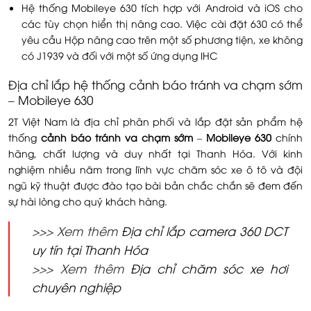
Hệ thống Mobileye 630 tích hợp với Android và iOS cho
các tùy chọn hiển thị nâng cao. Việc cài đặt 630 có thể
yêu cầu Hộp nâng cao trên một số phương tiện, xe không
có J1939 và đối với một số ứng dụng IHC
Địa chỉ lắp hệ thống cảnh báo tránh va chạm sớm
– Mobileye 630
2T Việt Nam là địa chỉ phân phối và lắp đặt sản phẩm hệ
thống
cảnh báo tránh va chạm sớm
–
Mobileye 630
chính
hãng, chất lượng và duy nhất tại Thanh Hóa. Với kinh
nghiệm nhiều năm trong lĩnh vực chăm sóc xe ô tô và đội
ngũ kỹ thuật được đào tạo bài bản chắc chắn sẽ đem đến
sự hài lòng cho quý khách hàng.
>>> Xem thêm
Địa chỉ lắp camera 360 DCT
uy tín tại Thanh Hóa
>>> Xem thêm
Địa chỉ chăm sóc xe hơi
chuyên nghiệp