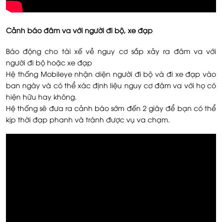
Cảnh báo đâm va với người đi bộ, xe đạp
Báo động cho tài xế về nguy cơ sắp xảy ra đâm va với
người đi bộ hoặc xe đạp
Hệ thống Mobileye nhận diện người đi bộ và đi xe đạp vào
ban ngày và có thể xác định liệu nguy cơ đâm va với họ có
hiện hữu hay không.
Hệ thống sẽ đưa ra cảnh báo sớm đến 2 giây để bạn có thể
kịp thời đạp phanh và tránh được vụ va chạm.