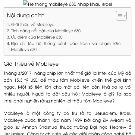
Nội dung chính
Giới thiệu về Mobileye
Tính năng nổi bật của Mobileye 630
Ưu điểm của Mobileye 630
Địa chỉ lắp hệ thống cảnh báo tránh va chạm sớm –
Mobileye 630
Giới thiệu về Mobileye
Tháng 3/2017, hãng chip lớn nhất thế giới là Intel của Mỹ đã
dồn 15,3 tỷ USD để thâu tóm Mobileye khiến thế giới kinh
ngạc. Một số tiền lớn cho một cái tên còn khá xa lạ với
nhiều người. Người ta đặt câu hỏi: Mobileye là gì? Tại sao
Intel phải nghiến răng nghiến lợi thâu tóm Mobileye?
Mobileye là một công ty có trụ sở tại Jerusalem, Israel.
Mobileye được thành lập năm 1999 bởi ông Ziv Aviram và
giáo sư Amnon Shashua thuộc trường Đại học Hebrew ở
Jerusalem. Công ty chuyên về các giải pháp công nghệ hỗ