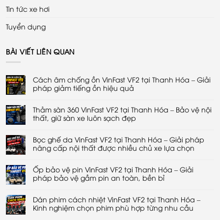
Tin tức xe hơi
Tuyển dụng
BÀI VIẾT LIÊN QUAN
Cách âm chống ồn VinFast VF2 tại Thanh Hóa – Giải
pháp giảm tiếng ồn hiệu quả
Không
có
Thảm sàn 360 VinFast VF2 tại Thanh Hóa – Bảo vệ nội
bình
luận
thất, giữ sàn xe luôn sạch đẹp
ở
Cách
Không
âm
có
chống
Bọc ghế da VinFast VF2 tại Thanh Hóa – Giải pháp
bình
ồn
luận
nâng cấp nội thất được nhiều chủ xe lựa chọn
VinFast
ở
VF2
Thảm
Không
tại
sàn
có
Thanh
360
Ốp bảo vệ pin VinFast VF2 tại Thanh Hóa – Giải
bình
Hóa
VinFast
luận
pháp bảo vệ gầm pin an toàn, bền bỉ
–
VF2
ở
Giải
tại
Bọc
Không
pháp
Thanh
ghế
có
giảm
Hóa
da
Dán phim cách nhiệt VinFast VF2 tại Thanh Hóa –
bình
tiếng
–
VinFast
luận
Kinh nghiệm chọn phim phù hợp từng nhu cầu
ồn
Bảo
VF2
ở
hiệu
vệ
tại
Ốp
Không