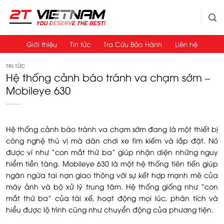
Bỏ
qua
nội
dung
Giới thiệu
Tin tức
Tra Cứu Bảo Hành
Liên hệ
TIN TỨC
Hệ thống cảnh báo tránh va chạm sớm –
Mobileye 630
Hệ thống cảnh báo tránh va chạm sớm đang là một thiết bị
công nghệ thú vị mà dân chơi xe tìm kiếm và lắp đặt. Nó
được ví như “con mắt thứ ba” giúp nhận diện những nguy
hiểm tiền tàng. Mobileye 630 là một hệ thống tiên tiến giúp
ngăn ngừa tai nạn giao thông với sự kết hợp mạnh mẽ của
máy ảnh và bộ xử lý trung tâm. Hệ thống giống như “con
mắt thứ ba” của tài xế, hoạt động mọi lúc, phân tích và
hiểu được lộ trình cũng như chuyển động của phương tiện.