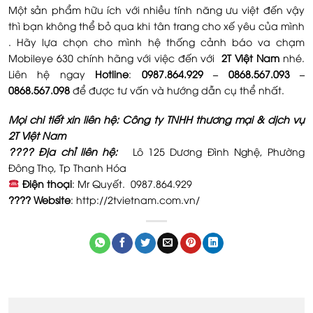
Một sản phẩm hữu ích với nhiều tính năng ưu việt đến vậy
thì bạn không thể bỏ qua khi tân trang cho xế yêu của mình
. Hãy lựa chọn cho mình hệ thống cảnh báo va chạm
Mobileye 630 chính hãng với việc đến với
2T Việt Nam
nhé.
Liên hệ ngay
Hotline
:
0987.864.929 – 0868.567.093 –
0868.567.098
để được tư vấn và hướng dẫn cụ thể nhất.
Mọi chi tiết xin liên hệ: Công ty TNHH thương mại & dịch vụ
2T Việt Nam
???? Địa chỉ liên hệ:
Lô 125 Dương Đình Nghệ, Phường
Đông Thọ, Tp Thanh Hóa
Điện thoại
: Mr Quyết. 0987.864.929
???? Website
: http://2tvietnam.com.vn/