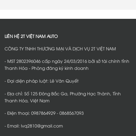
quả
nội
Thanh
bảo
có
thất,
Hóa
vệ
bình
giữ
–
pin
luận
sàn
Giải
VinFast
ở
xe
pháp
VF2
Dán
luôn
nâng
tại
phim
sạch
cấp
Thanh
cách
đẹp
nội
Hóa
nhiệt
thất
–
VinFast
được
Giải
VF2
LIÊN HỆ 2T VIỆT NAM AUTO
nhiều
pháp
tại
chủ
bảo
Thanh
xe
vệ
Hóa
CÔNG TY TNHH THƯƠNG MẠI VÀ DỊCH VỤ 2T VIỆT NAM
lựa
gầm
–
chọn
pin
Kinh
an
nghiệm
toàn,
chọn
- MST 2802396046 cấp ngày 24/03/2016 bởi sở tài chính tỉnh
bền
phim
bỉ
phù
Thanh Hóa - Phòng đăng ký kinh doanh
hợp
từng
nhu
- Đại diện pháp luật: Lê Văn Quyết
cầu
- Địa chỉ: Số 125 Đông Bắc Ga, Phường Hạc Thành, Tỉnh
Thanh Hóa, Việt Nam
- Điện thoại: 0987864929 - 0868567093
- Email: lvq2810@gmail.com