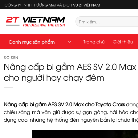
Bỏ
CÔNG TY TNHH THƯƠNG MẠI VÀ DỊCH VỤ 2T VIỆT NAM
qua
nội
Tìm
kiếm:
dung
Trang chủ
Giới thiệu
Danh mục sản phẩm
ĐỘ ĐÈN
Nâng cấp bi gầm AES SV 2.0 Max 
cho người hay chạy đêm
Nâng cấp bi gầm AES SV 2.0 Max cho Toyota Cross
đang 
chiếu sáng mà vẫn giữ được sự gọn gàng, hài hòa cho x
dụng cao, nhưng hệ thống đèn nguyên bản lại chưa thậ