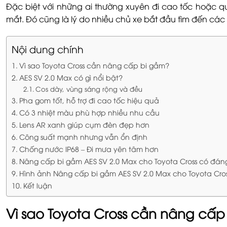
Đặc biệt với những ai thường xuyên đi cao tốc hoặc q
mắt. Đó cũng là lý do nhiều chủ xe bắt đầu tìm đến cá
Nội dung chính
Vì sao Toyota Cross cần nâng cấp bi gầm?
AES SV 2.0 Max có gì nổi bật?
Cos dày, vùng sáng rộng và đều
Pha gom tốt, hỗ trợ đi cao tốc hiệu quả
Có 3 nhiệt màu phù hợp nhiều nhu cầu
Lens AR xanh giúp cụm đèn đẹp hơn
Công suất mạnh nhưng vẫn ổn định
Chống nước IP68 – Đi mưa yên tâm hơn
Nâng cấp bi gầm AES SV 2.0 Max cho Toyota Cross có đán
Hình ảnh Nâng cấp bi gầm AES SV 2.0 Max cho Toyota Cro
Kết luận
Vì sao Toyota Cross cần nâng cấp