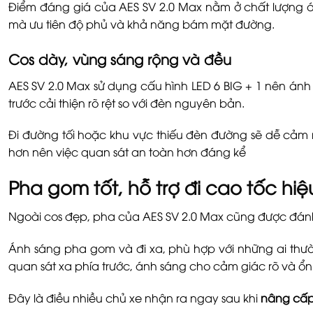
Điểm đáng giá của AES SV 2.0 Max nằm ở chất lượng án
mà ưu tiên độ phủ và khả năng bám mặt đường.
Cos dày, vùng sáng rộng và đều
AES SV 2.0 Max sử dụng cấu hình LED 6 BIG + 1 nên ánh 
trước cải thiện rõ rệt so với đèn nguyên bản.
Đi đường tối hoặc khu vực thiếu đèn đường sẽ dễ cảm
hơn nên việc quan sát an toàn hơn đáng kể
Pha gom tốt, hỗ trợ đi cao tốc hi
Ngoài cos đẹp, pha của AES SV 2.0 Max cũng được đánh 
Ánh sáng pha gom và đi xa, phù hợp với những ai thư
quan sát xa phía trước, ánh sáng cho cảm giác rõ và ổn
Đây là điều nhiều chủ xe nhận ra ngay sau khi
nâng cấp 