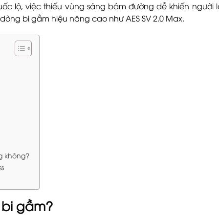
uốc lộ, việc thiếu vùng sáng bám đường dễ khiến người 
c dòng bi gầm hiệu năng cao như AES SV 2.0 Max.
g không?
ss
 bi gầm?