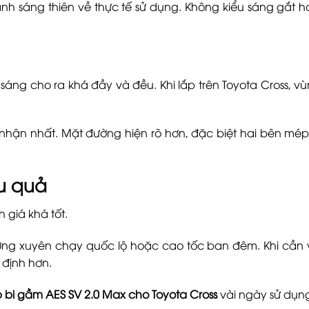
h sáng thiên về thực tế sử dụng. Không kiểu sáng gắt h
sáng cho ra khá đầy và đều. Khi lắp trên Toyota Cross, v
 nhận nhất. Mặt đường hiện rõ hơn, đặc biệt hai bên mé
ệu quả
giá khá tốt.
ờng xuyên chạy quốc lộ hoặc cao tốc ban đêm. Khi cần 
 định hơn.
bi gầm AES SV 2.0 Max cho Toyota Cross
vài ngày sử dụng