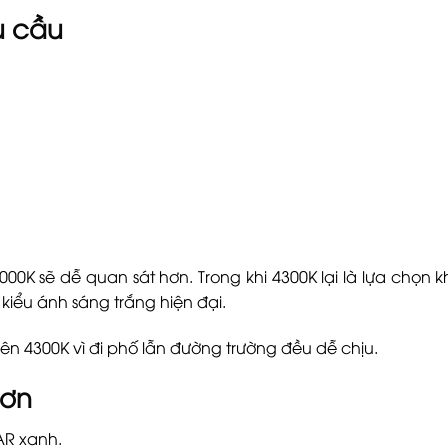
u cầu
0K sẽ dễ quan sát hơn. Trong khi 4300K lại là lựa chọn
kiểu ánh sáng trắng hiện đại.
iên 4300K vì đi phố lẫn đường trường đều dễ chịu.
hơn
AR xanh.