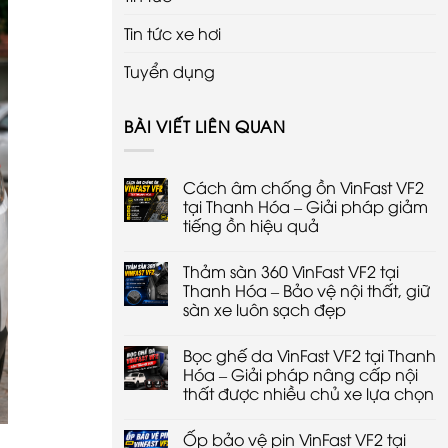
Tin tức xe hơi
Tuyển dụng
BÀI VIẾT LIÊN QUAN
Cách âm chống ồn VinFast VF2
tại Thanh Hóa – Giải pháp giảm
tiếng ồn hiệu quả
Không
có
Thảm sàn 360 VinFast VF2 tại
bình
luận
Thanh Hóa – Bảo vệ nội thất, giữ
ở
sàn xe luôn sạch đẹp
Cách
âm
Không
chống
có
ồn
Bọc ghế da VinFast VF2 tại Thanh
bình
VinFast
luận
Hóa – Giải pháp nâng cấp nội
VF2
ở
tại
thất được nhiều chủ xe lựa chọn
Thảm
Thanh
sàn
Hóa
Không
360
–
có
VinFast
Ốp bảo vệ pin VinFast VF2 tại
Giải
bình
VF2