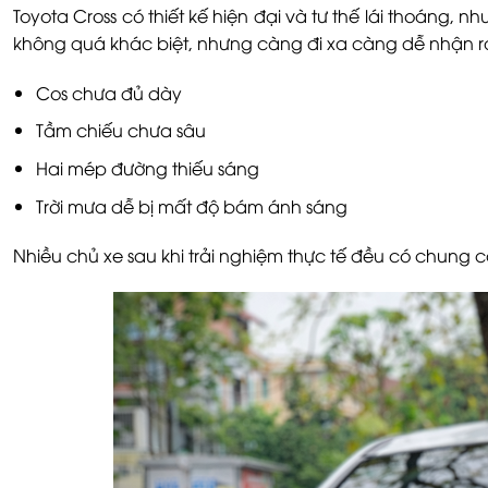
Toyota Cross có thiết kế hiện đại và tư thế lái thoáng,
không quá khác biệt, nhưng càng đi xa càng dễ nhận r
Cos chưa đủ dày
Tầm chiếu chưa sâu
Hai mép đường thiếu sáng
Trời mưa dễ bị mất độ bám ánh sáng
Nhiều chủ xe sau khi trải nghiệm thực tế đều có chung c