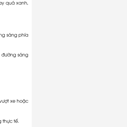
ay quá xanh,
ùng sáng phía
p đường sáng
vượt xe hoặc
 thực tế.