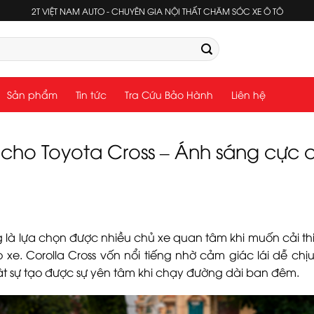
2T VIỆT NAM AUTO - CHUYÊN GIA NỘI THẤT CHĂM SÓC XE Ô TÔ
Sản phẩm
Tin tức
Tra Cứu Bảo Hành
Liên hệ
cho Toyota Cross – Ánh sáng cực 
là lựa chọn được nhiều chủ xe quan tâm khi muốn cải t
e. Corolla Cross vốn nổi tiếng nhờ cảm giác lái dễ chịu
t sự tạo được sự yên tâm khi chạy đường dài ban đêm.