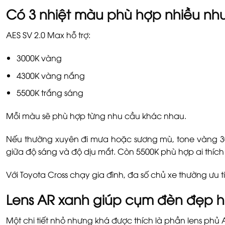
Có 3 nhiệt màu phù hợp nhiều nh
AES SV 2.0 Max hỗ trợ:
3000K vàng
4300K vàng nắng
5500K trắng sáng
Mỗi màu sẽ phù hợp từng nhu cầu khác nhau.
Nếu thường xuyên đi mưa hoặc sương mù, tone vàng 300
giữa độ sáng và độ dịu mắt. Còn 5500K phù hợp ai thích 
Với Toyota Cross chạy gia đình, đa số chủ xe thường ưu t
Lens AR xanh giúp cụm đèn đẹp 
Một chi tiết nhỏ nhưng khá được thích là phần lens phủ 