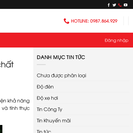
HOTLINE: 0987.864.929
Đăng nhập
DANH MỤC TIN TỨC
chất
Chưa được phân loại
Độ đèn
Độ xe hơi
hiện khả năng
 và tính thực
Tin Công Ty
Tin Khuyến mãi
Tin tức