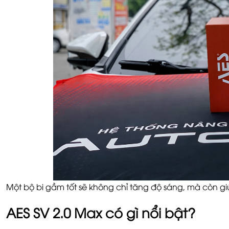
Một bộ bi gầm tốt sẽ không chỉ tăng độ sáng, mà còn giú
AES SV 2.0 Max có gì nổi bật?