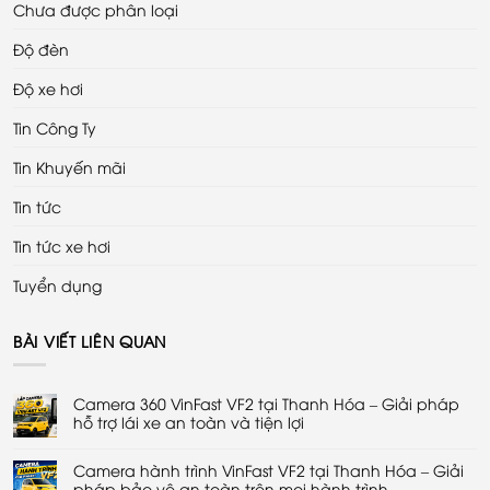
Chưa được phân loại
Độ đèn
Độ xe hơi
Tin Công Ty
Tin Khuyến mãi
Tin tức
Tin tức xe hơi
Tuyển dụng
BÀI VIẾT LIÊN QUAN
Camera 360 VinFast VF2 tại Thanh Hóa – Giải pháp
hỗ trợ lái xe an toàn và tiện lợi
Không
có
Camera hành trình VinFast VF2 tại Thanh Hóa – Giải
bình
luận
pháp bảo vệ an toàn trên mọi hành trình