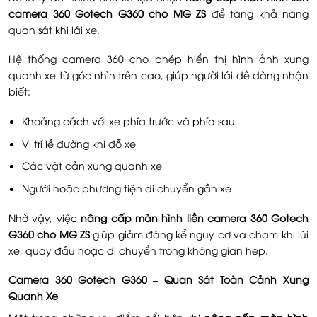
camera 360 Gotech G360 cho MG ZS
để tăng khả năng
quan sát khi lái xe.
Hệ thống camera 360 cho phép hiển thị hình ảnh xung
quanh xe từ góc nhìn trên cao, giúp người lái dễ dàng nhận
biết:
Khoảng cách với xe phía trước và phía sau
Vị trí lề đường khi đỗ xe
Các vật cản xung quanh xe
Người hoặc phương tiện di chuyển gần xe
Nhờ vậy, việc
nâng cấp màn hình liền camera 360 Gotech
G360 cho MG ZS
giúp giảm đáng kể nguy cơ va chạm khi lùi
xe, quay đầu hoặc di chuyển trong không gian hẹp.
Camera 360 Gotech G360 – Quan Sát Toàn Cảnh Xung
Quanh Xe