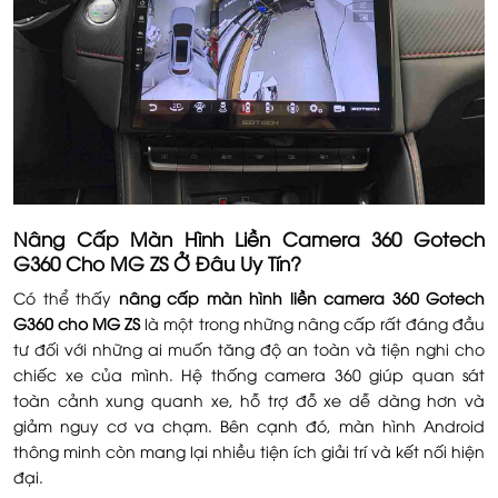
Nâng Cấp Màn Hình Liền Camera 360 Gotech
G360 Cho MG ZS Ở Đâu Uy Tín?
Có thể thấy
nâng cấp màn hình liền camera 360 Gotech
G360 cho MG ZS
là một trong những nâng cấp rất đáng đầu
tư đối với những ai muốn tăng độ an toàn và tiện nghi cho
chiếc xe của mình. Hệ thống camera 360 giúp quan sát
toàn cảnh xung quanh xe, hỗ trợ đỗ xe dễ dàng hơn và
giảm nguy cơ va chạm. Bên cạnh đó, màn hình Android
thông minh còn mang lại nhiều tiện ích giải trí và kết nối hiện
đại.