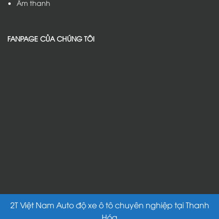
Âm thanh
FANPAGE CỦA CHÚNG TÔI
2T Việt Nam Auto độ xe ô tô chuyên nghiệp tại Thanh
Hóa