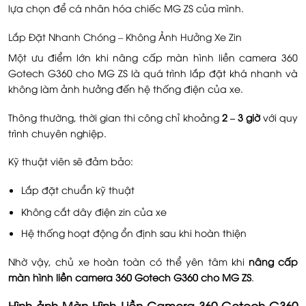
lựa chọn để cá nhân hóa chiếc MG ZS của mình.
Lắp Đặt Nhanh Chóng – Không Ảnh Hưởng Xe Zin
Một ưu điểm lớn khi nâng cấp màn hình liền camera 360
Gotech G360 cho MG ZS là quá trình lắp đặt khá nhanh và
không làm ảnh hưởng đến hệ thống điện của xe.
Thông thường, thời gian thi công chỉ khoảng
2 – 3 giờ
với quy
trình chuyên nghiệp.
Kỹ thuật viên sẽ đảm bảo:
Lắp đặt chuẩn kỹ thuật
Không cắt dây điện zin của xe
Hệ thống hoạt động ổn định sau khi hoàn thiện
Nhờ vậy, chủ xe hoàn toàn có thể yên tâm khi
nâng cấp
màn hình liền camera 360 Gotech G360 cho MG ZS
.
Hình ảnh Màn Hình Liền Camera 360 Gotech G360