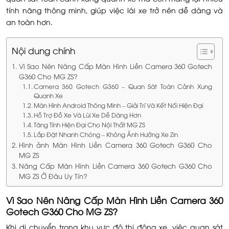
tính năng thông minh, giúp việc lái xe trở nên dễ dàng và
an toàn hơn.
Nội dung chính
Vì Sao Nên Nâng Cấp Màn Hình Liền Camera 360 Gotech
G360 Cho MG ZS?
Camera 360 Gotech G360 – Quan Sát Toàn Cảnh Xung
Quanh Xe
Màn Hình Android Thông Minh – Giải Trí Và Kết Nối Hiện Đại
Hỗ Trợ Đỗ Xe Và Lùi Xe Dễ Dàng Hơn
Tăng Tính Hiện Đại Cho Nội Thất MG ZS
Lắp Đặt Nhanh Chóng – Không Ảnh Hưởng Xe Zin
Hình ảnh Màn Hình Liền Camera 360 Gotech G360 Cho
MG ZS
Nâng Cấp Màn Hình Liền Camera 360 Gotech G360 Cho
MG ZS Ở Đâu Uy Tín?
Vì Sao Nên Nâng Cấp Màn Hình Liền Camera 360
Gotech G360 Cho MG ZS?
Khi di chuyển trong khu vực đô thị đông xe, việc quan sát