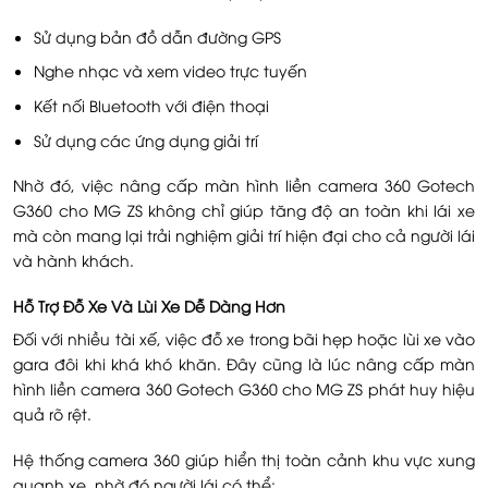
Sử dụng bản đồ dẫn đường GPS
Nghe nhạc và xem video trực tuyến
Kết nối Bluetooth với điện thoại
Sử dụng các ứng dụng giải trí
Nhờ đó, việc nâng cấp màn hình liền camera 360 Gotech
G360 cho MG ZS không chỉ giúp tăng độ an toàn khi lái xe
mà còn mang lại trải nghiệm giải trí hiện đại cho cả người lái
và hành khách.
Hỗ Trợ Đỗ Xe Và Lùi Xe Dễ Dàng Hơn
Đối với nhiều tài xế, việc đỗ xe trong bãi hẹp hoặc lùi xe vào
gara đôi khi khá khó khăn. Đây cũng là lúc nâng cấp màn
hình liền camera 360 Gotech G360 cho MG ZS phát huy hiệu
quả rõ rệt.
Hệ thống camera 360 giúp hiển thị toàn cảnh khu vực xung
quanh xe, nhờ đó người lái có thể: