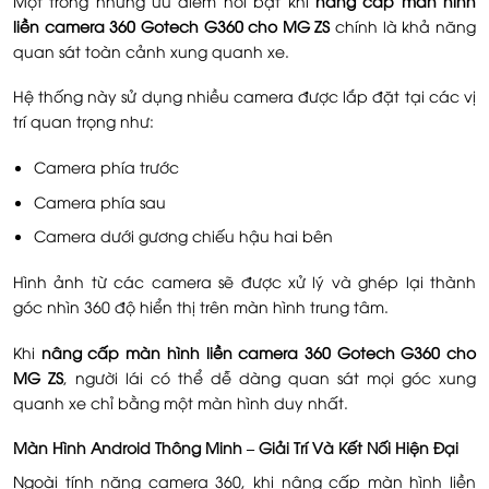
Một trong những ưu điểm nổi bật khi
nâng cấp màn hình
liền camera 360 Gotech G360 cho MG ZS
chính là khả năng
quan sát toàn cảnh xung quanh xe.
Hệ thống này sử dụng nhiều camera được lắp đặt tại các vị
trí quan trọng như:
Camera phía trước
Camera phía sau
Camera dưới gương chiếu hậu hai bên
Hình ảnh từ các camera sẽ được xử lý và ghép lại thành
góc nhìn 360 độ hiển thị trên màn hình trung tâm.
Khi
nâng cấp màn hình liền camera 360 Gotech G360 cho
MG ZS
, người lái có thể dễ dàng quan sát mọi góc xung
quanh xe chỉ bằng một màn hình duy nhất.
Màn Hình Android Thông Minh – Giải Trí Và Kết Nối Hiện Đại
Ngoài tính năng camera 360, khi nâng cấp màn hình liền