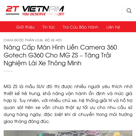
Bỏ
qua
nội
dung
Giới thiệu
Tin tức
Tra Cứu Bảo Hành
Liên hệ
CHƯA ĐƯỢC PHÂN LOẠI
,
ĐỘ XE HƠI
Nâng Cấp Màn Hình Liền Camera 360
Gotech G360 Cho MG ZS – Tăng Trải
Nghiệm Lái Xe Thông Minh
MG ZS là mẫu SUV đô thị được nhiều người yêu thích nhờ
thiết kế trẻ trung, khả năng vận hành ổn định và mức giá
hợp lý. Tuy nhiên, với nhiều chủ xe, hệ thống giải trí và hỗ trợ
quan sát trên xe vẫn chưa thật sự tối ưu cho nhu cầu sử
dụng hàng ngày, đặc biệt khi di chuyển trong môi trường
giao thông đông đúc.