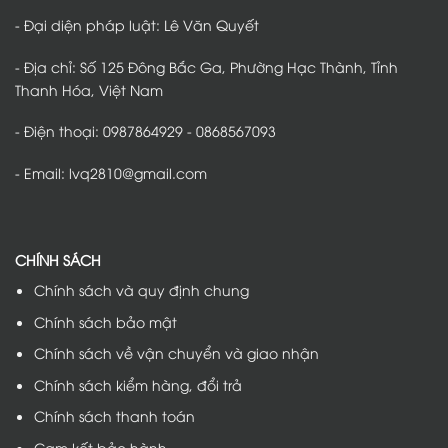
nhiều
chủ
- Đại diện pháp luật: Lê Văn Quyết
xe
lựa
chọn
- Địa chỉ: Số 125 Đông Bắc Ga, Phường Hạc Thành, Tỉnh
Thanh Hóa, Việt Nam
- Điện thoại: 0987864929 - 0868567093
- Email: lvq2810@gmail.com
CHÍNH SÁCH
Chính sách và quy định chung
Chính sách bảo mật
Chính sách về vận chuyển và giao nhận
Chính sách kiểm hàng, đổi trả
Chính sách thanh toán
Cam kết bảo hành