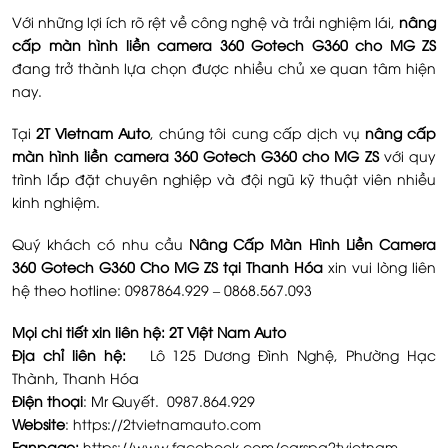
Với những lợi ích rõ rệt về công nghệ và trải nghiệm lái,
nâng
cấp màn hình liền camera 360 Gotech G360 cho MG ZS
đang trở thành lựa chọn được nhiều chủ xe quan tâm hiện
nay.
Tại
2T Vietnam Auto
, chúng tôi cung cấp dịch vụ
nâng cấp
màn hình liền camera 360 Gotech G360 cho MG ZS
với quy
trình lắp đặt chuyên nghiệp và đội ngũ kỹ thuật viên nhiều
kinh nghiệm.
Quý khách có nhu cầu
Nâng Cấp Màn Hình Liền Camera
360 Gotech G360 Cho MG ZS tại Thanh Hóa
xin vui lòng liên
hệ theo hotline: 0987864.929 – 0868.567.093
Mọi chi tiết xin liên hệ: 2T Việt Nam Auto
Địa chỉ liên hệ:
Lô 125 Dương Đình Nghệ, Phường Hạc
Thành, Thanh Hóa
Điện thoại
: Mr Quyết. 0987.864.929
Website
:
https://2tvietnamauto.com
Fanpage:
https://www.facebook.com/carspa2tvietnam