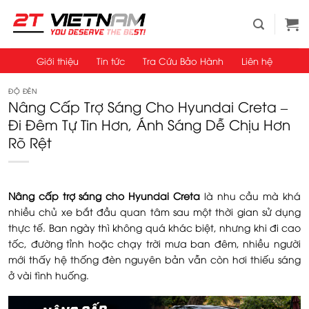
Bỏ
qua
nội
dung
Giới thiệu
Tin tức
Tra Cứu Bảo Hành
Liên hệ
ĐỘ ĐÈN
Nâng Cấp Trợ Sáng Cho Hyundai Creta –
Đi Đêm Tự Tin Hơn, Ánh Sáng Dễ Chịu Hơn
Rõ Rệt
Nâng cấp trợ sáng cho Hyundai Creta
là nhu cầu mà khá
nhiều chủ xe bắt đầu quan tâm sau một thời gian sử dụng
thực tế. Ban ngày thì không quá khác biệt, nhưng khi đi cao
tốc, đường tỉnh hoặc chạy trời mưa ban đêm, nhiều người
mới thấy hệ thống đèn nguyên bản vẫn còn hơi thiếu sáng
ở vài tình huống.