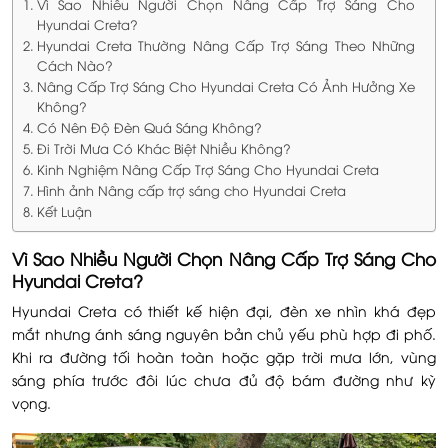
Vì Sao Nhiều Người Chọn Nâng Cấp Trợ Sáng Cho
Hyundai Creta?
Hyundai Creta Thường Nâng Cấp Trợ Sáng Theo Những
Cách Nào?
Nâng Cấp Trợ Sáng Cho Hyundai Creta Có Ảnh Hưởng Xe
Không?
Có Nên Độ Đèn Quá Sáng Không?
Đi Trời Mưa Có Khác Biệt Nhiều Không?
Kinh Nghiệm Nâng Cấp Trợ Sáng Cho Hyundai Creta
Hình ảnh Nâng cấp trợ sáng cho Hyundai Creta
Kết Luận
Vì Sao Nhiều Người Chọn Nâng Cấp Trợ Sáng Cho
Hyundai Creta?
Hyundai Creta có thiết kế hiện đại, đèn xe nhìn khá đẹp
mắt nhưng ánh sáng nguyên bản chủ yếu phù hợp đi phố.
Khi ra đường tối hoàn toàn hoặc gặp trời mưa lớn, vùng
sáng phía trước đôi lúc chưa đủ độ bám đường như kỳ
vọng.