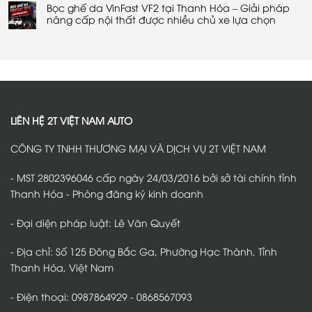
lái
Hóa
chống
Bọc ghế da VinFast VF2 tại Thanh Hóa – Giải pháp
bình
xe
–
ồn
luận
nâng cấp nội thất được nhiều chủ xe lựa chọn
an
Giải
VinFast
ở
toàn
pháp
VF2
Thảm
Không
và
bảo
tại
sàn
có
tiện
vệ
Thanh
360
bình
lợi
an
Hóa
VinFast
luận
toàn
–
VF2
ở
trên
Giải
tại
Bọc
mọi
pháp
Thanh
ghế
hành
giảm
Hóa
da
trình
tiếng
–
VinFast
ồn
Bảo
VF2
hiệu
vệ
tại
LIÊN HỆ 2T VIỆT NAM AUTO
quả
nội
Thanh
thất,
Hóa
giữ
–
CÔNG TY TNHH THƯƠNG MẠI VÀ DỊCH VỤ 2T VIỆT NAM
sàn
Giải
xe
pháp
luôn
nâng
sạch
cấp
- MST 2802396046 cấp ngày 24/03/2016 bởi sở tài chính tỉnh
đẹp
nội
thất
Thanh Hóa - Phòng đăng ký kinh doanh
được
nhiều
chủ
- Đại diện pháp luật: Lê Văn Quyết
xe
lựa
chọn
- Địa chỉ: Số 125 Đông Bắc Ga, Phường Hạc Thành, Tỉnh
Thanh Hóa, Việt Nam
- Điện thoại: 0987864929 - 0868567093