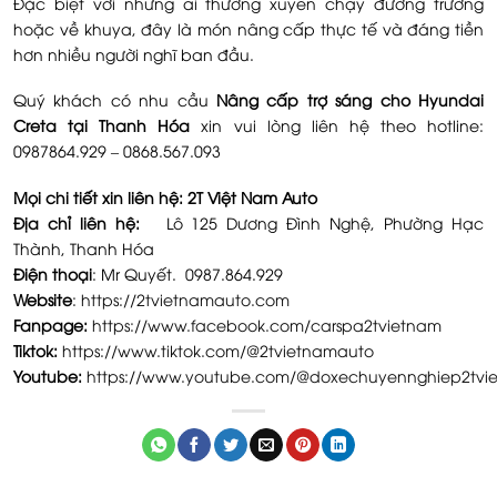
Đặc biệt với những ai thường xuyên chạy đường trường
hoặc về khuya, đây là món nâng cấp thực tế và đáng tiền
hơn nhiều người nghĩ ban đầu.
Quý khách có nhu cầu
Nâng cấp trợ sáng cho Hyundai
Creta tại Thanh Hóa
xin vui lòng liên hệ theo hotline:
0987864.929 – 0868.567.093
Mọi chi tiết xin liên hệ: 2T Việt Nam Auto
Địa chỉ liên hệ:
Lô 125 Dương Đình Nghệ, Phường Hạc
Thành, Thanh Hóa
Điện thoại
: Mr Quyết. 0987.864.929
Website
:
https://2tvietnamauto.com
Fanpage:
https://www.facebook.com/carspa2tvietnam
Tiktok:
https://www.tiktok.com/@2tvietnamauto
Youtube:
https://www.youtube.com/@doxechuyennghiep2tvi