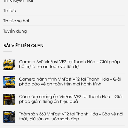
Tin tức
Tin tức xe hơi
Tuyển dụng
BÀI VIẾT LIÊN QUAN
Camera 360 VinFast VF2 tại Thanh Hóa – Giải pháp
hỗ trợ lái xe an toàn và tiện lợi
Không
có
Camera hành trình VinFast VF2 tại Thanh Hóa – Giải
bình
luận
pháp bảo vệ an toàn trên mọi hành trình
ở
Camera
Không
360
có
VinFast
Cách âm chống ồn VinFast VF2 tại Thanh Hóa – Giải
bình
VF2
luận
pháp giảm tiếng ồn hiệu quả
tại
ở
Thanh
Camera
Không
Hóa
hành
có
–
trình
Thảm sàn 360 VinFast VF2 tại Thanh Hóa – Bảo vệ nội
bình
Giải
VinFast
luận
thất, giữ sàn xe luôn sạch đẹp
pháp
VF2
ở
hỗ
tại
Cách
Không
trợ
Thanh
âm
có