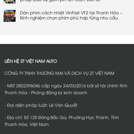
–
VF2
ở
Giải
tại
Bọc
Không
pháp
Thanh
ghế
có
giảm
Hóa
da
Dán phim cách nhiệt VinFast VF2 tại Thanh Hóa –
bình
tiếng
–
VinFast
luận
Kinh nghiệm chọn phim phù hợp từng nhu cầu
ồn
Bảo
VF2
ở
hiệu
vệ
tại
Ốp
Không
quả
nội
Thanh
bảo
có
thất,
Hóa
vệ
bình
giữ
–
pin
luận
sàn
Giải
VinFast
ở
xe
pháp
VF2
Dán
luôn
nâng
tại
phim
sạch
cấp
Thanh
cách
đẹp
nội
Hóa
nhiệt
thất
–
VinFast
được
Giải
VF2
LIÊN HỆ 2T VIỆT NAM AUTO
nhiều
pháp
tại
chủ
bảo
Thanh
xe
vệ
Hóa
CÔNG TY TNHH THƯƠNG MẠI VÀ DỊCH VỤ 2T VIỆT NAM
lựa
gầm
–
chọn
pin
Kinh
an
nghiệm
toàn,
chọn
- MST 2802396046 cấp ngày 24/03/2016 bởi sở tài chính tỉnh
bền
phim
bỉ
phù
Thanh Hóa - Phòng đăng ký kinh doanh
hợp
từng
nhu
- Đại diện pháp luật: Lê Văn Quyết
cầu
- Địa chỉ: Số 125 Đông Bắc Ga, Phường Hạc Thành, Tỉnh
Thanh Hóa, Việt Nam