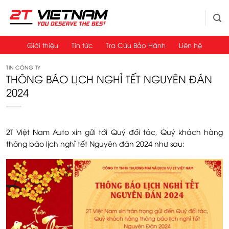
Bỏ
qua
nội
dung
Giới thiệu
Tin tức
Tra Cứu Bảo Hành
Liên hệ
TIN CÔNG TY
THÔNG BÁO LỊCH NGHỈ TẾT NGUYÊN ĐÁN
2024
2T Việt Nam Auto xin gửi tới Quý đối tác, Quý khách hàng
thông báo lịch nghỉ tết Nguyên đán 2024 như sau: