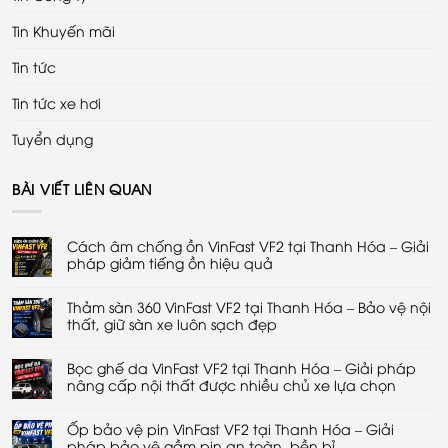
Tin Khuyến mãi
Tin tức
Tin tức xe hơi
Tuyển dụng
BÀI VIẾT LIÊN QUAN
Cách âm chống ồn VinFast VF2 tại Thanh Hóa – Giải
pháp giảm tiếng ồn hiệu quả
Không
có
Thảm sàn 360 VinFast VF2 tại Thanh Hóa – Bảo vệ nội
bình
luận
thất, giữ sàn xe luôn sạch đẹp
ở
Cách
Không
âm
có
chống
Bọc ghế da VinFast VF2 tại Thanh Hóa – Giải pháp
bình
ồn
luận
nâng cấp nội thất được nhiều chủ xe lựa chọn
VinFast
ở
VF2
Thảm
Không
tại
sàn
có
Thanh
360
Ốp bảo vệ pin VinFast VF2 tại Thanh Hóa – Giải
bình
Hóa
VinFast
luận
pháp bảo vệ gầm pin an toàn, bền bỉ