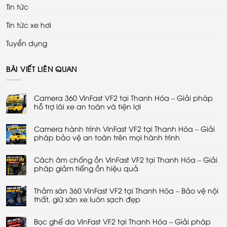
Tin tức
Tin tức xe hơi
Tuyển dụng
BÀI VIẾT LIÊN QUAN
Camera 360 VinFast VF2 tại Thanh Hóa – Giải pháp
hỗ trợ lái xe an toàn và tiện lợi
Không
có
Camera hành trình VinFast VF2 tại Thanh Hóa – Giải
bình
luận
pháp bảo vệ an toàn trên mọi hành trình
ở
Camera
Không
360
có
VinFast
Cách âm chống ồn VinFast VF2 tại Thanh Hóa – Giải
bình
VF2
luận
pháp giảm tiếng ồn hiệu quả
tại
ở
Thanh
Camera
Không
Hóa
hành
có
–
trình
Thảm sàn 360 VinFast VF2 tại Thanh Hóa – Bảo vệ nội
bình
Giải
VinFast
luận
thất, giữ sàn xe luôn sạch đẹp
pháp
VF2
ở
hỗ
tại
Cách
Không
trợ
Thanh
âm
có
lái
Hóa
chống
Bọc ghế da VinFast VF2 tại Thanh Hóa – Giải pháp
bình
xe
–
ồn
luận