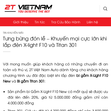
Bỏ
qua
nội
dung
Giới thiệu
Tin tức
Tra Cứu Bảo Hành
Liên hệ
TIN KHUYẾN MÃI
Tưng bừng đón lễ – Khuyến mại cực lớn khi
lắp đèn X-light F10 và Titan 301
Với mong muốn giúp khách hàng có những chuyến đi an
toàn và thú vị, 2T Việt Nam Auto dành tặng cho khách hàng
chương trình ưu đãi đặc biệt khi lắp đèn
bi gầm X-Light F10
New
và
Bi gầm Titan 301
:
Sản phẩm bi Gầm X-Light F10 New có mắt quỷ sẽ được ưu
đãi lên đến 20%, giá từ 5.000.000 đồng giảm chỉ còn
4.000.000 đồng
Titan 301. Giá ưu đãi từ 4.200.000 đồng chỉ còn 3.500.000