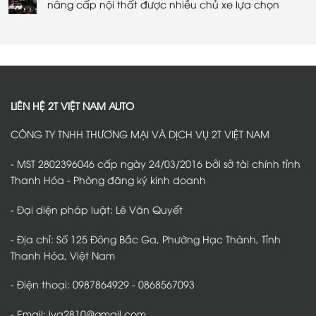
nâng cấp nội thất được nhiều chủ xe lựa chọn
an
Giải
VinFast
ở
toàn
pháp
VF2
Thảm
Không
và
bảo
tại
sàn
có
tiện
vệ
Thanh
360
bình
lợi
an
Hóa
VinFast
luận
toàn
–
VF2
ở
trên
Giải
tại
Bọc
mọi
pháp
Thanh
ghế
hành
giảm
Hóa
da
trình
tiếng
–
VinFast
ồn
Bảo
VF2
hiệu
vệ
tại
LIÊN HỆ 2T VIỆT NAM AUTO
quả
nội
Thanh
thất,
Hóa
giữ
–
CÔNG TY TNHH THƯƠNG MẠI VÀ DỊCH VỤ 2T VIỆT NAM
sàn
Giải
xe
pháp
luôn
nâng
sạch
cấp
- MST 2802396046 cấp ngày 24/03/2016 bởi sở tài chính tỉnh
đẹp
nội
thất
Thanh Hóa - Phòng đăng ký kinh doanh
được
nhiều
chủ
- Đại diện pháp luật: Lê Văn Quyết
xe
lựa
chọn
- Địa chỉ: Số 125 Đông Bắc Ga, Phường Hạc Thành, Tỉnh
Thanh Hóa, Việt Nam
- Điện thoại: 0987864929 - 0868567093
- Email: lvq2810@gmail.com